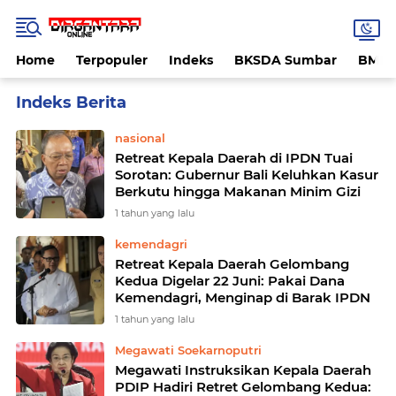
Home
Terpopuler
Indeks
BKSDA Sumbar
BMK
Home
Currently Browsing: Retreat Kepala Daerah
nasional
Retreat Kepala Daerah di IPDN Tuai
Sorotan: Gubernur Bali Keluhkan Kasur
Berkutu hingga Makanan Minim Gizi
1 tahun yang lalu
kemendagri
Retreat Kepala Daerah Gelombang
Kedua Digelar 22 Juni: Pakai Dana
Kemendagri, Menginap di Barak IPDN
1 tahun yang lalu
Megawati Soekarnoputri
Megawati Instruksikan Kepala Daerah
PDIP Hadiri Retret Gelombang Kedua: