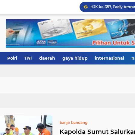
Polri
TNI
daerah
gaya hidup
internasional
n
banjir bandang
Kapolda Sumut Salurka