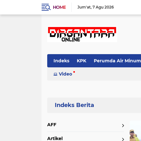
HOME
Jum'at
7 Agu 2026
Indeks
KPK
Perumda Air Minum
Video
Home
Currently Browsing: Humbahas
AFF
Artikel