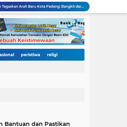
HJK ke-357, Fadly Amran Tegaskan Arah Baru Kota Padang: Bangkit dari Bencana, Melaju Menjadi Kota Pendidikan, Pariwisata, dan Perdagangan Bertaraf Dunia
Ratusan Pelajar Padang Antusias Kunjungi KRI Teluk Kendari, Belajar Langsung Dunia Kemaritiman dan Pertahanan Negara
Ribuan Warga Padati Pantai Cimpago, Festival Pawai Telong-Telong HJK Padang ke-357 Tampilkan Semangat Budaya, Persatuan, dan Optimisme Menuju Kota Gastronomi Dunia
Ribuan Warga Padati Danau Cimpago, Festival Telong-Telong HJK Padang ke-357 Tuai Pujian dan Harapan untuk Terus Dilestarikan
Perkuat Tata Kelola Rumah Sakit Daerah, RS M. Djamil Dampingi RSUD dr. Sadikin Pariaman Wujudkan Layanan Kesehatan Berkualitas
Di Balik Gemerlap Telong-Telong, RS M. Djamil Menyalakan Cahaya Kesadaran Kesehatan untuk Warga Padang
Pascabanjir, PUPR Kota Padang Gerak Cepat Pulihkan Irigasi Pertanian di Kuranji dan Pauh, Pasokan Air Sawah Jadi Prioritas
Padang Utara Tampilkan Kearifan Lokal di Festival Telong-Telong, Tradisi Malamang dan Potensi Seafood Curi Perhatian Ribuan Pengunjung
asional
peristiwa
religi
HJK Padang ke-357 Berubah Jadi Gerakan Kemanusiaan, Pemko Hadirkan "Road to Gastronomy Charity" untuk Bantu Korban Banjir
Di Hari Jadi Kota Padang ke-357, Air Mata Wawako Maigus Nasir Tumpah Saat Menemui Lansia Sebatang Kara yang Bertahun-tahun Terbaring Sakit
n Bantuan dan Pastikan