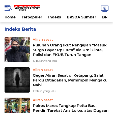
Home
Terpopuler
Indeks
BKSDA Sumbar
BMK
Home
Currently Browsing: Aliran sesat
Aliran sesat
Puluhan Orang Ikut Pengajian “Masuk
Surga Bayar Rp1 Juta” ala Umi Cinta,
Polisi dan FKUB Turun Tangan
12 bulan yang lalu
Aliran sesat
Geger Aliran Sesat di Ketapang: Salat
Fardu Ditiadakan, Pemimpin Mengaku
Nabi
1 tahun yang lalu
Aliran sesat
Polres Maros Tangkap Petta Bau,
Pendiri Tarekat Ana Loloa, atas Dugaan