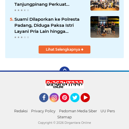
Tanjungpinang Perkuat
Kolaborasi Strategis
Suami Dilaporkan ke Polresta
Padang, Diduga Paksa Istri
Layani Pria Lain hingga
Berulang Kali
Lihat Selengkapnya
Facebook
Instagram
Pinterest
Twitter
YouTube
Redaksi
Privacy Policy
Pedoman Media Siber
UU Pers
Sitemap
Copyright ©
2026 Dirgantara Online