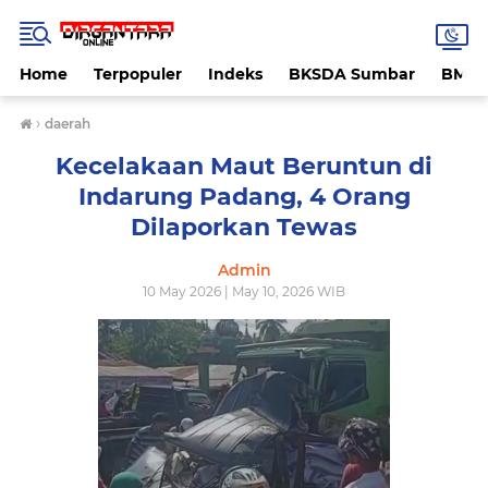
Home
Terpopuler
Indeks
BKSDA Sumbar
BMK
›
daerah
Kecelakaan Maut Beruntun di
Indarung Padang, 4 Orang
Dilaporkan Tewas
Admin
10 May 2026 | May 10, 2026 WIB