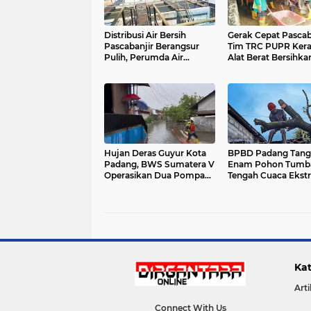
Distribusi Air Bersih
Gerak Cepat Pascaba
Pascabanjir Berangsur
Tim TRC PUPR Ker
Pulih, Perumda Air
Alat Berat Bersihka
Minum Kota Padang
Lumpur di Sejumlah
Terus Kejar Normalisasi
Kota Padang
Layanan
Hujan Deras Guyur Kota
BPBD Padang Tang
Padang, BWS Sumatera V
Enam Pohon Tumba
Operasikan Dua Pompa
Tengah Cuaca Ekst
Banjir Berkapasitas 1.000
Warga Diminta
Liter per Detik
Tingkatkan Kewas
Kat
Arti
Connect With Us