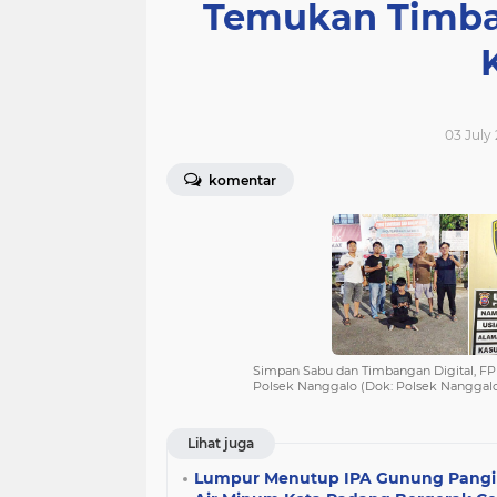
Temukan Timban
03 July
komentar
Simpan Sabu dan Timbangan Digital, FP
Polsek Nanggalo (Dok: Polsek Nanggal
Lihat juga
Lumpur Menutup IPA Gunung Pangil