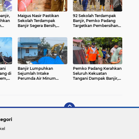
njir,
Maigus Nasir Pastikan
92 Sekolah Terdampak
ahkan
Sekolah Terdampak
Banjir, Pemko Padang
n
Banjir Segera Bersih,
Targetkan Pembersihan
 Titik
Siswa Siap Kembali
Tuntas dalam Dua Hari
Belajar
ani
Banjir Lumpuhkan
Pemko Padang Kerahkan
ng di
Sejumlah Intake
Seluruh Kekuatan
rem,
Perumda Air Minum
Tangani Dampak Banjir,
Padang, Distribusi Air
Fadly Amran Desak
padaan
Bersih ke Ribuan
Percepatan Proyek
Pelanggan Terganggu
Pengendalian Bencana
egori
kel