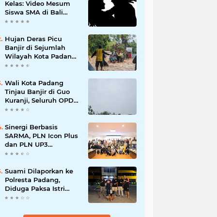
Kelas: Video Mesum
Siswa SMA di Bali
Viral, Hukuman dan
Penyesalan yang
Mengikuti
Hujan Deras Picu
Banjir di Sejumlah
Wilayah Kota Padang,
Warga Dievakuasi dan
Diminta Waspada
Banjir Susulan
Wali Kota Padang
Tinjau Banjir di Guo
Kuranji, Seluruh OPD
Disiagakan dan
Evakuasi Warga
Dipercepat
Sinergi Berbasis
SARMA, PLN Icon Plus
dan PLN UP3
Tanjungpinang
Perkuat Kolaborasi
Strategis
Suami Dilaporkan ke
Polresta Padang,
Diduga Paksa Istri
Layani Pria Lain
hingga Berulang Kali