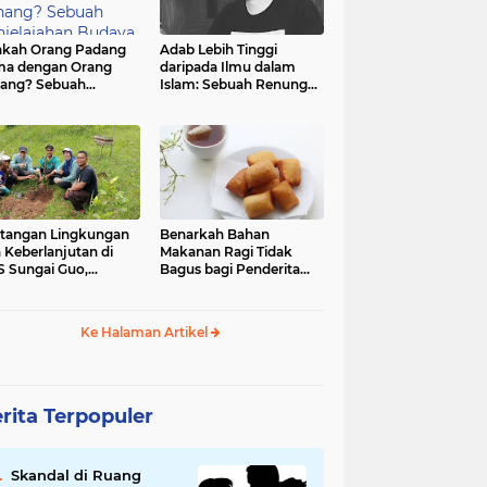
kah Orang Padang
Adab Lebih Tinggi
ma dengan Orang
daripada Ilmu dalam
ang? Sebuah
Islam: Sebuah Renungan
jelajahan Budaya
Mendalam
 Identitas
tangan Lingkungan
Benarkah Bahan
 Keberlanjutan di
Makanan Ragi Tidak
 Sungai Guo,
Bagus bagi Penderita
amatan Kuranji Kota
Asam Lambung?
ang, Propinsi
atera Barat
Ke Halaman Artikel
rita Terpopuler
Skandal di Ruang