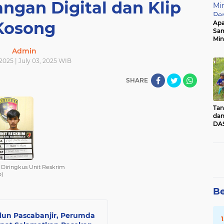
gan Digital dan Klip
Kosong
Apa
Sa
Min
Pen
Admin
dan
 2025 | July 03, 2025 WIB
SHARE
Tan
dan
DAS
Kec
Pad
Sum
 Diringkus Unit Reskrim
o)
Be
un Pascabanjir, Perumda