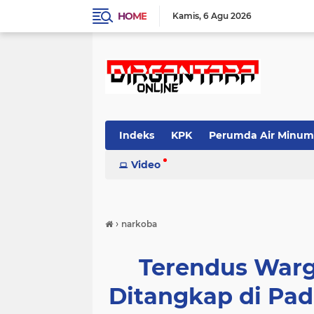
HOME
Kamis
6 Agu 2026
Indeks
KPK
Perumda Air Minum
Video
›
narkoba
Terendus Warg
Ditangkap di Pad