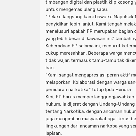
timbangan digital dan plastik klip kosong
untuk mengemas ulang sabu.
“Pelaku langsung kami bawa ke Mapolsek 
penyidikan lebih lanjut. Kami tengah mel
menelusuri apakah FP merupakan bagian d
yang lebih besar di kawasan ini,” tambahny
Keberadaan FP selama ini, menurut ketera
cukup meresahkan. Beberapa warga mencur
tidak wajar, termasuk tamu-tamu tak dik
hari.
“Kami sangat mengapresiasi peran aktif m
melaporkan. Kolaborasi dengan warga sa
peredaran narkotika,” tutup Ipda Hendra.
Kini, FP harus mempertanggungjawabkan 
hukum. Ia dijerat dengan Undang-Undan
tentang Narkotika, dengan ancaman hukuma
juga mengimbau masyarakat agar terus be
lingkungan dari ancaman narkoba yang s
lapisan.