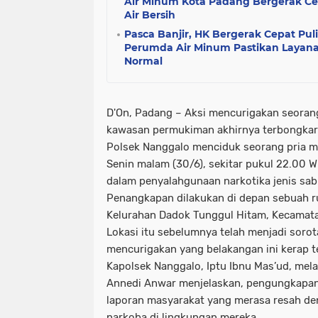
Air Minum Kota Padang Bergerak C
Air Bersih
Pasca Banjir, HK Bergerak Cepat Pul
Perumda Air Minum Pastikan Layanan
Normal
D'On, Padang –
Aksi mencurigakan seoran
kawasan permukiman akhirnya terbongkar.
Polsek Nanggalo menciduk seorang pria mu
Senin malam (30/6), sekitar pukul 22.00 WI
dalam penyalahgunaan narkotika jenis sa
Penangkapan dilakukan di depan sebuah r
Kelurahan Dadok Tunggul Hitam, Kecamata
Lokasi itu sebelumnya telah menjadi sorot
mencurigakan yang belakangan ini kerap te
Kapolsek Nanggalo, Iptu Ibnu Mas’ud, mela
Annedi Anwar menjelaskan, pengungkapan 
laporan masyarakat yang merasa resah de
narkoba di lingkungan mereka.