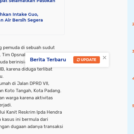
epat Selamatkan Pasokan
ihkan Intake Guo,
 Air Bersih Segera
g pemuda di sebuah sudut
×
 Tim Opsnal Unit Reskrim
Berita Terbaru
UPDATE
da berinisial FP (24) pada
B, karena diduga terlibat
bu
.
umah di Jalan DPRD VII,
n Koto Tangah, Kota Padang.
an warga karena aktivitas
rjadi.
lui Kanit Reskrim Ipda Hendra
kasus ini bermula dari
ngan dugaan adanya transaksi