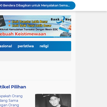
Merah Putih Berkibar, 500 Bendera Dibagikan untuk Menyalakan Semangat Kemerdekaan di Dharmasraya
Janji Bupati Annisa Mulai Terwujud, Pemkab Dharmasraya Benahi Jalan Pulau Punjung–Kampung Surau Sepanjang 5,6 Kilometer
Sambut HJK ke-357, Pemko Padang dan Kodaeral II Satukan Kekuatan Bersihkan Batang Arau, Gelar Bakti Sosial hingga Donor Darah untuk Warga
Dirut Perumda AM Kota Padang Gandeng HKI dan BPJN Sumbar Cari Solusi Kekeruhan Air Baku Sungai Paraku
Wakil Wali Kota Padang Dampingi Komisi V DPR RI Tinjau Jembatan Kalawi, Harapan Baru Percepatan Pemulihan Pascabanjir
Dua Atlet Muda SMPN 25 Padang Lolos ke O2SN Nasional, Siap Harumkan Nama Sumatera Barat
3.000 Mahasiswa Baru UNP Ikuti Police Goes To Campus, Ditlantas Polda Sumbar Tanamkan Budaya Tertib Berlalu Lintas Sejak Hari Pertama Kuliah
Open Ship Kapal Teluk Kendari Diprediksi Diserbu Pengunjung, Trans Padang Ubah Rute Koridor 2 dan 4, Tarif Seluruh Koridor Cuma Rp1
asional
peristiwa
religi
Tak Gentar Medan Ekstrem, Tim Trisula Polres Solok Selatan Sisir Sungai Bangko, Police Line Dipasang di Lokasi Dugaan Tambang Emas Ilegal
Depan SMAN 2 Payakumbuh Jadi Lokasi Penangkapan, Satresnarkoba Amankan Terduga Penyalahguna Narkotika dengan Barang Bukti 12,58 Gram Ganja
tikel Pilihan