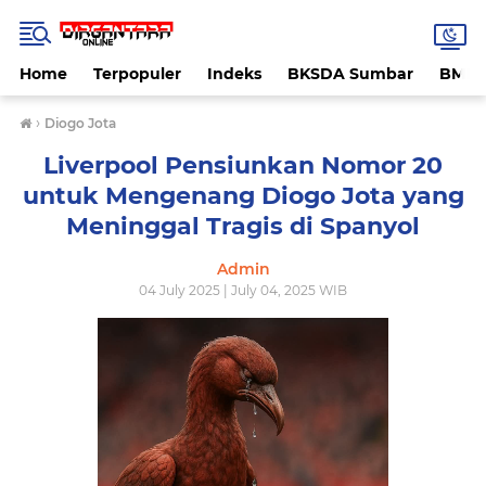
Home
Terpopuler
Indeks
BKSDA Sumbar
BMK
›
Diogo Jota
Liverpool Pensiunkan Nomor 20
untuk Mengenang Diogo Jota yang
Meninggal Tragis di Spanyol
Admin
04 July 2025 | July 04, 2025 WIB