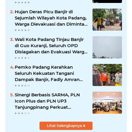
Mengikuti
Hujan Deras Picu Banjir di
Sejumlah Wilayah Kota Padang,
Warga Dievakuasi dan Diminta
Waspada Banjir Susulan
Wali Kota Padang Tinjau Banjir
di Guo Kuranji, Seluruh OPD
Disiagakan dan Evakuasi Warga
Dipercepat
Pemko Padang Kerahkan
Seluruh Kekuatan Tangani
Dampak Banjir, Fadly Amran
Desak Percepatan Proyek
Pengendalian Bencana
Sinergi Berbasis SARMA, PLN
Icon Plus dan PLN UP3
Tanjungpinang Perkuat
Kolaborasi Strategis
Lihat Selengkapnya