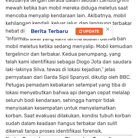
Keduanya tengah berada dalam sebuah
Lamborghini
mewah ketika ban mobil mereka diduga meletus saat
mencoba menyalip kendaraan lain. Akibatnya, mobil
kehilangan kendali, keluar jalur, dan langsung terbakar
×
hebat di tempat kejadian.
Berita Terbaru
UPDATE
“Informasi awal yang kami terima adalah bahwa ban
mobil meletus ketika sedang menyalip. Mobil kemudian
tergelincir dan terbakar. Kedua penumpang, yang
telah kami identifikasi sebagai Diogo Jota dan saudara
laki-lakinya Silva, tewas di lokasi kejadian,”
jelas
pernyataan dari
Garda Sipil Spanyol
, dikutip oleh BBC.
Petugas pemadam kebakaran setempat yang tiba di
lokasi menyebutkan bahwa
api dengan cepat melalap
seluruh bodi kendaraan
, sehingga hampir tidak
menyisakan kesempatan untuk menyelamatkan
korban. Saat evakuasi dilakukan, kondisi tubuh korban
sudah dalam keadaan hangus terbakar dan sulit
dikenali tanpa proses identifikasi forensik.