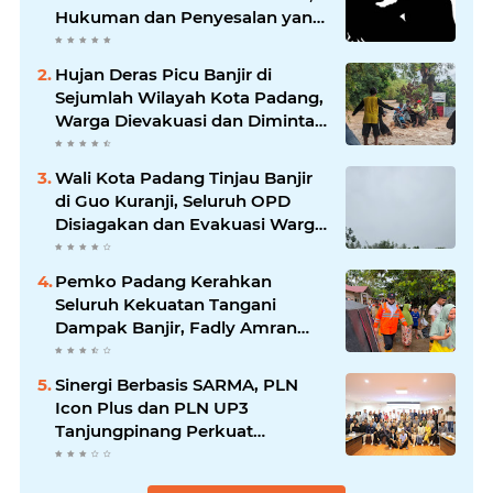
Hukuman dan Penyesalan yang
Mengikuti
Hujan Deras Picu Banjir di
Sejumlah Wilayah Kota Padang,
Warga Dievakuasi dan Diminta
Waspada Banjir Susulan
Wali Kota Padang Tinjau Banjir
di Guo Kuranji, Seluruh OPD
Disiagakan dan Evakuasi Warga
Dipercepat
Pemko Padang Kerahkan
Seluruh Kekuatan Tangani
Dampak Banjir, Fadly Amran
Desak Percepatan Proyek
Pengendalian Bencana
Sinergi Berbasis SARMA, PLN
Icon Plus dan PLN UP3
Tanjungpinang Perkuat
Kolaborasi Strategis