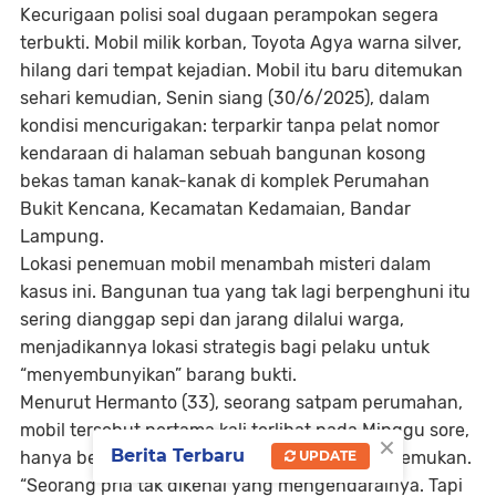
Kecurigaan polisi soal dugaan perampokan segera
terbukti. Mobil milik korban,
Toyota Agya warna silver
,
hilang dari tempat kejadian. Mobil itu baru ditemukan
sehari kemudian,
Senin siang (30/6/2025)
, dalam
kondisi mencurigakan:
terparkir tanpa pelat nomor
kendaraan
di halaman sebuah bangunan kosong
bekas taman kanak-kanak di
komplek Perumahan
Bukit Kencana, Kecamatan Kedamaian, Bandar
Lampung
.
Lokasi penemuan mobil menambah misteri dalam
kasus ini. Bangunan tua yang tak lagi berpenghuni itu
sering dianggap sepi dan jarang dilalui warga,
menjadikannya lokasi strategis bagi pelaku untuk
“menyembunyikan” barang bukti.
Menurut
Hermanto (33)
, seorang satpam perumahan,
mobil tersebut pertama kali terlihat pada Minggu sore,
×
Berita Terbaru
UPDATE
hanya beberapa jam setelah mayat korban ditemukan.
“Seorang pria tak dikenal yang mengendarainya. Tapi