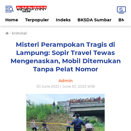
Home
Terpopuler
Indeks
BKSDA Sumbar
BMK
›
kriminal
Misteri Perampokan Tragis di
Lampung: Sopir Travel Tewas
Mengenaskan, Mobil Ditemukan
Tanpa Pelat Nomor
Admin
30 June 2025 | June 30, 2025 WIB