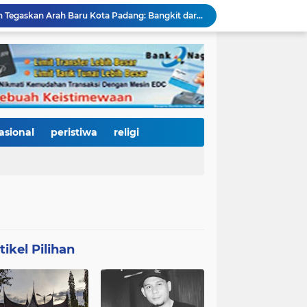
HJK ke-357, Fadly Amran Tegaskan Arah Baru Kota Padang: Bangkit dari Bencana, Melaju Menjadi Kota Pendidikan, Pariwisata, dan Perdagangan Bertaraf Dunia
Ratusan Pelajar Padang Antusias Kunjungi KRI Teluk Kendari, Belajar Langsung Dunia Kemaritiman dan Pertahanan Negara
Ribuan Warga Padati Pantai Cimpago, Festival Pawai Telong-Telong HJK Padang ke-357 Tampilkan Semangat Budaya, Persatuan, dan Optimisme Menuju Kota Gastronomi Dunia
Ribuan Warga Padati Danau Cimpago, Festival Telong-Telong HJK Padang ke-357 Tuai Pujian dan Harapan untuk Terus Dilestarikan
Perkuat Tata Kelola Rumah Sakit Daerah, RS M. Djamil Dampingi RSUD dr. Sadikin Pariaman Wujudkan Layanan Kesehatan Berkualitas
Di Balik Gemerlap Telong-Telong, RS M. Djamil Menyalakan Cahaya Kesadaran Kesehatan untuk Warga Padang
Pascabanjir, PUPR Kota Padang Gerak Cepat Pulihkan Irigasi Pertanian di Kuranji dan Pauh, Pasokan Air Sawah Jadi Prioritas
Padang Utara Tampilkan Kearifan Lokal di Festival Telong-Telong, Tradisi Malamang dan Potensi Seafood Curi Perhatian Ribuan Pengunjung
asional
peristiwa
religi
HJK Padang ke-357 Berubah Jadi Gerakan Kemanusiaan, Pemko Hadirkan "Road to Gastronomy Charity" untuk Bantu Korban Banjir
Di Hari Jadi Kota Padang ke-357, Air Mata Wawako Maigus Nasir Tumpah Saat Menemui Lansia Sebatang Kara yang Bertahun-tahun Terbaring Sakit
tikel Pilihan