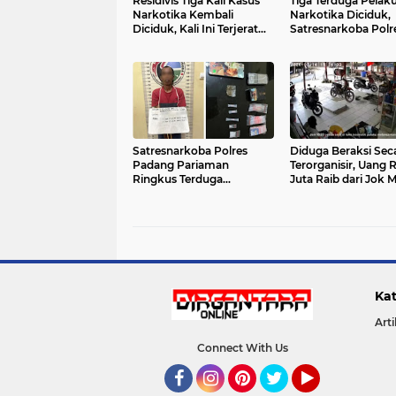
Residivis Tiga Kali Kasus
Tiga Terduga Pelak
Narkotika Kembali
Narkotika Diciduk,
Diciduk, Kali Ini Terjerat
Satresnarkoba Polr
Sabu Saat Masih Jalani
Payakumbuh Bong
Pembebasan Bersyarat
Jaringan Peredaran
40 Paket Siap Edar 
Satresnarkoba Polres
Diduga Beraksi Sec
Padang Pariaman
Terorganisir, Uang 
Ringkus Terduga
Juta Raib dari Jok 
Pengedar Sabu dan
di Pasar Koto Baru, 
Ganja, Barang Bukti
Telusuri Jejak Empa
Lengkap Disita
Orang dalam Reka
CCTV
Kat
Arti
Connect With Us