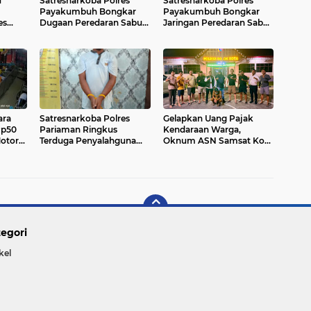
u
Satresnarkoba Polres
Satresnarkoba Polres
Payakumbuh Bongkar
Payakumbuh Bongkar
es
Dugaan Peredaran Sabu,
Jaringan Peredaran Sabu,
kar
Pria 28 Tahun Ditangkap
40 Paket Narkotika Disita
 Sabu,
dengan Delapan Paket
dari Tiga Terduga Pelaku
Disita
Barang Bukti
ara
Satresnarkoba Polres
Gelapkan Uang Pajak
Rp50
Pariaman Ringkus
Kendaraan Warga,
Motor
Terduga Penyalahguna
Oknum ASN Samsat Kota
Polisi
Sabu, Pemasok Residivis
Solok Ditangkap Polisi;
t
Masih Diburu
Dana Dipakai Bayar Utang
man
Pribadi, Korban Diduga
Lebih dari Satu
egori
kel