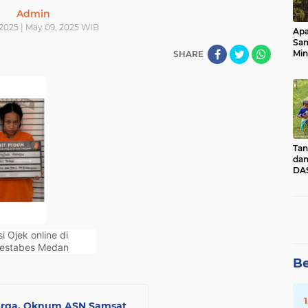
Admin
2025 | May 09, 2025 WIB
Apa
Sa
Min
SHARE
Pen
dan
Tan
dan
DAS
Kec
Pad
Sum
 Ojek online di
restabes Medan
Be
arga, Oknum ASN Samsat