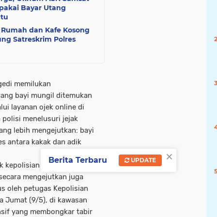
ipakai Bayar Utang
atu
l Rumah dan Kafe Kosong
lung Satreskrim Polres
gedi memilukan
ang bayi mungil ditemukan
i layanan ojek online di
polisi menelusuri jejak
ang lebih mengejutkan: bayi
es antara kakak dan adik
×
Berita Terbaru
UPDATE
k kepolisian adalah Najma
 secara mengejutkan juga
us oleh petugas Kepolisian
a Jumat (9/5), di kawasan
nsif yang membongkar tabir