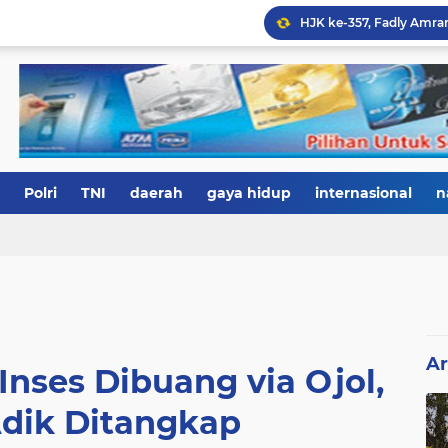
Polri
TNI
daerah
gaya hidup
internasional
n
Ar
Inses Dibuang via Ojol,
dik Ditangkap