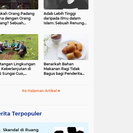
kah Orang Padang
Adab Lebih Tinggi
ma dengan Orang
daripada Ilmu dalam
ang? Sebuah
Islam: Sebuah Renungan
jelajahan Budaya
Mendalam
 Identitas
tangan Lingkungan
Benarkah Bahan
 Keberlanjutan di
Makanan Ragi Tidak
 Sungai Guo,
Bagus bagi Penderita
amatan Kuranji Kota
Asam Lambung?
ang, Propinsi
atera Barat
Ke Halaman Artikel
rita Terpopuler
Skandal di Ruang