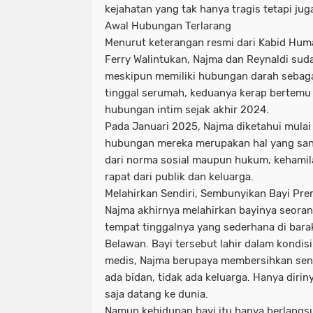
kejahatan yang tak hanya tragis tetapi jug
Awal Hubungan Terlarang
Menurut keterangan resmi dari Kabid Hu
Ferry Walintukan, Najma dan Reynaldi su
meskipun memiliki hubungan darah sebagai
tinggal serumah, keduanya kerap bertem
hubungan intim sejak akhir 2024.
Pada Januari 2025, Najma diketahui mul
hubungan mereka merupakan hal yang san
dari norma sosial maupun hukum, kehamil
rapat dari publik dan keluarga.
Melahirkan Sendiri, Sembunyikan Bayi Pre
Najma akhirnya melahirkan bayinya seorang
tempat tinggalnya yang sederhana di bar
Belawan. Bayi tersebut lahir dalam kondis
medis, Najma berupaya membersihkan sendi
ada bidan, tidak ada keluarga. Hanya diri
saja datang ke dunia.
Namun kehidupan bayi itu hanya berlangsu