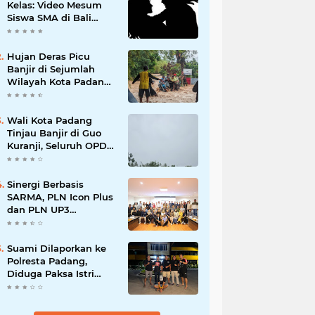
Kelas: Video Mesum
Siswa SMA di Bali
Viral, Hukuman dan
Penyesalan yang
Mengikuti
Hujan Deras Picu
Banjir di Sejumlah
Wilayah Kota Padang,
Warga Dievakuasi dan
Diminta Waspada
Banjir Susulan
Wali Kota Padang
Tinjau Banjir di Guo
Kuranji, Seluruh OPD
Disiagakan dan
Evakuasi Warga
Dipercepat
Sinergi Berbasis
SARMA, PLN Icon Plus
dan PLN UP3
Tanjungpinang
Perkuat Kolaborasi
Strategis
Suami Dilaporkan ke
Polresta Padang,
Diduga Paksa Istri
Layani Pria Lain
hingga Berulang Kali