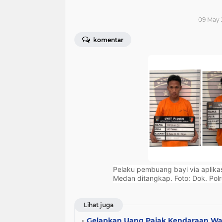
09 May 
komentar
Pelaku pembuang bayi via aplikasi
Medan ditangkap. Foto: Dok. Pol
Lihat juga
Gelapkan Uang Pajak Kendaraan W