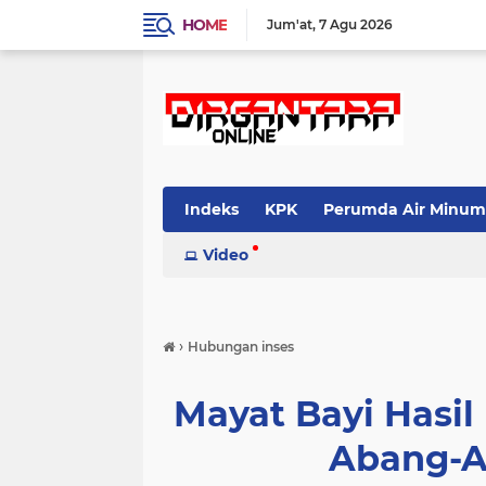
HOME
Jum'at
7 Agu 2026
Indeks
KPK
Perumda Air Minum
Video
›
Hubungan inses
Mayat Bayi Hasil 
Abang-A