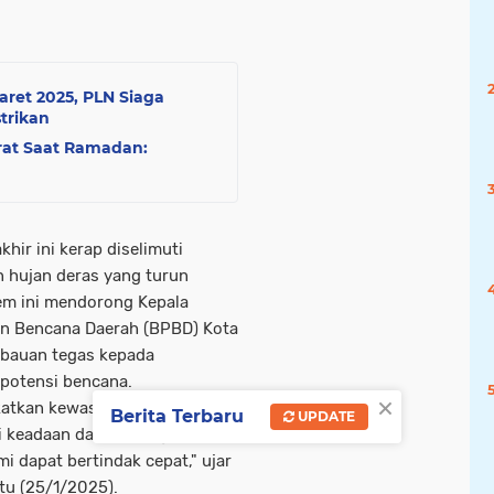
ret 2025, PLN Siaga
trikan
at Saat Ramadan:
hir ini kerap diselimuti
n hujan deras yang turun
em ini mendorong Kepala
an Bencana Daerah (BPBD) Kota
mbauan tegas kepada
 potensi bencana.
×
atkan kewaspadaan, terutama
Berita Terbaru
UPDATE
di keadaan darurat, segera
 dapat bertindak cepat," ujar
tu (25/1/2025).