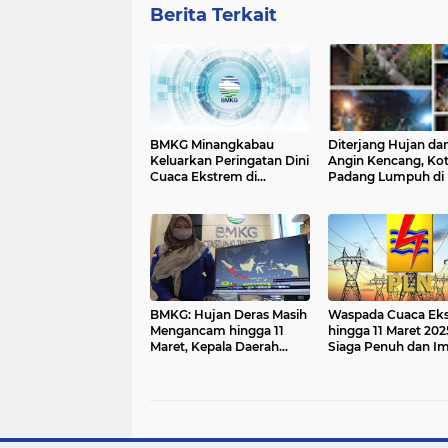
Berita Terkait
BMKG Minangkabau
Diterjang Hujan da
Keluarkan Peringatan Dini
Angin Kencang, Ko
Cuaca Ekstrem di
Padang Lumpuh di
Sumatera Barat: Hujan
Titik Akibat Pohon
Lebat, Petir, dan Angin
Tumbang
Kencang Ancam
Sejumlah Daerah 11–13
Mei 2025
BMKG: Hujan Deras Masih
Waspada Cuaca Ek
Mengancam hingga 11
hingga 11 Maret 202
Maret, Kepala Daerah
Siaga Penuh dan I
Diminta Bergerak Cepat
Keselamatan Kelist