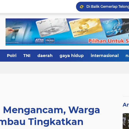
Polri
TNI
daerah
gaya hidup
internasional
n
Ar
m Mengancam, Warga
mbau Tingkatkan