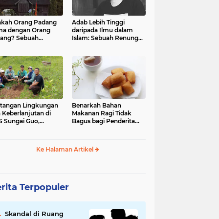
kah Orang Padang
Adab Lebih Tinggi
ma dengan Orang
daripada Ilmu dalam
ang? Sebuah
Islam: Sebuah Renungan
jelajahan Budaya
Mendalam
 Identitas
tangan Lingkungan
Benarkah Bahan
 Keberlanjutan di
Makanan Ragi Tidak
 Sungai Guo,
Bagus bagi Penderita
amatan Kuranji Kota
Asam Lambung?
ang, Propinsi
atera Barat
Ke Halaman Artikel
rita Terpopuler
Skandal di Ruang