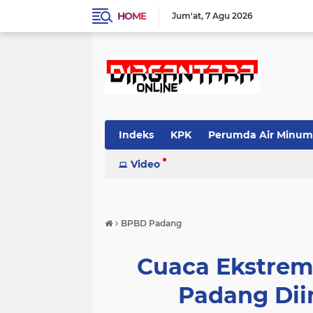
HOME
Jum'at
7 Agu 2026
Indeks
KPK
Perumda Air Minum
Video
›
BPBD Padang
Cuaca Ekstre
Padang Dii