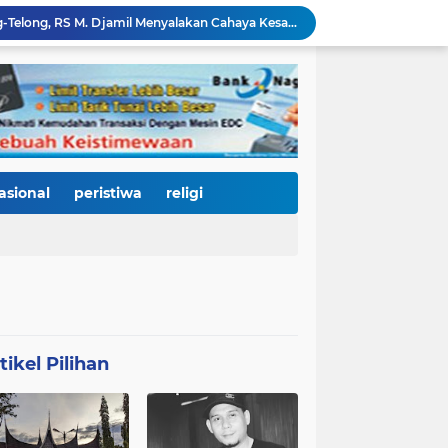
Di Balik Gemerlap Telong-Telong, RS M. Djamil Menyalakan Cahaya Kesadaran Kesehatan untuk Warga Padang
Pascabanjir, PUPR Kota Padang Gerak Cepat Pulihkan Irigasi Pertanian di Kuranji dan Pauh, Pasokan Air Sawah Jadi Prioritas
Padang Utara Tampilkan Kearifan Lokal di Festival Telong-Telong, Tradisi Malamang dan Potensi Seafood Curi Perhatian Ribuan Pengunjung
HJK Padang ke-357 Berubah Jadi Gerakan Kemanusiaan, Pemko Hadirkan "Road to Gastronomy Charity" untuk Bantu Korban Banjir
Dua Perwira Polresta Banda Aceh Dikabarkan Diamankan Mabes Polri, Dugaan Narkoba hingga Penyalahgunaan Wewenang Masih Menunggu Kepastian
Kurnia Nugraha Raih Indonesia Public Relations Top Leader 2026, Bukti Komitmen JNE Bangun Bisnis Berkelanjutan Lewat Komunikasi Berdampak
HJK Padang ke-357 Jadi Titik Balik Pendidikan, Pemko Padang Gandeng Universiti Kuala Lumpur Buka Jalan Beasiswa dan Kampus Internasional
KRI Teluk Kendari-518 Bersandar di Teluk Bayur, Hadiah Istimewa HJK Padang ke-357: Warga Diajak Naik Kapal Perang Gratis
asional
peristiwa
religi
International Symposium Kota Tua Padang Gaungkan Kolaborasi Dunia, Fadly Amran Ajak Selamatkan Batang Arau dan Wujudkan Pariwisata Berkelanjutan
Perkuat Tata Kelola Rumah Sakit Daerah, RS M. Djamil Dampingi RSUD dr. Sadikin Pariaman Wujudkan Layanan Kesehatan Berkualitas
tikel Pilihan