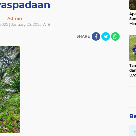
aspadaan
Apa
Admin
Sa
Min
2025 | January 25, 2025 WIB
Pen
dan
SHARE
Tan
dan
DAS
Kec
Pad
Sum
Be