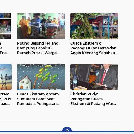
n
Puting Beliung Terjang
Cuaca Ekstrem di
ta
Kampung Lapai: 18
Padang: Hujan Deras dan
 Enam
Rumah Rusak, Warga
Angin Kencang Sebabkan
Terluka, dan Langit yang
Pohon Tumbang, Tim
Tak Berhenti Menangis
Gabungan Bergerak
Cepat
strem
Cuaca Ekstrem Ancam
Christian Rudy:
5, PLN
Sumatera Barat Saat
Peringatan Cuaca
mbau
Ramadan: Peringatan
Ekstrem di Padang Warga
rikan
Keras BMKG!
Harus Siaga!