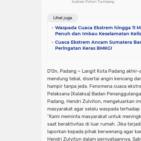
Ilustrasi Pohon Tumbang
Lihat juga
Waspada Cuaca Ekstrem hingga 11 Ma
Penuh dan Imbau Keselamatan Kelis
Cuaca Ekstrem Ancam Sumatera Bar
Peringatan Keras BMKG!
D'On,
Padang
–
Langit Kota Padang akhir-ak
mendung tebal, disertai angin kencang da
hampir tanpa jeda. Fenomena cuaca ekstr
Pelaksana (Kalaksa) Badan Penanggulang
Padang, Hendri Zulviton, mengeluarkan i
masyarakat agar selalu waspada terhadap
"Kami meminta masyarakat untuk meningk
saat beraktivitas di luar rumah. Jika terja
laporkan kepada pihak berwenang agar kami
Hendri Zulviton dalam pernyataannya, Sab