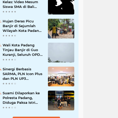
Kelas: Video Mesum
Siswa SMA di Bali
Viral, Hukuman dan
Penyesalan yang
Mengikuti
Hujan Deras Picu
Banjir di Sejumlah
Wilayah Kota Padang,
Warga Dievakuasi dan
Diminta Waspada
Banjir Susulan
Wali Kota Padang
Tinjau Banjir di Guo
Kuranji, Seluruh OPD
Disiagakan dan
Evakuasi Warga
Dipercepat
Sinergi Berbasis
SARMA, PLN Icon Plus
dan PLN UP3
Tanjungpinang
Perkuat Kolaborasi
Strategis
Suami Dilaporkan ke
Polresta Padang,
Diduga Paksa Istri
Layani Pria Lain
hingga Berulang Kali