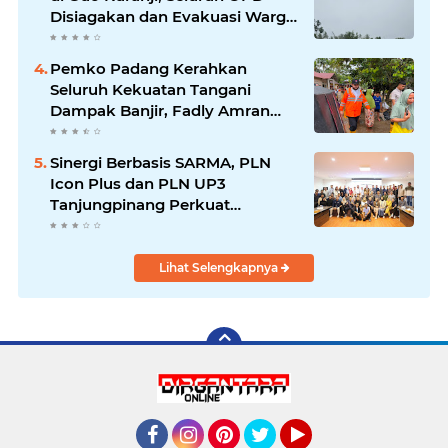
Disiagakan dan Evakuasi Warga
Dipercepat
Pemko Padang Kerahkan
Seluruh Kekuatan Tangani
Dampak Banjir, Fadly Amran
Desak Percepatan Proyek
Pengendalian Bencana
Sinergi Berbasis SARMA, PLN
Icon Plus dan PLN UP3
Tanjungpinang Perkuat
Kolaborasi Strategis
Lihat Selengkapnya