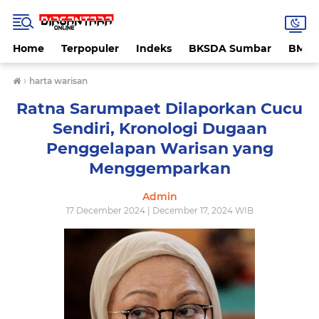
Home
Terpopuler
Indeks
BKSDA Sumbar
BMK
›
harta warisan
Ratna Sarumpaet Dilaporkan Cucu
Sendiri, Kronologi Dugaan
Penggelapan Warisan yang
Menggemparkan
Admin
17 December 2024 | December 17, 2024 WIB