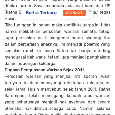
ditolak hakim. Saya menduga ada niat kuat dari RS
×
(Ratna Sarumpaet) untuk memisahkan mereka," tegas
Berita Terbaru
UPDATE
Husin.
Jika tudingan ini benar, maka konflik keluarga ini tidak
hanya melibatkan persoalan warisan semata, tetapi
juga persoalan pelik mengenai peran seorang ibu
dalam perceraian anaknya. Ini menjadi polemik yang
semakin rumit, di mana Ratna tak hanya dituding
menguasai hak waris, tetapi juga menjadi penghalang
dalam hubungan keluarga.
Dugaan Penguasaan Warisan Sejak 2011
Persoalan warisan yang menjadi inti laporan Husin
ternyata telah membayangi kehidupan keluarga ini
sejak lama. Husin menyebut, sejak tahun 2011, Ratna
Sarumpaet telah memegang kendali atas warisan
yang seharusnya menjadi hak ayahnya dan secara
otomatis, hak dirinya sebagai cucu. Namun, selama
bertahun-tahun, Ratna dinilai tidak pernah transparan