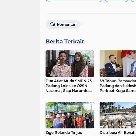
komentar
Berita Terkait
Dua Atlet Muda SMPN 25
38 Tahun Bersaudar
Padang Lolos ke O2SN
Padang dan Hildes
Nasional, Siap Harumkan
Perkuat Kerja Sama
Nama Sumatera Barat
Fokus Pulihkan Ba
Arau, Kembangkan
Pariwisata Hijau hi
SDM Berkelas Duni
Zigo Rolando Tinjau
Distribusi Air Bersih