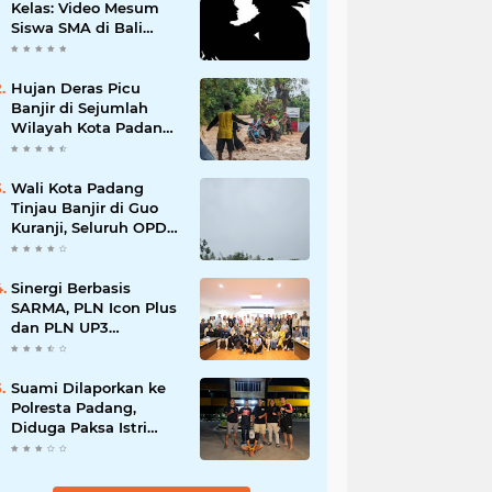
Kelas: Video Mesum
Siswa SMA di Bali
Viral, Hukuman dan
Penyesalan yang
Mengikuti
Hujan Deras Picu
Banjir di Sejumlah
Wilayah Kota Padang,
Warga Dievakuasi dan
Diminta Waspada
Banjir Susulan
Wali Kota Padang
Tinjau Banjir di Guo
Kuranji, Seluruh OPD
Disiagakan dan
Evakuasi Warga
Dipercepat
Sinergi Berbasis
SARMA, PLN Icon Plus
dan PLN UP3
Tanjungpinang
Perkuat Kolaborasi
Strategis
Suami Dilaporkan ke
Polresta Padang,
Diduga Paksa Istri
Layani Pria Lain
hingga Berulang Kali