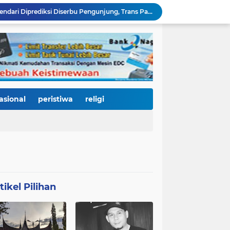
Tak Gentar Medan Ekstrem, Tim Trisula Polres Solok Selatan Sisir Sungai Bangko, Police Line Dipasang di Lokasi Dugaan Tambang Emas Ilegal
Depan SMAN 2 Payakumbuh Jadi Lokasi Penangkapan, Satresnarkoba Amankan Terduga Penyalahguna Narkotika dengan Barang Bukti 12,58 Gram Ganja
Merah Putih Berkibar, 500 Bendera Dibagikan untuk Menyalakan Semangat Kemerdekaan di Dharmasraya
Janji Bupati Annisa Mulai Terwujud, Pemkab Dharmasraya Benahi Jalan Pulau Punjung–Kampung Surau Sepanjang 5,6 Kilometer
Sambut HJK ke-357, Pemko Padang dan Kodaeral II Satukan Kekuatan Bersihkan Batang Arau, Gelar Bakti Sosial hingga Donor Darah untuk Warga
Dirut Perumda AM Kota Padang Gandeng HKI dan BPJN Sumbar Cari Solusi Kekeruhan Air Baku Sungai Paraku
Wakil Wali Kota Padang Dampingi Komisi V DPR RI Tinjau Jembatan Kalawi, Harapan Baru Percepatan Pemulihan Pascabanjir
Dua Atlet Muda SMPN 25 Padang Lolos ke O2SN Nasional, Siap Harumkan Nama Sumatera Barat
asional
peristiwa
religi
3.000 Mahasiswa Baru UNP Ikuti Police Goes To Campus, Ditlantas Polda Sumbar Tanamkan Budaya Tertib Berlalu Lintas Sejak Hari Pertama Kuliah
Open Ship Kapal Teluk Kendari Diprediksi Diserbu Pengunjung, Trans Padang Ubah Rute Koridor 2 dan 4, Tarif Seluruh Koridor Cuma Rp1
tikel Pilihan