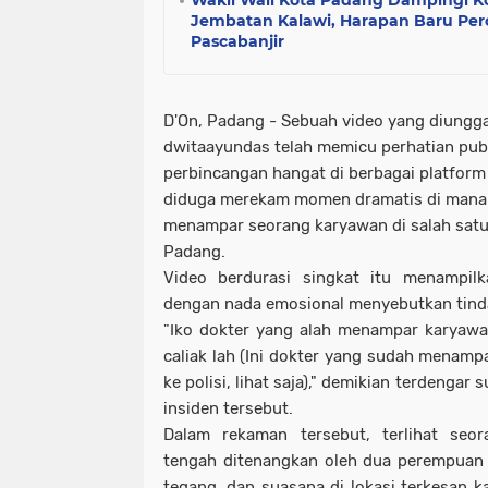
Wakil Wali Kota Padang Dampingi Ko
Jembatan Kalawi, Harapan Baru Pe
Pascabanjir
D'On, Padang - Sebuah video yang diungga
dwitaayundas telah memicu perhatian pub
perbincangan hangat di berbagai platform 
diduga merekam momen dramatis di mana 
menampar seorang karyawan di salah satu
Padang.
Video berdurasi singkat itu menampi
dengan nada emosional menyebutkan tinda
"Iko dokter yang alah menampar karyawan
caliak lah (Ini dokter yang sudah menampa
ke polisi, lihat saja)," demikian terdeng
insiden tersebut.
Dalam rekaman tersebut, terlihat seo
tengah ditenangkan oleh dua perempuan 
tegang, dan suasana di lokasi terkesan k