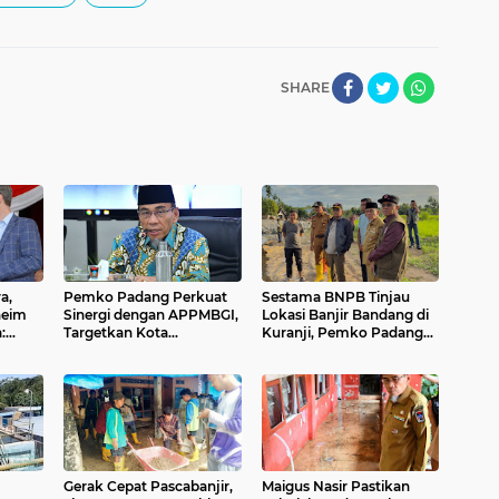
SHARE
a,
Pemko Padang Perkuat
Sestama BNPB Tinjau
heim
Sinergi dengan APPMBGI,
Lokasi Banjir Bandang di
:
Targetkan Kota
Kuranji, Pemko Padang
tang
Percontohan Nasional
Harapkan Dukungan
Program Makan Bergizi
Percepatan Penanganan
ngga
Gratis
dan Rehabilitasi
a
Pascabencana
Gerak Cepat Pascabanjir,
Maigus Nasir Pastikan