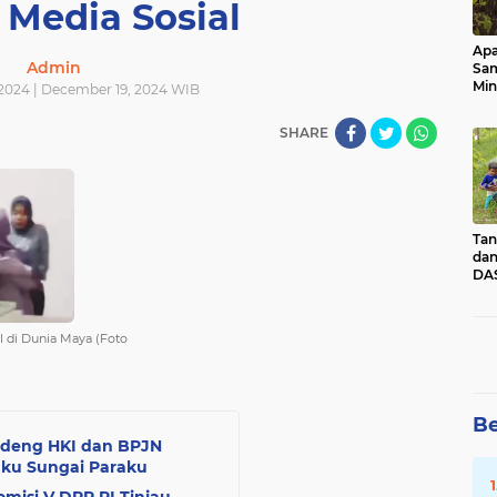
i Media Sosial
Apa
Admin
Sa
Min
2024 | December 19, 2024 WIB
Pen
dan
SHARE
Tan
dan
DAS
Kec
Pad
Sum
 di Dunia Maya (Foto
Be
ndeng HKI dan BPJN
aku Sungai Paraku