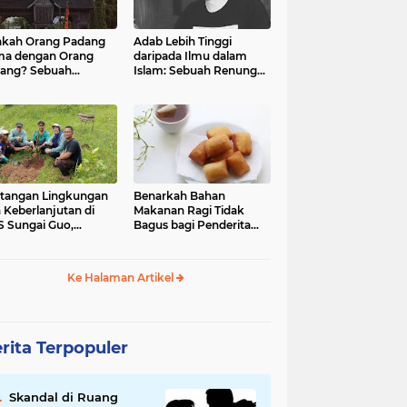
kah Orang Padang
Adab Lebih Tinggi
ma dengan Orang
daripada Ilmu dalam
ang? Sebuah
Islam: Sebuah Renungan
jelajahan Budaya
Mendalam
 Identitas
tangan Lingkungan
Benarkah Bahan
 Keberlanjutan di
Makanan Ragi Tidak
 Sungai Guo,
Bagus bagi Penderita
amatan Kuranji Kota
Asam Lambung?
ang, Propinsi
atera Barat
Ke Halaman Artikel
rita Terpopuler
Skandal di Ruang