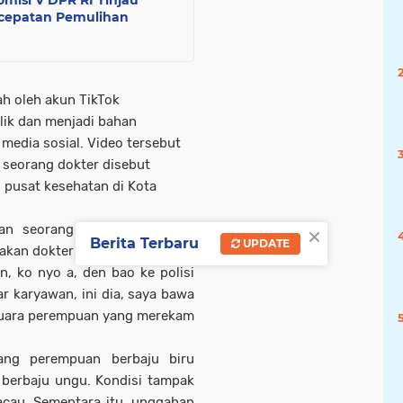
misi V DPR RI Tinjau
rcepatan Pemulihan
h oleh akun TikTok
lik dan menjadi bahan
media sosial. Video tersebut
seorang dokter disebut
 pusat kesehatan di Kota
×
lkan seorang perempuan yang
Berita Terbaru
UPDATE
kan dokter tersebut.
, ko nyo a, den bao ke polisi
r karyawan, ini dia, saya bawa
ar suara perempuan yang merekam
rang perempuan berbaju biru
berbaju ungu. Kondisi tampak
acau. Sementara itu, unggahan