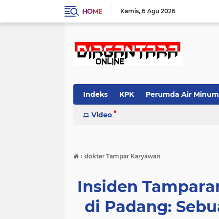
HOME
Kamis
6 Agu 2026
Indeks
KPK
Perumda Air Minum
Video
›
dokter Tampar Karyawan
Insiden Tampara
di Padang: Sebu