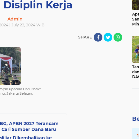
 Disiplin Kerja
Apa
Admin
Sa
Min
 2024 | July 22, 2024 WIB
Pen
dan
SHARE
Tan
dan
DAS
Kec
Pad
pin upacara Hari Bhakti
Sum
g, Jakarta Selatan,
Be
MBG, APBN 2027 Terancam
a Cari Sumber Dana Baru
Miliar Dikembalikan ke