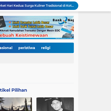
Padang Gastronomy Market Hari Kedua: Surga Kuliner Tradisional di Kota Tua, UMKM Lokal Banjir Apresiasi
Gowes Siti Nurbaya Jadi Magnet Pesepeda Luar Daerah, HJK ke-357 Padang Makin Meriah
Tanam Pohon di Tepian Batang Arau, Padang dan Hildesheim Teguhkan Persahabatan Menuju Kota Global
Pasca Banjir, PUPR Padang Bergerak Cepat: Tanggul Lapau Munggu Diperbaiki, Sungkai dan SMPN 41 Dibersihkan
3.000 Pesepeda Kepung Kota Padang, Gowes Siti Nurbaya Adventure-X Jadi Pesta Olahraga dan Promosi Wisata
66 Kepala Dapur MBG Diproses Pecat! Ada Terlibat Judi Online hingga Kasus Keracunan Berulang
Dugaan Kekerasan PJU Polda Sumbar terhadap Sopir Disorot, Miko Kamal: Jangan Ada Kekebalan Hukum bagi Aparat
Di Hari Jadi Kota Padang ke-357, Air Mata Wawako Maigus Nasir Tumpah Saat Menemui Lansia Sebatang Kara yang Bertahun-tahun Terbaring Sakit
asional
peristiwa
religi
HJK ke-357, Fadly Amran Tegaskan Arah Baru Kota Padang: Bangkit dari Bencana, Melaju Menjadi Kota Pendidikan, Pariwisata, dan Perdagangan Bertaraf Dunia
Mata Jeli HJK 357: Warga Padang Diajak Jadi Pengawas Kebersihan, Kemeriahan HJK Harus Tetap Rancak dan Bersih
tikel Pilihan