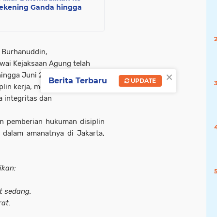
ekening Ganda hingga
) Burhanuddin,
ai Kejaksaan Agung telah
×
ingga Juni 2024. Sanksi ini
Berita Terbaru
UPDATE
iplin kerja, menegaskan
 integritas dan
an pemberian hukuman disiplin
 dalam amanatnya di Jakarta,
ikan:
t sedang.
rat
.