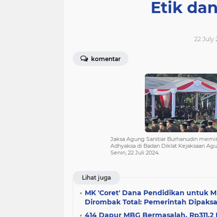
Etik dan
22 July
komentar
Jaksa Agung Sanitiar Burhanudin memim
Adhyaksa di Badan Diklat Kejaksaan Agun
Senin, 22 Juli 2024.
Lihat juga
MK 'Coret' Dana Pendidikan untuk 
Dirombak Total: Pemerintah Dipaks
414 Dapur MBG Bermasalah, Rp311,2 