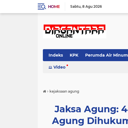
HOME
Sabtu
8 Agu 2026
Indeks
KPK
Perumda Air Minum
Video
›
kejaksaan agung
Jaksa Agung: 
Agung Dihukum