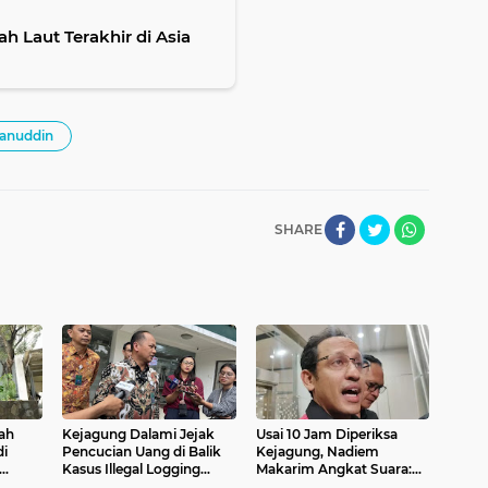
h Laut Terakhir di Asia
anuddin
SHARE
ah
Kejagung Dalami Jejak
Usai 10 Jam Diperiksa
di
Pencucian Uang di Balik
Kejagung, Nadiem
Kasus Illegal Logging
Makarim Angkat Suara:
i
Mentawai: 31.000 Hektare
“Kebenaran Akan