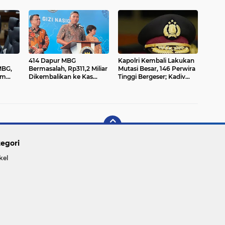
Hutan Hancur, Negara
Terkuak!”
Rugi Rp239 Miliar
414 Dapur MBG
Kapolri Kembali Lakukan
MBG,
Bermasalah, Rp311,2 Miliar
Mutasi Besar, 146 Perwira
am
Dikembalikan ke Kas
Tinggi Bergeser; Kadiv
Negara: BGN Bongkar
Hubinter Polri Resmi
 Cari
Dugaan Rekening Ganda
Berganti
hingga Dapur Fiktif
egori
kel