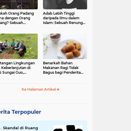
kah Orang Padang
Adab Lebih Tinggi
ma dengan Orang
daripada Ilmu dalam
ang? Sebuah
Islam: Sebuah Renungan
jelajahan Budaya
Mendalam
 Identitas
tangan Lingkungan
Benarkah Bahan
 Keberlanjutan di
Makanan Ragi Tidak
 Sungai Guo,
Bagus bagi Penderita
amatan Kuranji Kota
Asam Lambung?
ang, Propinsi
atera Barat
Ke Halaman Artikel
rita Terpopuler
Skandal di Ruang