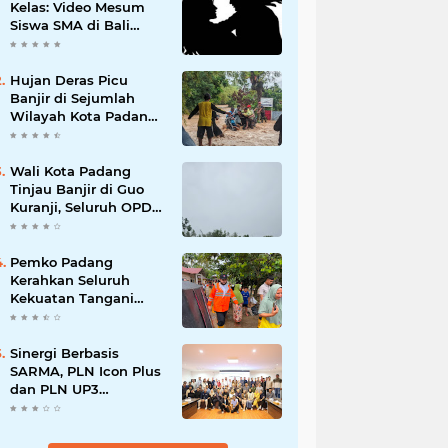
Kelas: Video Mesum
Siswa SMA di Bali
Viral, Hukuman dan
Penyesalan yang
Mengikuti
Hujan Deras Picu
Banjir di Sejumlah
Wilayah Kota Padang,
Warga Dievakuasi dan
Diminta Waspada
Banjir Susulan
Wali Kota Padang
Tinjau Banjir di Guo
Kuranji, Seluruh OPD
Disiagakan dan
Evakuasi Warga
Dipercepat
Pemko Padang
Kerahkan Seluruh
Kekuatan Tangani
Dampak Banjir, Fadly
Amran Desak
Percepatan Proyek
Sinergi Berbasis
Pengendalian
SARMA, PLN Icon Plus
Bencana
dan PLN UP3
Tanjungpinang
Perkuat Kolaborasi
Strategis