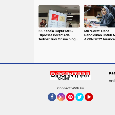
Pemulihan Besar Negara
Skandal Minyak
Pertamina
66 Kepala Dapur MBG
MK 'Coret' Dana
Diproses Pecat! Ada
Pendidikan untuk 
Terlibat Judi Online hingga
APBN 2027 Teranc
Kasus Keracunan
Dirombak Total:
Berulang
Pemerintah Dipaksa
Sumber Dana Baru
Kat
Arti
Connect With Us
Facebook
Instagram
Pinterest
Twitter
YouTube