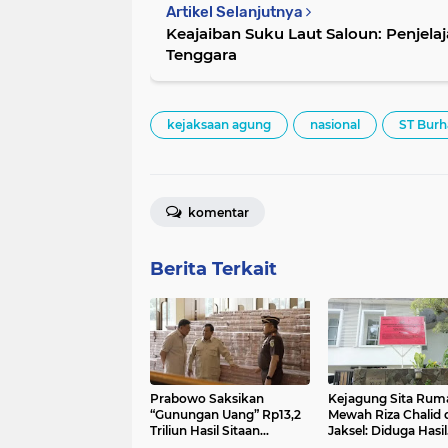
Artikel Selanjutnya
Keajaiban Suku Laut Saloun: Penjelaja
Tenggara
kejaksaan agung
nasional
ST Burh
komentar
Berita Terkait
Prabowo Saksikan
Kejagung Sita Rum
“Gunungan Uang” Rp13,2
Mewah Riza Chalid 
Triliun Hasil Sitaan
Jaksel: Diduga Hasil
Korupsi CPO: Simbol
Pencucian Uang dar