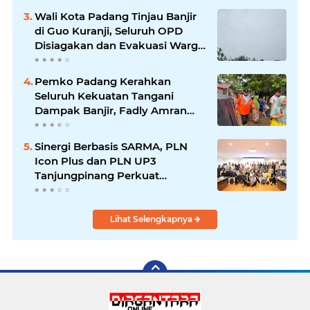
Wali Kota Padang Tinjau Banjir
di Guo Kuranji, Seluruh OPD
Disiagakan dan Evakuasi Warga
Dipercepat
Pemko Padang Kerahkan
Seluruh Kekuatan Tangani
Dampak Banjir, Fadly Amran
Desak Percepatan Proyek
Pengendalian Bencana
Sinergi Berbasis SARMA, PLN
Icon Plus dan PLN UP3
Tanjungpinang Perkuat
Kolaborasi Strategis
Lihat Selengkapnya