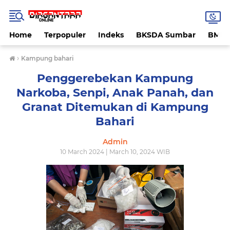
Home
Terpopuler
Indeks
BKSDA Sumbar
BMK
›
Kampung bahari
Penggerebekan Kampung
Narkoba, Senpi, Anak Panah, dan
Granat Ditemukan di Kampung
Bahari
Admin
10 March 2024 | March 10, 2024 WIB