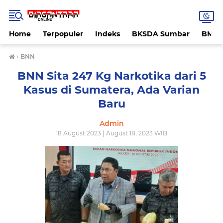
Home
Terpopuler
Indeks
BKSDA Sumbar
BMK
›
BNN
BNN Sita 247 Kg Narkotika dari 5
Kasus di Sumatera, Ada Varian
Baru
Admin
18 August 2023 | August 18, 2023 WIB