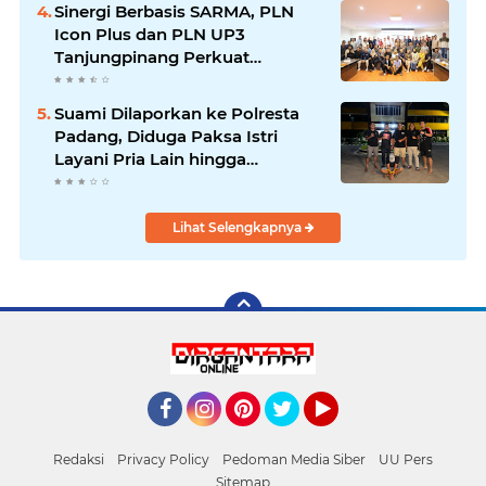
Sinergi Berbasis SARMA, PLN
Icon Plus dan PLN UP3
Tanjungpinang Perkuat
Kolaborasi Strategis
Suami Dilaporkan ke Polresta
Padang, Diduga Paksa Istri
Layani Pria Lain hingga
Berulang Kali
Lihat Selengkapnya
Facebook
Instagram
Pinterest
Twitter
YouTube
Redaksi
Privacy Policy
Pedoman Media Siber
UU Pers
Sitemap