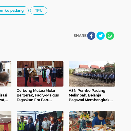
emko padang
TPU
SHARE
Gerbong Mutasi Mulai
ASN Pemko Padang
sasi
Bergerak, Fadly–Maigus
Melimpah, Belanja
at,
Tegaskan Era Baru
Pegawai Membengkak,
ap
Birokrasi Padang: Tanpa
APBD Terancam Tidak
Bayaran, Tanpa Setoran
Sehat