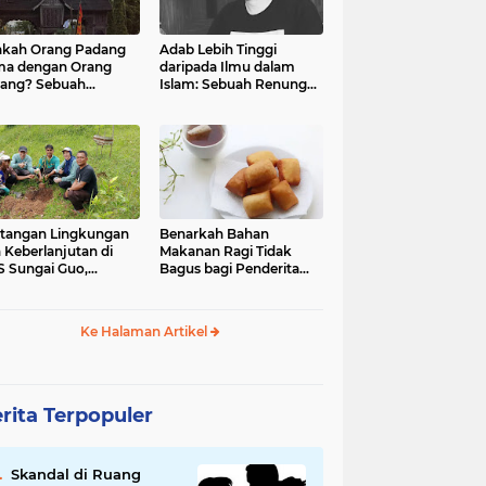
kah Orang Padang
Adab Lebih Tinggi
ma dengan Orang
daripada Ilmu dalam
ang? Sebuah
Islam: Sebuah Renungan
jelajahan Budaya
Mendalam
 Identitas
tangan Lingkungan
Benarkah Bahan
 Keberlanjutan di
Makanan Ragi Tidak
 Sungai Guo,
Bagus bagi Penderita
amatan Kuranji Kota
Asam Lambung?
ang, Propinsi
atera Barat
Ke Halaman Artikel
rita Terpopuler
Skandal di Ruang