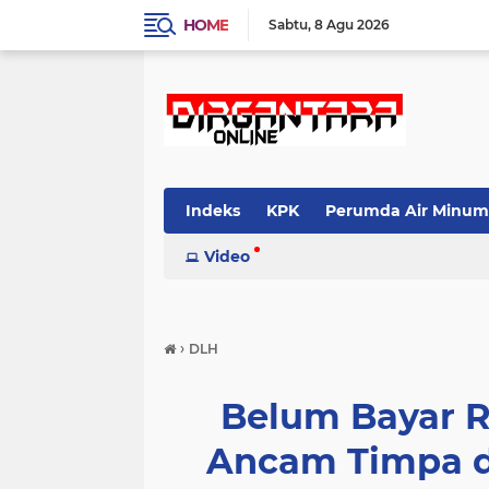
HOME
Sabtu
8 Agu 2026
Indeks
KPK
Perumda Air Minum
Video
›
DLH
Belum Bayar R
Ancam Timpa d