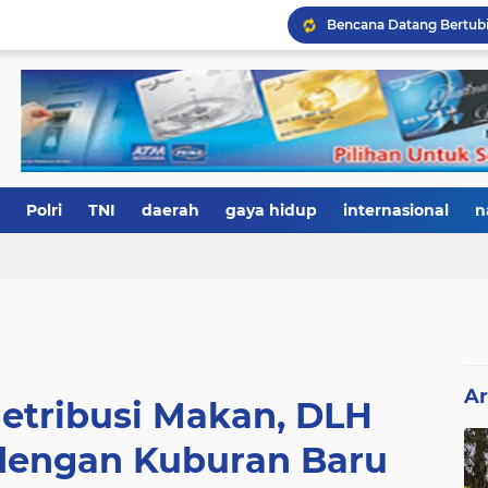
Polri
TNI
daerah
gaya hidup
internasional
n
Ar
etribusi Makan, DLH
engan Kuburan Baru