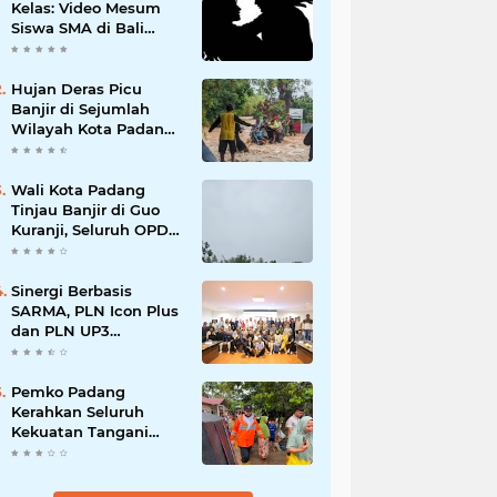
Kelas: Video Mesum
Siswa SMA di Bali
Viral, Hukuman dan
Penyesalan yang
Mengikuti
Hujan Deras Picu
Banjir di Sejumlah
Wilayah Kota Padang,
Warga Dievakuasi dan
Diminta Waspada
Banjir Susulan
Wali Kota Padang
Tinjau Banjir di Guo
Kuranji, Seluruh OPD
Disiagakan dan
Evakuasi Warga
Dipercepat
Sinergi Berbasis
SARMA, PLN Icon Plus
dan PLN UP3
Tanjungpinang
Perkuat Kolaborasi
Strategis
Pemko Padang
Kerahkan Seluruh
Kekuatan Tangani
Dampak Banjir, Fadly
Amran Desak
Percepatan Proyek