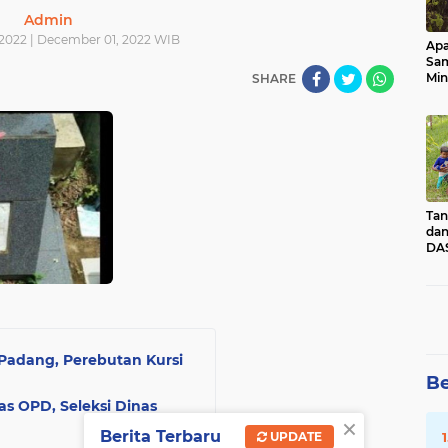
Admin
2022 | December 01, 2022 WIB
Apa
Sa
Min
SHARE
Pen
dan
Tan
dan
DAS
Kec
Pad
Sum
Padang, Perebutan Kursi
Be
as OPD, Seleksi Dinas
×
Berita Terbaru
UPDATE