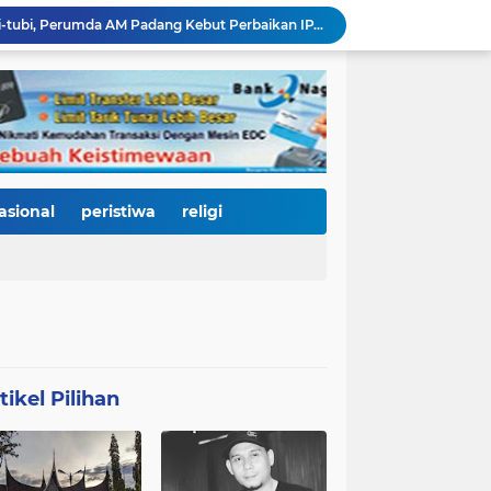
Bencana Datang Bertubi-tubi, Perumda AM Padang Kebut Perbaikan IPA Gunung Pangilun, Ditarget Tuntas Akhir Agustus
Mata Jeli HJK 357: Warga Padang Diajak Jadi Pengawas Kebersihan, Kemeriahan HJK Harus Tetap Rancak dan Bersih
Padang Gastronomy Market Hari Kedua: Surga Kuliner Tradisional di Kota Tua, UMKM Lokal Banjir Apresiasi
Gowes Siti Nurbaya Jadi Magnet Pesepeda Luar Daerah, HJK ke-357 Padang Makin Meriah
Tanam Pohon di Tepian Batang Arau, Padang dan Hildesheim Teguhkan Persahabatan Menuju Kota Global
Pasca Banjir, PUPR Padang Bergerak Cepat: Tanggul Lapau Munggu Diperbaiki, Sungkai dan SMPN 41 Dibersihkan
3.000 Pesepeda Kepung Kota Padang, Gowes Siti Nurbaya Adventure-X Jadi Pesta Olahraga dan Promosi Wisata
66 Kepala Dapur MBG Diproses Pecat! Ada Terlibat Judi Online hingga Kasus Keracunan Berulang
asional
peristiwa
religi
Dugaan Kekerasan PJU Polda Sumbar terhadap Sopir Disorot, Miko Kamal: Jangan Ada Kekebalan Hukum bagi Aparat
KY Tetapkan 14 Calon Hakim Agung dan Hakim Ad Hoc MA, Nama Dr. Dhifla Wiyani dari Sumbar Masuk Dalam Daftar Kamar Pidana
tikel Pilihan