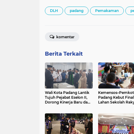
DLH
padang
Pemakaman
p
komentar
Berita Terkait
Wali Kota Padang Lantik
Kemensos–Pemkot
Tujuh Pejabat Eselon II,
Padang Kebut Finali
Dorong Kinerja Baru dan
Lahan Sekolah Raky
Percepatan Layanan
Presiden Minta Seti
Publik
Daerah Siap