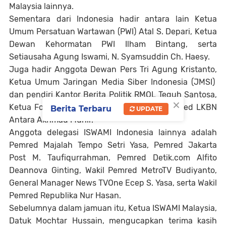
Malaysia lainnya.
Sementara dari Indonesia hadir antara lain Ketua
Umum Persatuan Wartawan (PWI) Atal S. Depari, Ketua
Dewan Kehormatan PWI Ilham Bintang, serta
Setiausaha Agung Iswami, N. Syamsuddin Ch. Haesy.
Juga hadir Anggota Dewan Pers Tri Agung Kristanto,
Ketua Umum Jaringan Media Siber Indonesia (JMSI)
dan pendiri Kantor Berita Politik RMOL Teguh Santosa,
×
Ketua Forum Pimred Arifin Asdhad, dan Pimred LKBN
Berita Terbaru
UPDATE
Antara Akhmad Munir.
Anggota delegasi ISWAMI Indonesia lainnya adalah
Pemred Majalah Tempo Setri Yasa, Pemred Jakarta
Post M. Taufiqurrahman, Pemred Detik.com Alfito
Deannova Ginting, Wakil Pemred MetroTV Budiyanto,
General Manager News TVOne Ecep S. Yasa, serta Wakil
Pemred Republika Nur Hasan.
Sebelumnya dalam jamuan itu, Ketua ISWAMI Malaysia,
Datuk Mochtar Hussain, mengucapkan terima kasih