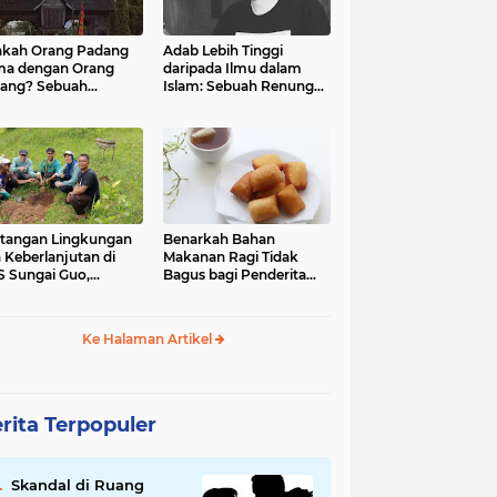
kah Orang Padang
Adab Lebih Tinggi
ma dengan Orang
daripada Ilmu dalam
ang? Sebuah
Islam: Sebuah Renungan
jelajahan Budaya
Mendalam
 Identitas
tangan Lingkungan
Benarkah Bahan
 Keberlanjutan di
Makanan Ragi Tidak
 Sungai Guo,
Bagus bagi Penderita
amatan Kuranji Kota
Asam Lambung?
ang, Propinsi
atera Barat
Ke Halaman Artikel
rita Terpopuler
Skandal di Ruang