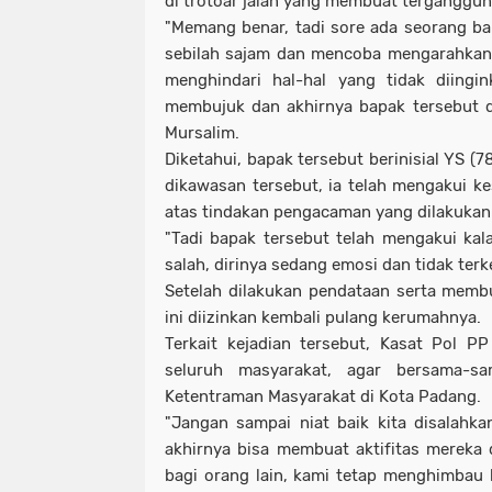
di trotoar jalan yang membuat terganggu
"Memang benar, tadi sore ada seorang b
sebilah sajam dan mencoba mengarahkan 
menghindari hal-hal yang tidak diingi
membujuk dan akhirnya bapak tersebut d
Mursalim.
Diketahui, bapak tersebut berinisial YS (
dikawasan tersebut, ia telah mengakui 
atas tindakan pengacaman yang dilakuka
"Tadi bapak tersebut telah mengakui ka
salah, dirinya sedang emosi dan tidak ter
Setelah dilakukan pendataan serta memb
ini diizinkan kembali pulang kerumahnya.
Terkait kejadian tersebut, Kasat Pol 
seluruh masyarakat, agar bersama-s
Ketentraman Masyarakat di Kota Padang.
"Jangan sampai niat baik kita disalahk
akhirnya bisa membuat aktifitas mereka
bagi orang lain, kami tetap menghimbau 