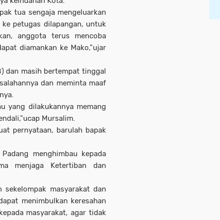
nya keindahan Kota.
apak tua sengaja mengeluarkan
ke petugas dilapangan, untuk
nkan, anggota terus mencoba
apat diamankan ke Mako,"ujar
78) dan masih bertempat tinggal
kesalahannya dan meminta maaf
nnya.
lau yang dilakukannya memang
kendali,"ucap Mursalim.
uat pernyataan, barulah bapak
PP Padang menghimbau kepada
ama menjaga Ketertiban dan
an sekelompak masyarakat dan
 dapat menimbulkan keresahan
kepada masyarakat, agar tidak