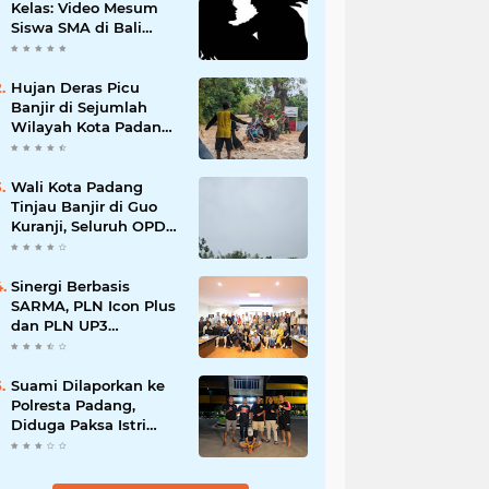
Kelas: Video Mesum
Siswa SMA di Bali
Viral, Hukuman dan
Penyesalan yang
Mengikuti
Hujan Deras Picu
Banjir di Sejumlah
Wilayah Kota Padang,
Warga Dievakuasi dan
Diminta Waspada
Banjir Susulan
Wali Kota Padang
Tinjau Banjir di Guo
Kuranji, Seluruh OPD
Disiagakan dan
Evakuasi Warga
Dipercepat
Sinergi Berbasis
SARMA, PLN Icon Plus
dan PLN UP3
Tanjungpinang
Perkuat Kolaborasi
Strategis
Suami Dilaporkan ke
Polresta Padang,
Diduga Paksa Istri
Layani Pria Lain
hingga Berulang Kali