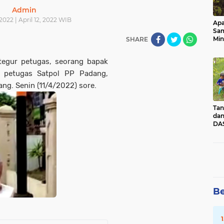
Admin
 2022 | April 12, 2022 WIB
Apa
Sa
Min
SHARE
Pen
dan
itegur petugas, seorang bapak
e petugas Satpol PP Padang,
ang. Senin (11/4/2022) sore.
Tan
dan
DAS
Kec
Pad
Sum
Be