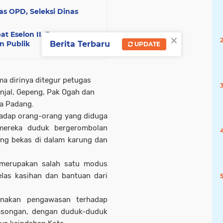
as OPD, Seleksi Dinas
at Eselon II, Dorong
×
n Publik
Berita Terbaru
UPDATE
ima dirinya ditegur petugas
jal, Gepeng, Pak Ogah dan
ta Padang.
hadap orang-orang yang diduga
 mereka duduk bergerombolan
g bekas di dalam karung dan
t merupakan salah satu modus
las kasihan dan bantuan dari
anakan pengawasan terhadap
asongan, dengan duduk-duduk