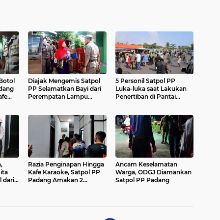
Botol
Diajak Mengemis Satpol
5 Personil Satpol PP
adang
PP Selamatkan Bayi dari
Luka-luka saat Lakukan
afe
Perempatan Lampu
Penertiban di Pantai
Merah
Padang
,
Razia Penginapan Hingga
Ancam Keselamatan
ita
Kafe Karaoke, Satpol PP
Warga, ODGJ Diamankan
 dari
Padang Amakan 2
Satpol PP Padang
Pasangan Ilegal dan
Sound System