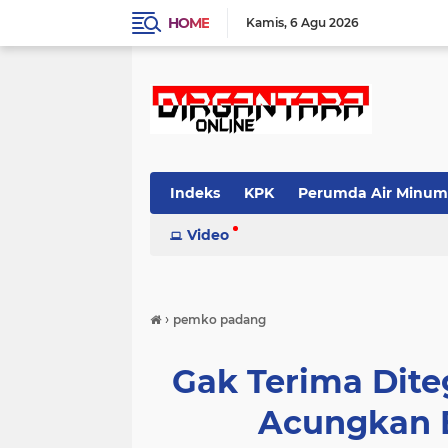
HOME
Kamis
6 Agu 2026
Indeks
KPK
Perumda Air Minum
Video
›
pemko padang
Gak Terima Dite
Acungkan B