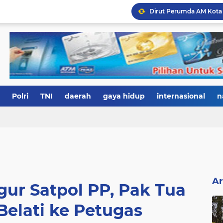
Polri
TNI
daerah
gaya hidup
internasional
n
Ar
gur Satpol PP, Pak Tua
elati ke Petugas