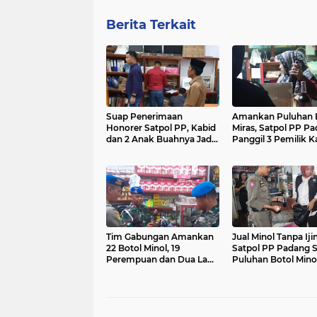
Berita Terkait
Suap Penerimaan
Amankan Puluhan 
Honorer Satpol PP, Kabid
Miras, Satpol PP P
dan 2 Anak Buahnya Jadi
Panggil 3 Pemilik K
Tersangka
Karaoke
Tim Gabungan Amankan
Jual Minol Tanpa Ijin
22 Botol Minol, 19
Satpol PP Padang S
Perempuan dan Dua Laki-
Puluhan Botol Minol
Laki
Sejumlah Warung