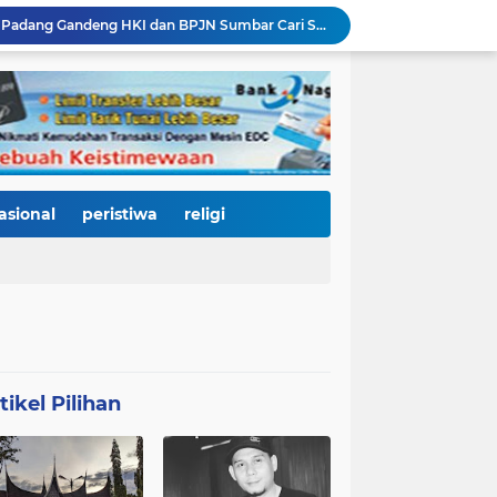
Dirut Perumda AM Kota Padang Gandeng HKI dan BPJN Sumbar Cari Solusi Kekeruhan Air Baku Sungai Paraku
Wakil Wali Kota Padang Dampingi Komisi V DPR RI Tinjau Jembatan Kalawi, Harapan Baru Percepatan Pemulihan Pascabanjir
Dua Atlet Muda SMPN 25 Padang Lolos ke O2SN Nasional, Siap Harumkan Nama Sumatera Barat
3.000 Mahasiswa Baru UNP Ikuti Police Goes To Campus, Ditlantas Polda Sumbar Tanamkan Budaya Tertib Berlalu Lintas Sejak Hari Pertama Kuliah
Open Ship Kapal Teluk Kendari Diprediksi Diserbu Pengunjung, Trans Padang Ubah Rute Koridor 2 dan 4, Tarif Seluruh Koridor Cuma Rp1
Tak Gentar Medan Ekstrem, Tim Trisula Polres Solok Selatan Sisir Sungai Bangko, Police Line Dipasang di Lokasi Dugaan Tambang Emas Ilegal
Depan SMAN 2 Payakumbuh Jadi Lokasi Penangkapan, Satresnarkoba Amankan Terduga Penyalahguna Narkotika dengan Barang Bukti 12,58 Gram Ganja
Merah Putih Berkibar, 500 Bendera Dibagikan untuk Menyalakan Semangat Kemerdekaan di Dharmasraya
asional
peristiwa
religi
Janji Bupati Annisa Mulai Terwujud, Pemkab Dharmasraya Benahi Jalan Pulau Punjung–Kampung Surau Sepanjang 5,6 Kilometer
Sambut HJK ke-357, Pemko Padang dan Kodaeral II Satukan Kekuatan Bersihkan Batang Arau, Gelar Bakti Sosial hingga Donor Darah untuk Warga
tikel Pilihan