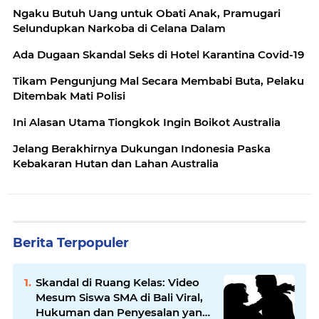
Ngaku Butuh Uang untuk Obati Anak, Pramugari
Selundupkan Narkoba di Celana Dalam
Ada Dugaan Skandal Seks di Hotel Karantina Covid-19
Tikam Pengunjung Mal Secara Membabi Buta, Pelaku
Ditembak Mati Polisi
Ini Alasan Utama Tiongkok Ingin Boikot Australia
Jelang Berakhirnya Dukungan Indonesia Paska
Kebakaran Hutan dan Lahan Australia
Berita Terpopuler
Skandal di Ruang Kelas: Video
Mesum Siswa SMA di Bali Viral,
Hukuman dan Penyesalan yang