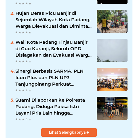
Mengikuti
Hujan Deras Picu Banjir di
Sejumlah Wilayah Kota Padang,
Warga Dievakuasi dan Diminta
Waspada Banjir Susulan
Wali Kota Padang Tinjau Banjir
di Guo Kuranji, Seluruh OPD
Disiagakan dan Evakuasi Warga
Dipercepat
Sinergi Berbasis SARMA, PLN
Icon Plus dan PLN UP3
Tanjungpinang Perkuat
Kolaborasi Strategis
Suami Dilaporkan ke Polresta
Padang, Diduga Paksa Istri
Layani Pria Lain hingga
Berulang Kali
Lihat Selengkapnya