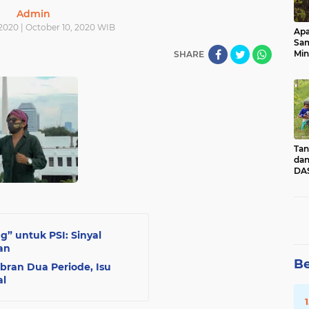
Admin
2020 | October 10, 2020 WIB
Apa
Sa
Min
SHARE
Pen
dan
Tan
dan
DAS
Kec
Pad
Sum
” untuk PSI: Sinyal
an
Be
bran Dua Periode, Isu
al