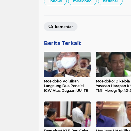
Jokowi
moeldoko
nasional
komentar
Berita Terkait
Moeldoko Polisikan
Moeldoko: Dikelola
Langsung Dua Peneliti
Yasasan Harapan Kit
ICW Atas Dugaan UU ITE
TMII Merugi Rp 40-
Miliar/Tahun
Demokrat KLB Beri Gelar
Menkum HAM: Jika