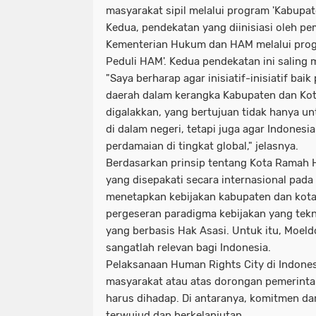
masyarakat sipil melalui program 'Kabupa
Kedua, pendekatan yang diinisiasi oleh pe
Kementerian Hukum dan HAM melalui prog
Peduli HAM'. Kedua pendekatan ini saling 
"Saya berharap agar inisiatif-inisiatif bai
daerah dalam kerangka Kabupaten dan Kot
digalakkan, yang bertujuan tidak hanya u
di dalam negeri, tetapi juga agar Indonesi
perdamaian di tingkat global," jelasnya.
Berdasarkan prinsip tentang Kota Ramah 
yang disepakati secara internasional pada 
menetapkan kebijakan kabupaten dan kota
pergeseran paradigma kebijakan yang tekn
yang berbasis Hak Asasi. Untuk itu, Moel
sangatlah relevan bagi Indonesia.
Pelaksanaan Human Rights City di Indonesi
masyarakat atau atas dorongan pemerinta
harus dihadap. Di antaranya, komitmen da
terwujud dan berkelanjutan.