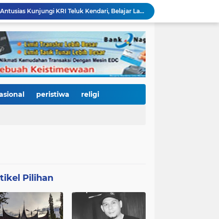
Ratusan Pelajar Padang Antusias Kunjungi KRI Teluk Kendari, Belajar Langsung Dunia Kemaritiman dan Pertahanan Negara
Ribuan Warga Padati Pantai Cimpago, Festival Pawai Telong-Telong HJK Padang ke-357 Tampilkan Semangat Budaya, Persatuan, dan Optimisme Menuju Kota Gastronomi Dunia
Ribuan Warga Padati Danau Cimpago, Festival Telong-Telong HJK Padang ke-357 Tuai Pujian dan Harapan untuk Terus Dilestarikan
Perkuat Tata Kelola Rumah Sakit Daerah, RS M. Djamil Dampingi RSUD dr. Sadikin Pariaman Wujudkan Layanan Kesehatan Berkualitas
Di Balik Gemerlap Telong-Telong, RS M. Djamil Menyalakan Cahaya Kesadaran Kesehatan untuk Warga Padang
Pascabanjir, PUPR Kota Padang Gerak Cepat Pulihkan Irigasi Pertanian di Kuranji dan Pauh, Pasokan Air Sawah Jadi Prioritas
Padang Utara Tampilkan Kearifan Lokal di Festival Telong-Telong, Tradisi Malamang dan Potensi Seafood Curi Perhatian Ribuan Pengunjung
HJK Padang ke-357 Berubah Jadi Gerakan Kemanusiaan, Pemko Hadirkan "Road to Gastronomy Charity" untuk Bantu Korban Banjir
asional
peristiwa
religi
Di Hari Jadi Kota Padang ke-357, Air Mata Wawako Maigus Nasir Tumpah Saat Menemui Lansia Sebatang Kara yang Bertahun-tahun Terbaring Sakit
HJK ke-357, Fadly Amran Tegaskan Arah Baru Kota Padang: Bangkit dari Bencana, Melaju Menjadi Kota Pendidikan, Pariwisata, dan Perdagangan Bertaraf Dunia
tikel Pilihan