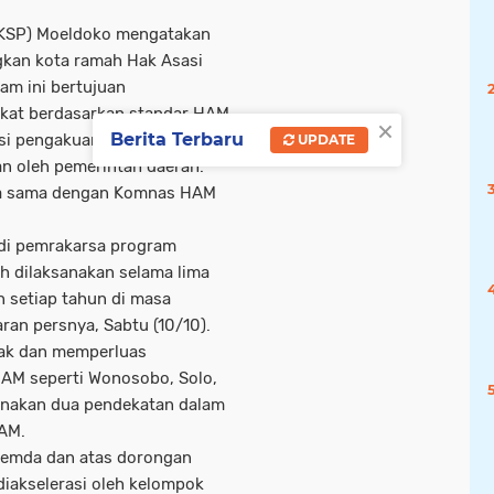
 (KSP) Moeldoko mengatakan
gkan kota ramah Hak Asasi
m ini bertujuan
kat berdasarkan standar HAM.
×
Berita Terbaru
isasi pengakuan, penghormatan
UPDATE
 oleh pemerintah daerah.
ja sama dengan Komnas HAM
di pemrakarsa program
 dilaksanakan selama lima
n setiap tahun di masa
ran persnya, Sabtu (10/10).
yak dan memperluas
AM seperti Wonosobo, Solo,
unakan dua pendekatan dalam
AM.
 pemda dan atas dorongan
diakselerasi oleh kelompok