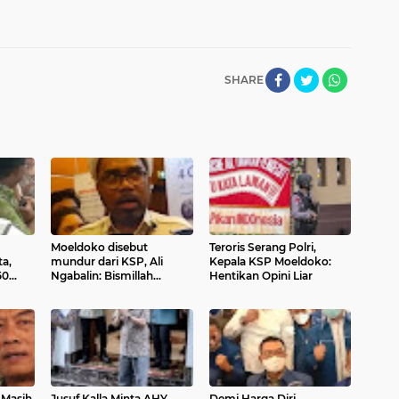
SHARE
Moeldoko disebut
Teroris Serang Polri,
a,
mundur dari KSP, Ali
Kepala KSP Moeldoko:
50
Ngabalin: Bismillah
Hentikan Opini Liar
doakan Pak Moel ya
 Masih
Jusuf Kalla Minta AHY
Demi Harga Diri,