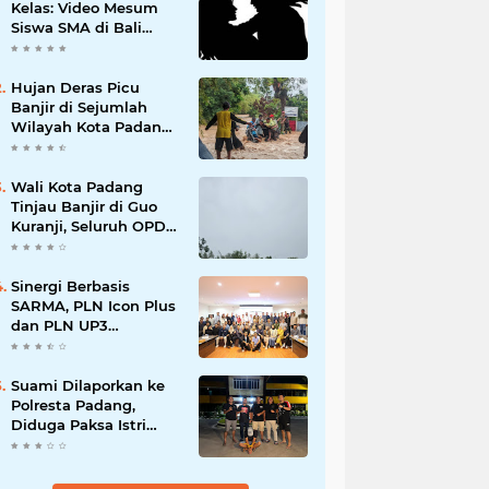
Kelas: Video Mesum
Siswa SMA di Bali
Viral, Hukuman dan
Penyesalan yang
Mengikuti
Hujan Deras Picu
Banjir di Sejumlah
Wilayah Kota Padang,
Warga Dievakuasi dan
Diminta Waspada
Banjir Susulan
Wali Kota Padang
Tinjau Banjir di Guo
Kuranji, Seluruh OPD
Disiagakan dan
Evakuasi Warga
Dipercepat
Sinergi Berbasis
SARMA, PLN Icon Plus
dan PLN UP3
Tanjungpinang
Perkuat Kolaborasi
Strategis
Suami Dilaporkan ke
Polresta Padang,
Diduga Paksa Istri
Layani Pria Lain
hingga Berulang Kali