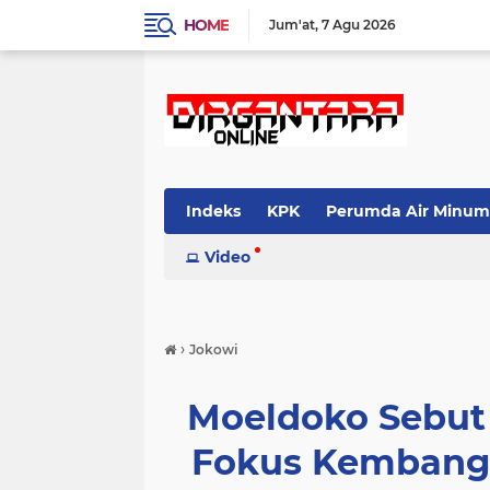
HOME
Jum'at
7 Agu 2026
Indeks
KPK
Perumda Air Minum
Video
›
Jokowi
Moeldoko Sebut
Fokus Kembang