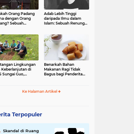
kah Orang Padang
Adab Lebih Tinggi
ma dengan Orang
daripada Ilmu dalam
ang? Sebuah
Islam: Sebuah Renungan
jelajahan Budaya
Mendalam
 Identitas
tangan Lingkungan
Benarkah Bahan
 Keberlanjutan di
Makanan Ragi Tidak
 Sungai Guo,
Bagus bagi Penderita
amatan Kuranji Kota
Asam Lambung?
ang, Propinsi
atera Barat
Ke Halaman Artikel
rita Terpopuler
Skandal di Ruang