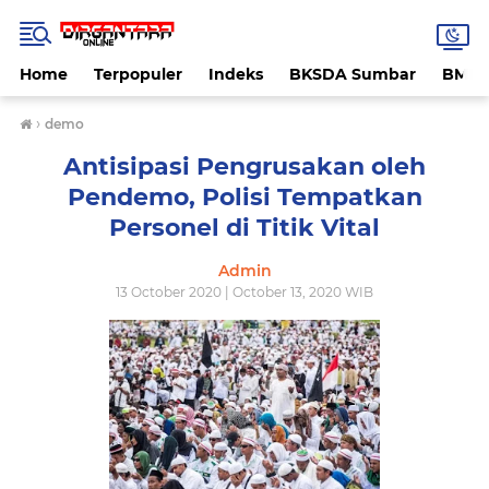
Home
Terpopuler
Indeks
BKSDA Sumbar
BMK
›
demo
Antisipasi Pengrusakan oleh
Pendemo, Polisi Tempatkan
Personel di Titik Vital
Admin
13 October 2020 | October 13, 2020 WIB