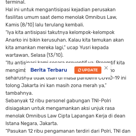
terminal.
Hal ini untuk mengantisipasi kejadian perusakan
fasilitas umum saat demo menolak Omnibus Law,
Kamis (8/10) lalu terulang kembali.
“Iya kita antisipasi takutnya kelompok-kelompok
Anarko ini bikin kerusuhan. Kalau kita temukan akan
kita amankan mereka lagi,” ucap Yusri kepada
wartawan, Selasa (13/10).
“Itu antisipasi kami secara preventif ya. Preemtif kita
×
Berita Terbaru
mengimbau semua masyarakat yang mau demo
UPDATE
seharusnya tidak usah di masa pandemi COVID-19 ini
tolong Jakarta ini kan masih zona merah ya,”
tambahnya.
Sebanyak 12 ribu personel gabungan TNI-Polri
disiagakan untuk mengamankan aksi unjuk rasa
menolak Omnibus Law Cipta Lapangan Kerja di dean
Istana Negara, Jakarta.
“Pasukan 12 ribu pengamanan terdiri dari Polri, TNI dan