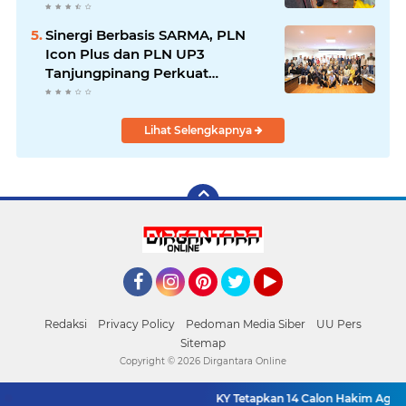
Desak Percepatan Proyek
Pengendalian Bencana
Sinergi Berbasis SARMA, PLN
Icon Plus dan PLN UP3
Tanjungpinang Perkuat
Kolaborasi Strategis
Lihat Selengkapnya
Facebook
Instagram
Pinterest
Twitter
YouTube
Redaksi
Privacy Policy
Pedoman Media Siber
UU Pers
Sitemap
Copyright ©
2026 Dirgantara Online
KY Tetapkan 14 Calon Hakim Agung 