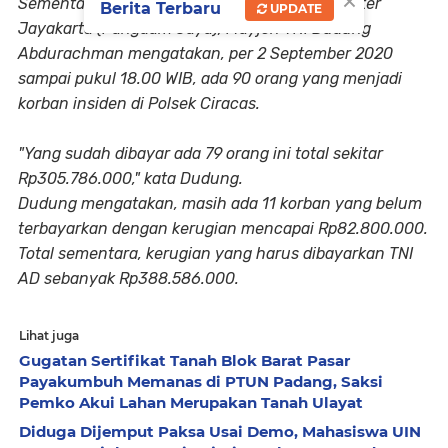
×
Sementara itu, Panglima Komando Daerah Militer
Berita Terbaru
UPDATE
Jayakarta (Pangdam Jaya), Mayjen TNI Dudung
Abdurachman mengatakan, per 2 September 2020
sampai pukul 18.00 WIB, ada 90 orang yang menjadi
korban insiden di Polsek Ciracas.
"Yang sudah dibayar ada 79 orang ini total sekitar
Rp305.786.000," kata Dudung.
Dudung mengatakan, masih ada 11 korban yang belum
terbayarkan dengan kerugian mencapai Rp82.800.000.
Total sementara, kerugian yang harus dibayarkan TNI
AD sebanyak Rp388.586.000.
Lihat juga
Gugatan Sertifikat Tanah Blok Barat Pasar
Payakumbuh Memanas di PTUN Padang, Saksi
Pemko Akui Lahan Merupakan Tanah Ulayat
Diduga Dijemput Paksa Usai Demo, Mahasiswa UIN