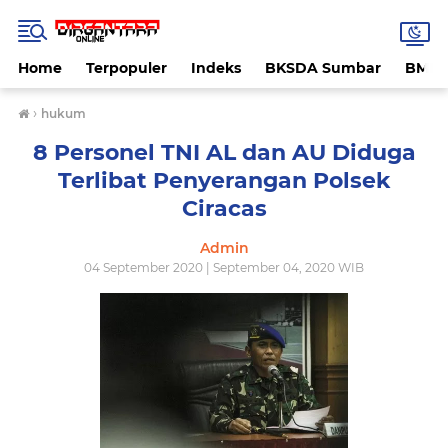
Home
Terpopuler
Indeks
BKSDA Sumbar
BMK
›
hukum
8 Personel TNI AL dan AU Diduga
Terlibat Penyerangan Polsek
Ciracas
Admin
04 September 2020 | September 04, 2020 WIB