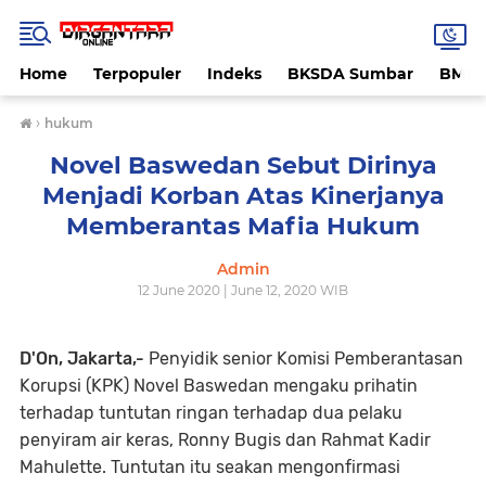
Home
Terpopuler
Indeks
BKSDA Sumbar
BMK
›
hukum
Novel Baswedan Sebut Dirinya
Menjadi Korban Atas Kinerjanya
Memberantas Mafia Hukum
Admin
12 June 2020 | June 12, 2020 WIB
D'On, Jakarta,-
Penyidik senior Komisi Pemberantasan
Korupsi (KPK) Novel Baswedan mengaku prihatin
terhadap tuntutan ringan terhadap dua pelaku
penyiram air keras, Ronny Bugis dan Rahmat Kadir
Mahulette. Tuntutan itu seakan mengonfirmasi