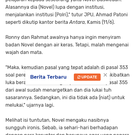
Alasannya dia (Novel) lupa dengan institusi,
menjalankan institusi (Polri)," tutur JPU, Ahmad Patoni
seperti dikutip kantor berita
Antara
, Kamis (11/6).
Ronny dan Rahmat awalnya hanya ingin menyiram
badan Novel dengan air keras. Tetapi, malah mengenai
wajah dan mata.
"Maka, kemudian pasal yang tepat adalah di pasal 353
×
soal perencanaan, penganiayaan yang mengakibatkan
Berita Terbaru
UPDATE
luka berat. Berbeda dengan pasa 355, kalau pasal 355
dari awal sudah menargetkan dan dia lukai tuh
sasarannya. Sedangkan, ini dia tidak ada (niat) untuk
melukai," ujarnya lagi.
Melihat isi tuntutan, Novel mengaku nasibnya
sungguh ironis. Sebab, ia sehari-hari berhadapan