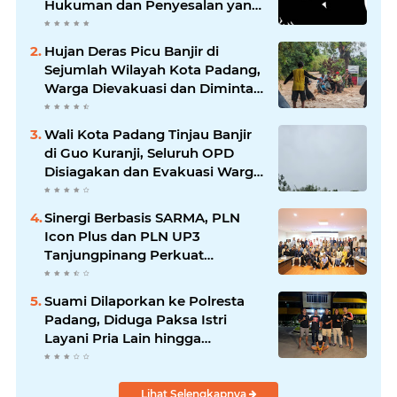
Hukuman dan Penyesalan yang
Mengikuti
Hujan Deras Picu Banjir di
Sejumlah Wilayah Kota Padang,
Warga Dievakuasi dan Diminta
Waspada Banjir Susulan
Wali Kota Padang Tinjau Banjir
di Guo Kuranji, Seluruh OPD
Disiagakan dan Evakuasi Warga
Dipercepat
Sinergi Berbasis SARMA, PLN
Icon Plus dan PLN UP3
Tanjungpinang Perkuat
Kolaborasi Strategis
Suami Dilaporkan ke Polresta
Padang, Diduga Paksa Istri
Layani Pria Lain hingga
Berulang Kali
Lihat Selengkapnya