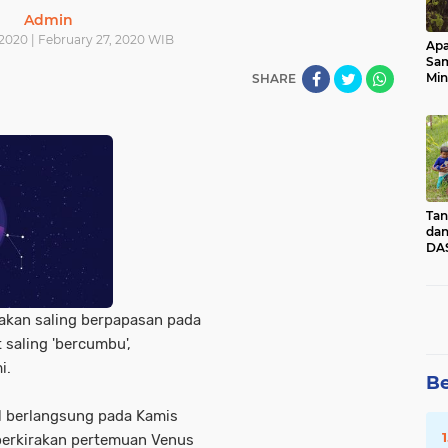
Admin
2020 | February 27, 2020 WIB
Apa
Sa
Min
SHARE
Pen
dan
Tan
dan
DAS
Kec
Pad
Sum
akan saling berpapasan pada
t saling 'bercumbu',
i.
Be
l berlangsung pada Kamis
erkirakan pertemuan Venus