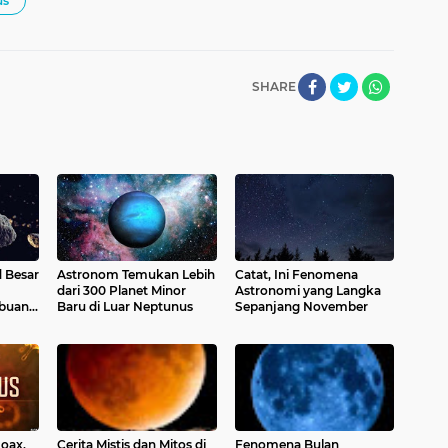
us
SHARE
d Besar
Astronom Temukan Lebih
Catat, Ini Fenomena
dari 300 Planet Minor
Astronomi yang Langka
ibuan
Baru di Luar Neptunus
Sepanjang November
oax,
Cerita Mistis dan Mitos di
Fenomena Bulan