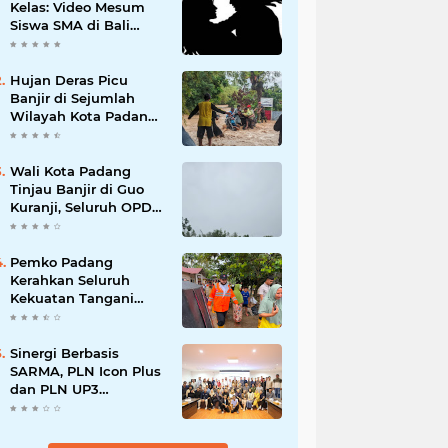
Kelas: Video Mesum
Siswa SMA di Bali
Viral, Hukuman dan
Penyesalan yang
Mengikuti
Hujan Deras Picu
Banjir di Sejumlah
Wilayah Kota Padang,
Warga Dievakuasi dan
Diminta Waspada
Banjir Susulan
Wali Kota Padang
Tinjau Banjir di Guo
Kuranji, Seluruh OPD
Disiagakan dan
Evakuasi Warga
Dipercepat
Pemko Padang
Kerahkan Seluruh
Kekuatan Tangani
Dampak Banjir, Fadly
Amran Desak
Percepatan Proyek
Sinergi Berbasis
Pengendalian
SARMA, PLN Icon Plus
Bencana
dan PLN UP3
Tanjungpinang
Perkuat Kolaborasi
Strategis