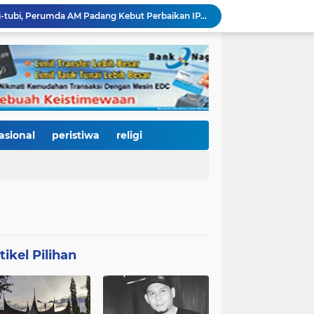
Bencana Datang Bertubi-tubi, Perumda AM Padang Kebut Perbaikan IPA Gunung Pangilun, Ditarget Tuntas Akhir Agustus
Mata Jeli HJK 357: Warga Padang Diajak Jadi Pengawas Kebersihan, Kemeriahan HJK Harus Tetap Rancak dan Bersih
Padang Gastronomy Market Hari Kedua: Surga Kuliner Tradisional di Kota Tua, UMKM Lokal Banjir Apresiasi
Gowes Siti Nurbaya Jadi Magnet Pesepeda Luar Daerah, HJK ke-357 Padang Makin Meriah
Tanam Pohon di Tepian Batang Arau, Padang dan Hildesheim Teguhkan Persahabatan Menuju Kota Global
Pasca Banjir, PUPR Padang Bergerak Cepat: Tanggul Lapau Munggu Diperbaiki, Sungkai dan SMPN 41 Dibersihkan
3.000 Pesepeda Kepung Kota Padang, Gowes Siti Nurbaya Adventure-X Jadi Pesta Olahraga dan Promosi Wisata
66 Kepala Dapur MBG Diproses Pecat! Ada Terlibat Judi Online hingga Kasus Keracunan Berulang
asional
peristiwa
religi
Dugaan Kekerasan PJU Polda Sumbar terhadap Sopir Disorot, Miko Kamal: Jangan Ada Kekebalan Hukum bagi Aparat
KY Tetapkan 14 Calon Hakim Agung dan Hakim Ad Hoc MA, Nama Dr. Dhifla Wiyani dari Sumbar Masuk Dalam Daftar Kamar Pidana
tikel Pilihan