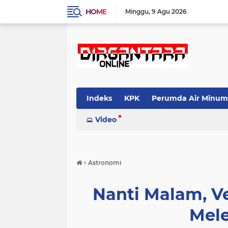
HOME
Minggu
9 Agu 2026
Indeks
KPK
Perumda Air Minum
Video
›
Astronomi
Nanti Malam, V
Mel