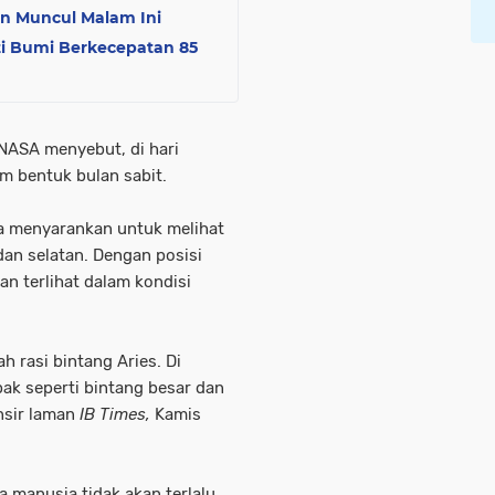
 Muncul Malam Ini
ti Bumi Berkecepatan 85
 NASA menyebut, di hari
m bentuk bulan sabit.
a menyarankan untuk melihat
dan selatan. Dengan posisi
n terlihat dalam kondisi
h rasi bintang Aries. Di
ak seperti bintang besar dan
ansir laman
IB Times,
Kamis
 manusia tidak akan terlalu