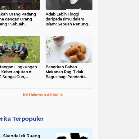
kah Orang Padang
Adab Lebih Tinggi
ma dengan Orang
daripada Ilmu dalam
ang? Sebuah
Islam: Sebuah Renungan
jelajahan Budaya
Mendalam
 Identitas
tangan Lingkungan
Benarkah Bahan
 Keberlanjutan di
Makanan Ragi Tidak
 Sungai Guo,
Bagus bagi Penderita
amatan Kuranji Kota
Asam Lambung?
ang, Propinsi
atera Barat
Ke Halaman Artikel
rita Terpopuler
Skandal di Ruang