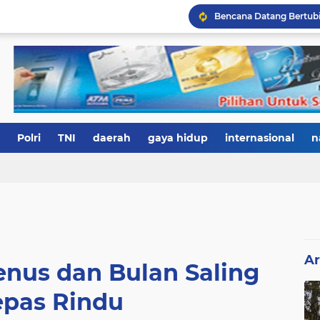
Polri
TNI
daerah
gaya hidup
internasional
n
Ar
enus dan Bulan Saling
epas Rindu