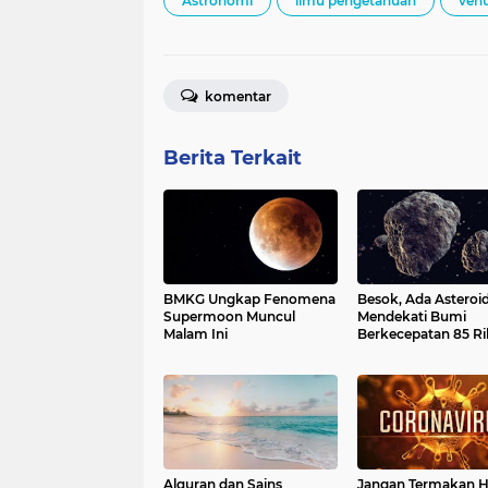
Astronomi
ilmu pengetahuan
ven
komentar
Berita Terkait
BMKG Ungkap Fenomena
Besok, Ada Asteroi
Supermoon Muncul
Mendekati Bumi
Malam Ini
Berkecepatan 85 R
KM/Jam
Alquran dan Sains
Jangan Termakan H