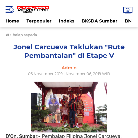
Home
Terpopuler
Indeks
BKSDA Sumbar
BMK
›
balap sepeda
Jonel Carcueva Taklukan "Rute
Pembantaian" di Etape V
Admin
06 November 2019 | November 06, 2019 WIB
D'On, Sumbar,-
Pembalap Filipina Jonel Carcueva,