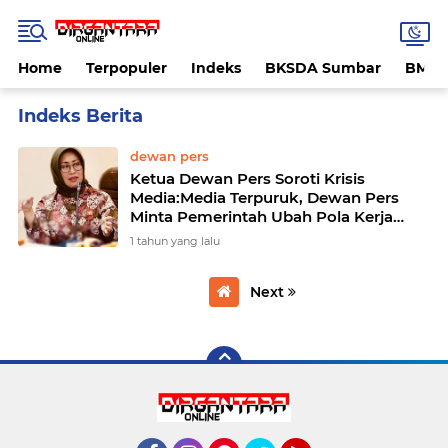
Home
Terpopuler
Indeks
BKSDA Sumbar
BMK
Home
Currently Browsing: perusahaan media
dewan pers
Ketua Dewan Pers Soroti Krisis
Media:Media Terpuruk, Dewan Pers
Minta Pemerintah Ubah Pola Kerja
Sama
1 tahun yang lalu
Next