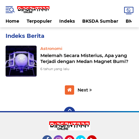
Home
Terpopuler
Indeks
BKSDA Sumbar
BMK
Home
Currently Browsing: matahari
Astronomi
Melemah Secara Misterius, Apa yang
Terjadi dengan Medan Magnet Bumi?
6 tahun yang lalu
Next