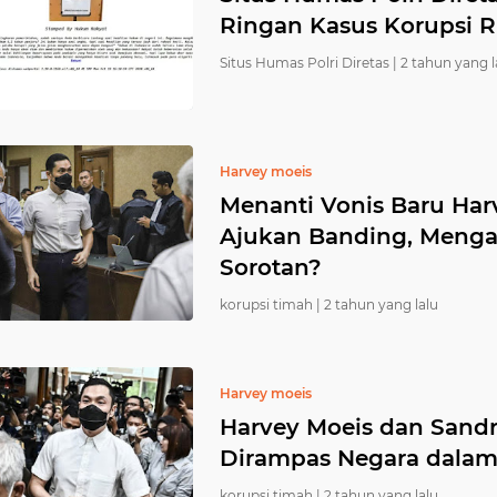
Ringan Kasus Korupsi R
Situs Humas Polri Diretas |
2 tahun yang l
Harvey moeis
Menanti Vonis Baru Har
Ajukan Banding, Menga
Sorotan?
korupsi timah |
2 tahun yang lalu
Harvey moeis
Harvey Moeis dan Sand
Dirampas Negara dalam
korupsi timah |
2 tahun yang lalu