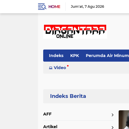
HOME
Jum'at
7 Agu 2026
Indeks
KPK
Perumda Air Minum
Video
Home
Currently Browsing: korupsi timah
AFF
Artikel