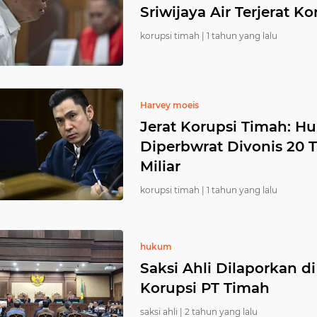
Sriwijaya Air Terjerat K
korupsi timah |
1 tahun yang lalu
Harvey moeis
Jerat Korupsi Timah: 
Diperbwrat Divonis 20 
Miliar
korupsi timah |
1 tahun yang lalu
hukum
Saksi Ahli Dilaporkan 
Korupsi PT Timah
saksi ahli |
2 tahun yang lalu