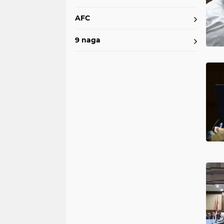
AFC
9 naga