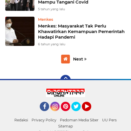
Mampu Tangani Covid
5 tahun yang lalu
Menkes
Menkes: Masyarakat Tak Perlu
Khawatirkan Kemampuan Pemerintah
Hadapi Pandemi
6 tahun yang lalu
Next
Facebook
Instagram
Pinterest
Twitter
YouTube
Redaksi
Privacy Policy
Pedoman Media Siber
UU Pers
Sitemap