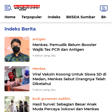
Home
Terpopuler
Indeks
BKSDA Sumbar
BMK
Home
Currently Browsing: Menkes
antigen
Menkes: Pemudik Belum Booster
Wajib Tes PCR dan Antigen
4 tahun yang lalu
Menkes
Viral Vaksin Kosong Untuk Siswa SD di
Medan, Menkes Sebut Orangnya Telah
Diketahui
5 tahun yang lalu
budi gunawan sadikin
Hasil Survei: Sebagian Besar Anak
Muda Percaya Jokowi dan Menkes