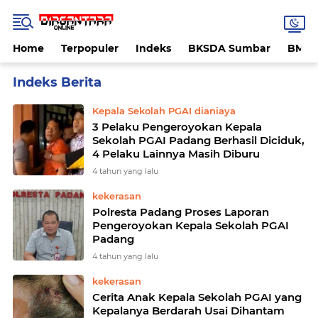
Home
Terpopuler
Indeks
BKSDA Sumbar
BMK
Home
Currently Browsing: Kepala Sekolah PGAI dianiaya
Kepala Sekolah PGAI dianiaya
3 Pelaku Pengeroyokan Kepala
Sekolah PGAI Padang Berhasil Diciduk,
4 Pelaku Lainnya Masih Diburu
4 tahun yang lalu
kekerasan
Polresta Padang Proses Laporan
Pengeroyokan Kepala Sekolah PGAI
Padang
4 tahun yang lalu
kekerasan
Cerita Anak Kepala Sekolah PGAI yang
Kepalanya Berdarah Usai Dihantam