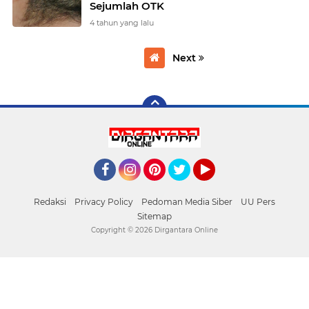
Sejumlah OTK
4 tahun yang lalu
Next
Facebook
Instagram
Pinterest
Twitter
YouTube
Redaksi
Privacy Policy
Pedoman Media Siber
UU Pers
Sitemap
Copyright ©
2026 Dirgantara Online