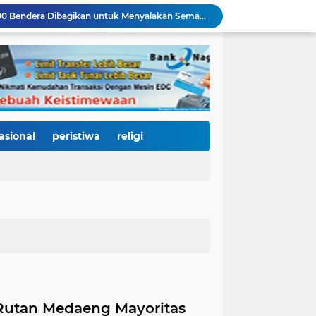
Janji Bupati Annisa Mulai Terwujud, Pemkab Dharmasraya Benahi Jalan Pulau Punjung–Kampung Surau Sepanjang 5,6 Kilometer
Sambut HJK ke-357, Pemko Padang dan Kodaeral II Satukan Kekuatan Bersihkan Batang Arau, Gelar Bakti Sosial hingga Donor Darah untuk Warga
Dirut Perumda AM Kota Padang Gandeng HKI dan BPJN Sumbar Cari Solusi Kekeruhan Air Baku Sungai Paraku
Wakil Wali Kota Padang Dampingi Komisi V DPR RI Tinjau Jembatan Kalawi, Harapan Baru Percepatan Pemulihan Pascabanjir
Dua Atlet Muda SMPN 25 Padang Lolos ke O2SN Nasional, Siap Harumkan Nama Sumatera Barat
3.000 Mahasiswa Baru UNP Ikuti Police Goes To Campus, Ditlantas Polda Sumbar Tanamkan Budaya Tertib Berlalu Lintas Sejak Hari Pertama Kuliah
Open Ship Kapal Teluk Kendari Diprediksi Diserbu Pengunjung, Trans Padang Ubah Rute Koridor 2 dan 4, Tarif Seluruh Koridor Cuma Rp1
Tak Gentar Medan Ekstrem, Tim Trisula Polres Solok Selatan Sisir Sungai Bangko, Police Line Dipasang di Lokasi Dugaan Tambang Emas Ilegal
asional
peristiwa
religi
Depan SMAN 2 Payakumbuh Jadi Lokasi Penangkapan, Satresnarkoba Amankan Terduga Penyalahguna Narkotika dengan Barang Bukti 12,58 Gram Ganja
Merah Putih Berkibar, 500 Bendera Dibagikan untuk Menyalakan Semangat Kemerdekaan di Dharmasraya
 Rutan Medaeng Mayoritas