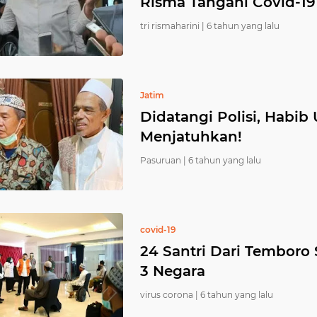
Risma Tangani Covid-19
tri rismaharini |
6 tahun yang lalu
Jatim
Didatangi Polisi, Habib
Menjatuhkan!
Pasuruan |
6 tahun yang lalu
covid-19
24 Santri Dari Temboro
3 Negara
virus corona |
6 tahun yang lalu