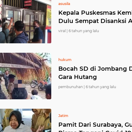
asusila
Kepala Puskesmas Kemba
Dulu Sempat Disanksi A
viral |
6 tahun yang lalu
hukum
Bocah SD di Jombang D
Gara Hutang
pembunuhan |
6 tahun yang lalu
Jatim
Pamit Dari Surabaya, Gu