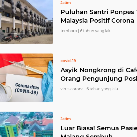
Jatim
Puluhan Santri Ponpes
Malaysia Positif Corona
temboro |
6 tahun yang lalu
covid-19
Asyik Nongkrong di Cafe
Orang Pengunjung Posit
virus corona |
6 tahun yang lalu
Jatim
Luar Biasa! Semua Pasie
Malang Sembuh