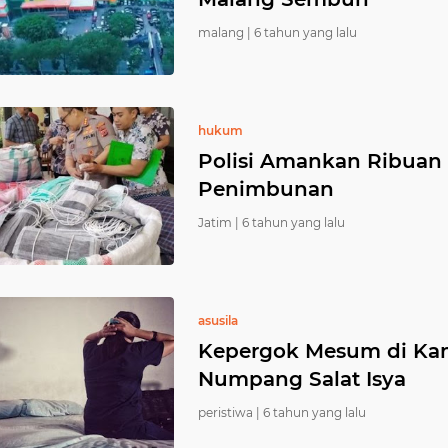
malang |
6 tahun yang lalu
hukum
Polisi Amankan Ribuan 
Penimbunan
Jatim |
6 tahun yang lalu
asusila
Kepergok Mesum di Kama
Numpang Salat Isya
peristiwa |
6 tahun yang lalu