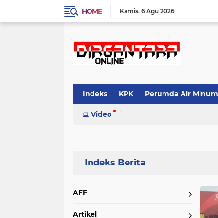
HOME
Kamis
6 Agu 2026
Indeks
KPK
Perumda Air Minum
Video
Home
Currently Browsing: Jatim
AFF
Artikel