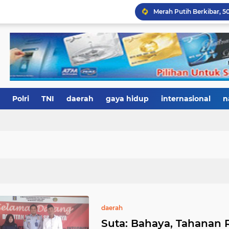
Polri
TNI
daerah
gaya hidup
internasional
n
daerah
Suta: Bahaya, Tahanan