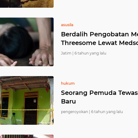
asusila
Berdalih Pengobatan Mer
Threesome Lewat Meds
Jatim |
6 tahun yang lalu
hukum
Seorang Pemuda Tewas 
Baru
pengeroyokan |
6 tahun yang lalu