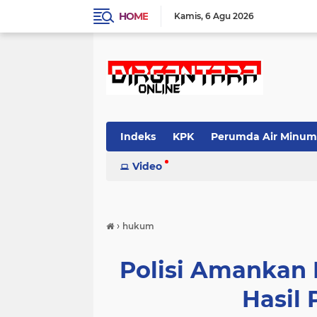
HOME
Kamis
6 Agu 2026
Indeks
KPK
Perumda Air Minum
Video
›
hukum
Polisi Amankan
Hasil