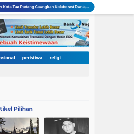
2.334 Peserta Padati Auditorium UNP, Fadly Amran Ajak Dunia Pendidikan Bersatu Wujudkan 'Padang Juara' Berdaya Saing Global
3.000 Mahasiswa Baru UNP Ikuti Police Goes To Campus, Ditlantas Polda Sumbar Tanamkan Budaya Tertib Berlalu Lintas Sejak Hari Pertama Kuliah
Open Ship Kapal Teluk Kendari Diprediksi Diserbu Pengunjung, Trans Padang Ubah Rute Koridor 2 dan 4, Tarif Seluruh Koridor Cuma Rp1
Tak Gentar Medan Ekstrem, Tim Trisula Polres Solok Selatan Sisir Sungai Bangko, Police Line Dipasang di Lokasi Dugaan Tambang Emas Ilegal
Depan SMAN 2 Payakumbuh Jadi Lokasi Penangkapan, Satresnarkoba Amankan Terduga Penyalahguna Narkotika dengan Barang Bukti 12,58 Gram Ganja
Merah Putih Berkibar, 500 Bendera Dibagikan untuk Menyalakan Semangat Kemerdekaan di Dharmasraya
Janji Bupati Annisa Mulai Terwujud, Pemkab Dharmasraya Benahi Jalan Pulau Punjung–Kampung Surau Sepanjang 5,6 Kilometer
HJK Padang ke-357 Jadi Titik Balik Pendidikan, Pemko Padang Gandeng Universiti Kuala Lumpur Buka Jalan Beasiswa dan Kampus Internasional
asional
peristiwa
religi
KRI Teluk Kendari-518 Bersandar di Teluk Bayur, Hadiah Istimewa HJK Padang ke-357: Warga Diajak Naik Kapal Perang Gratis
International Symposium Kota Tua Padang Gaungkan Kolaborasi Dunia, Fadly Amran Ajak Selamatkan Batang Arau dan Wujudkan Pariwisata Berkelanjutan
tikel Pilihan