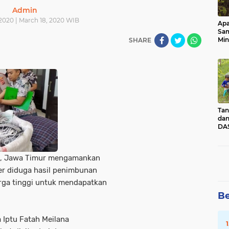
Admin
2020 | March 18, 2020 WIB
Apa
Sa
Min
SHARE
Pen
dan
Tan
dan
DAS
Kec
Pad
Sum
a, Jawa Timur mengamankan
ker diduga hasil penimbunan
arga tinggi untuk mendapatkan
Be
 Iptu Fatah Meilana