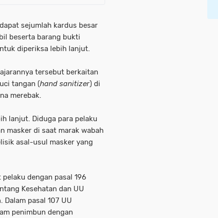
erdapat sejumlah kardus besar
bil beserta barang bukti
uk diperiksa lebih lanjut.
jajarannya tersebut berkaitan
uci tangan (
hand sanitizer
) di
ona merebak.
ih lanjut. Diduga para pelaku
n masker di saat marak wabah
lisik asal-usul masker yang
at pelaku dengan pasal 196
ntang Kesehatan dan UU
. Dalam pasal 107 UU
cam penimbun dengan