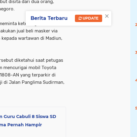
t disita dari dua orang,
negoro.
×
Berita Terbaru
UPDATE
meminta keterangan dari dua
akukan jual beli masker via
na kepada wartawan di Madiun,
sebut diketahui saat petugas
m mencurigai mobil Toyota
1808-AN yang terparkir di
ji di Jalan Panglima Sudirman,
 Guru Cabuli 8 Siswa SD
sma Pernah Hampir