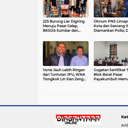
225 Burung Liar Digiring
Oknum PNS Limap
Menuju Pasar Gelap,
Kota dan Seorang 
BKSDA Sumbar dan
Diamankan Polisi, 
Polres Agam Gagalkan
Terlibat Pemalsuan
Dugaan Penyelundupan
Dokumen Tanah Ul
Lintas Provinsi
Masyarakat Adat
Vonis Jauh Lebih Ringan
Gugatan Sertifikat 
dari Tuntutan JPU, WNA
Blok Barat Pasar
Tiongkok Lin Xian Zeng
Payakumbuh Mema
Divonis 1 Tahun 6 Bulan di
PTUN Padang, Saks
PN Saumlaki, Ricky
Pemko Akui Lahan
Hadiputra: Putusan
Merupakan Tanah U
Sesuai Fakta Persidangan
Kat
Arti