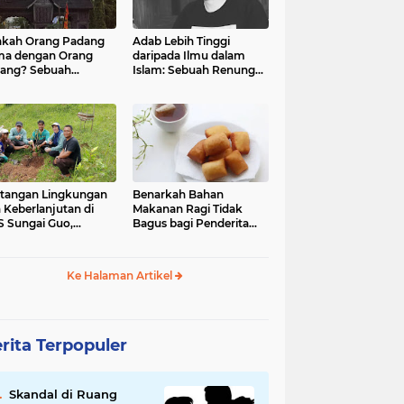
kah Orang Padang
Adab Lebih Tinggi
ma dengan Orang
daripada Ilmu dalam
ang? Sebuah
Islam: Sebuah Renungan
jelajahan Budaya
Mendalam
 Identitas
tangan Lingkungan
Benarkah Bahan
 Keberlanjutan di
Makanan Ragi Tidak
 Sungai Guo,
Bagus bagi Penderita
amatan Kuranji Kota
Asam Lambung?
ang, Propinsi
atera Barat
Ke Halaman Artikel
rita Terpopuler
Skandal di Ruang