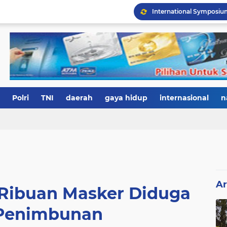
Polri
TNI
daerah
gaya hidup
internasional
n
Ar
 Ribuan Masker Diduga
 Penimbunan