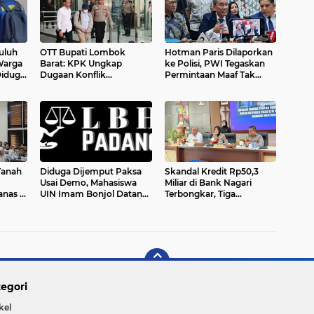
uluh
OTT Bupati Lombok
Hotman Paris Dilaporkan
Warga
Barat: KPK Ungkap
ke Polisi, PWI Tegaskan
Diduga
Dugaan Konflik
Permintaan Maaf Tak
Kepentingan Pengadaan,
Hapus Dugaan
ayat
Suap Proyek hingga
Penghinaan Profesi
Gratifikasi
Wartawan
Tanah
Diduga Dijemput Paksa
Skandal Kredit Rp50,3
Usai Demo, Mahasiswa
Miliar di Bank Nagari
nas di
UIN Imam Bonjol Datangi
Terbongkar, Tiga
i
Kejati Sumbar: LBH
Tersangka Ditahan:
Padang Soroti Ancaman
Modus Rekayasa Debitur
layat
terhadap Kebebasan Sipil
hingga Pemalsuan Tanda
Tangan
egori
kel