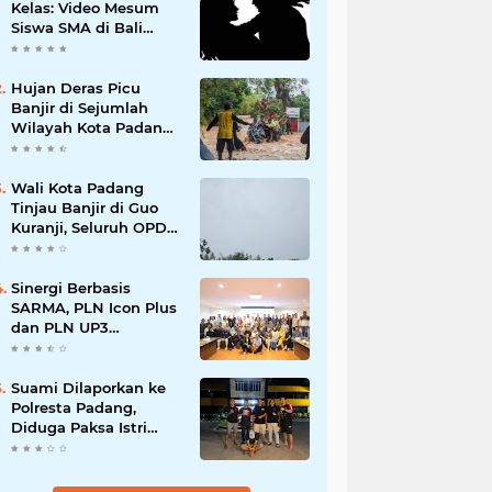
Kelas: Video Mesum
Siswa SMA di Bali
Viral, Hukuman dan
Penyesalan yang
Mengikuti
Hujan Deras Picu
Banjir di Sejumlah
Wilayah Kota Padang,
Warga Dievakuasi dan
Diminta Waspada
Banjir Susulan
Wali Kota Padang
Tinjau Banjir di Guo
Kuranji, Seluruh OPD
Disiagakan dan
Evakuasi Warga
Dipercepat
Sinergi Berbasis
SARMA, PLN Icon Plus
dan PLN UP3
Tanjungpinang
Perkuat Kolaborasi
Strategis
Suami Dilaporkan ke
Polresta Padang,
Diduga Paksa Istri
Layani Pria Lain
hingga Berulang Kali