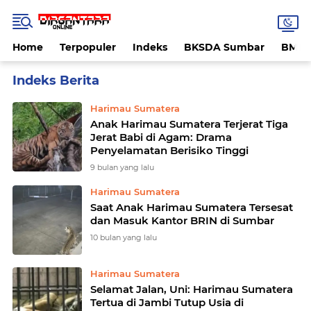
Home
Terpopuler
Indeks
BKSDA Sumbar
BMK
Home
Currently Browsing: Harimau Sumatera
Harimau Sumatera
Anak Harimau Sumatera Terjerat Tiga
Jerat Babi di Agam: Drama
Penyelamatan Berisiko Tinggi
9 bulan yang lalu
Harimau Sumatera
Saat Anak Harimau Sumatera Tersesat
dan Masuk Kantor BRIN di Sumbar
10 bulan yang lalu
Harimau Sumatera
Selamat Jalan, Uni: Harimau Sumatera
Tertua di Jambi Tutup Usia di