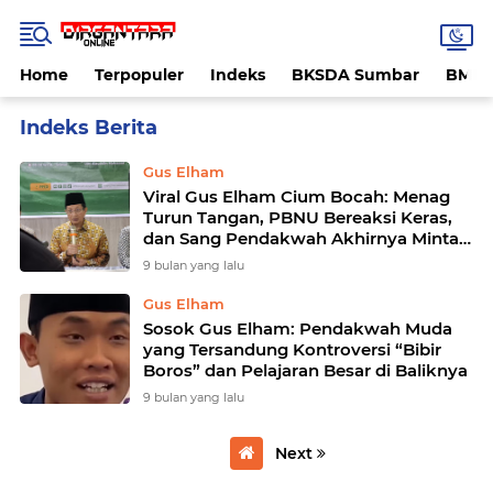
Home
Terpopuler
Indeks
BKSDA Sumbar
BMK
Home
Currently Browsing: Gus Elham
Gus Elham
Viral Gus Elham Cium Bocah: Menag
Turun Tangan, PBNU Bereaksi Keras,
dan Sang Pendakwah Akhirnya Minta
Maaf
9 bulan yang lalu
Gus Elham
Sosok Gus Elham: Pendakwah Muda
yang Tersandung Kontroversi “Bibir
Boros” dan Pelajaran Besar di Baliknya
9 bulan yang lalu
Next