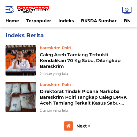
Home
Terpopuler
Indeks
BKSDA Sumbar
BMK
Home
Currently Browsing: DPRK Aceh Tamiang
bareskrim Polri
Caleg Aceh Tamiang Terbukti
Kendalikan 70 Kg Sabu, Ditangkap
Bareskrim
2 tahun yang lalu
bareskrim Polri
Direktorat Tindak Pidana Narkoba
Bareskrim Polri Tangkap Caleg DPRK
Aceh Tamiang Terkait Kasus Sabu-
Sabu 70 kg
2 tahun yang lalu
Next