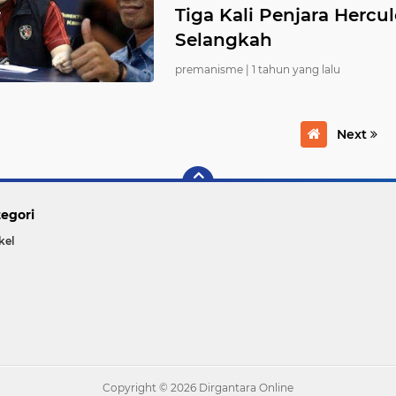
Tiga Kali Penjara Herc
Selangkah
premanisme |
1 tahun yang lalu
Next
egori
kel
Copyright ©
2026 Dirgantara Online