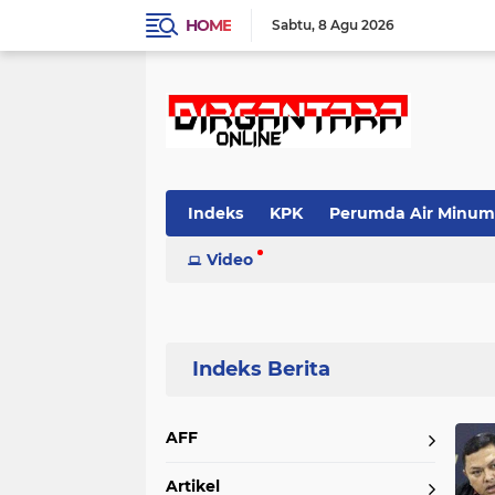
HOME
Sabtu
8 Agu 2026
Indeks
KPK
Perumda Air Minum
Video
Home
Currently Browsing: Brigjen Pol Hengki Haryadi
AFF
Artikel