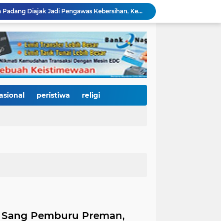
Mata Jeli HJK 357: Warga Padang Diajak Jadi Pengawas Kebersihan, Kemeriahan HJK Harus Tetap Rancak dan Bersih
Padang Gastronomy Market Hari Kedua: Surga Kuliner Tradisional di Kota Tua, UMKM Lokal Banjir Apresiasi
Gowes Siti Nurbaya Jadi Magnet Pesepeda Luar Daerah, HJK ke-357 Padang Makin Meriah
Tanam Pohon di Tepian Batang Arau, Padang dan Hildesheim Teguhkan Persahabatan Menuju Kota Global
Pasca Banjir, PUPR Padang Bergerak Cepat: Tanggul Lapau Munggu Diperbaiki, Sungkai dan SMPN 41 Dibersihkan
3.000 Pesepeda Kepung Kota Padang, Gowes Siti Nurbaya Adventure-X Jadi Pesta Olahraga dan Promosi Wisata
66 Kepala Dapur MBG Diproses Pecat! Ada Terlibat Judi Online hingga Kasus Keracunan Berulang
Dugaan Kekerasan PJU Polda Sumbar terhadap Sopir Disorot, Miko Kamal: Jangan Ada Kekebalan Hukum bagi Aparat
asional
peristiwa
religi
Di Hari Jadi Kota Padang ke-357, Air Mata Wawako Maigus Nasir Tumpah Saat Menemui Lansia Sebatang Kara yang Bertahun-tahun Terbaring Sakit
Bencana Datang Bertubi-tubi, Perumda AM Padang Kebut Perbaikan IPA Gunung Pangilun, Ditarget Tuntas Akhir Agustus
i: Sang Pemburu Preman,