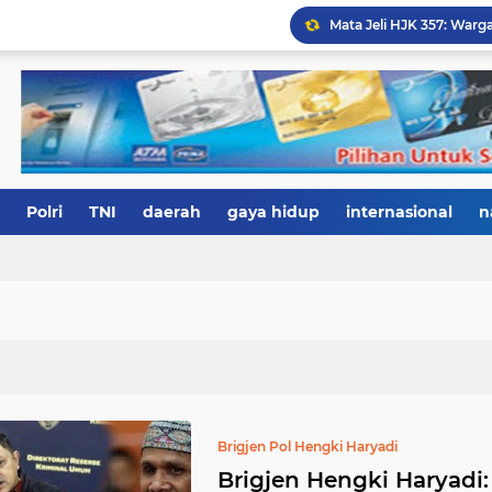
Polri
TNI
daerah
gaya hidup
internasional
n
Brigjen Pol Hengki Haryadi
Brigjen Hengki Haryad