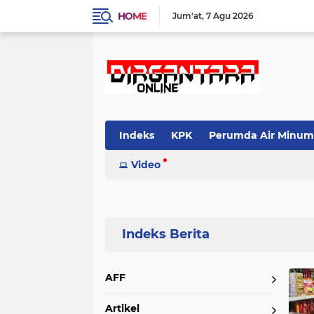
HOME
Jum'at
7 Agu 2026
Indeks
KPK
Perumda Air Minum
Video
Home
Currently Browsing: BBPOM
AFF
Artikel