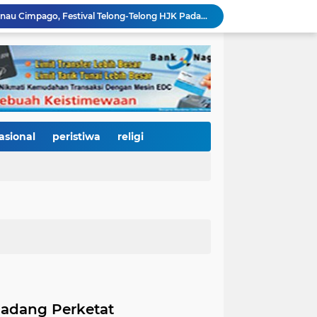
Ribuan Warga Padati Danau Cimpago, Festival Telong-Telong HJK Padang ke-357 Tuai Pujian dan Harapan untuk Terus Dilestarikan
Perkuat Tata Kelola Rumah Sakit Daerah, RS M. Djamil Dampingi RSUD dr. Sadikin Pariaman Wujudkan Layanan Kesehatan Berkualitas
Di Balik Gemerlap Telong-Telong, RS M. Djamil Menyalakan Cahaya Kesadaran Kesehatan untuk Warga Padang
Pascabanjir, PUPR Kota Padang Gerak Cepat Pulihkan Irigasi Pertanian di Kuranji dan Pauh, Pasokan Air Sawah Jadi Prioritas
Padang Utara Tampilkan Kearifan Lokal di Festival Telong-Telong, Tradisi Malamang dan Potensi Seafood Curi Perhatian Ribuan Pengunjung
HJK Padang ke-357 Berubah Jadi Gerakan Kemanusiaan, Pemko Hadirkan "Road to Gastronomy Charity" untuk Bantu Korban Banjir
Dua Perwira Polresta Banda Aceh Dikabarkan Diamankan Mabes Polri, Dugaan Narkoba hingga Penyalahgunaan Wewenang Masih Menunggu Kepastian
Kurnia Nugraha Raih Indonesia Public Relations Top Leader 2026, Bukti Komitmen JNE Bangun Bisnis Berkelanjutan Lewat Komunikasi Berdampak
asional
peristiwa
religi
HJK Padang ke-357 Jadi Titik Balik Pendidikan, Pemko Padang Gandeng Universiti Kuala Lumpur Buka Jalan Beasiswa dan Kampus Internasional
Ribuan Warga Padati Pantai Cimpago, Festival Pawai Telong-Telong HJK Padang ke-357 Tampilkan Semangat Budaya, Persatuan, dan Optimisme Menuju Kota Gastronomi Dunia
Padang Perketat