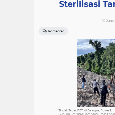
Sterilisasi 
02 June 
komentar
Tindak Tegas PETI di Galugua, Polres Li
Gunung Sterilisasi Tambang Emas Ilegal