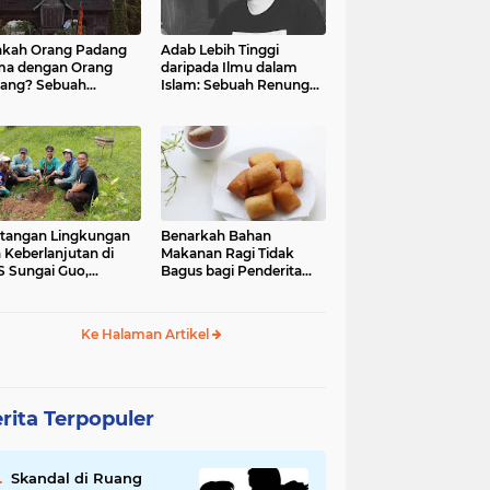
kah Orang Padang
Adab Lebih Tinggi
ma dengan Orang
daripada Ilmu dalam
ang? Sebuah
Islam: Sebuah Renungan
jelajahan Budaya
Mendalam
 Identitas
tangan Lingkungan
Benarkah Bahan
 Keberlanjutan di
Makanan Ragi Tidak
 Sungai Guo,
Bagus bagi Penderita
amatan Kuranji Kota
Asam Lambung?
ang, Propinsi
atera Barat
Ke Halaman Artikel
rita Terpopuler
Skandal di Ruang