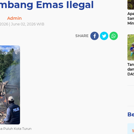
Tambang Emas Ilegal
Apa
Admin
Sa
Min
2026 | June 02, 2026 WIB
Pen
dan
SHARE
Tan
dan
DAS
Kec
Pad
Sum
Be
ma Puluh Kota Turun