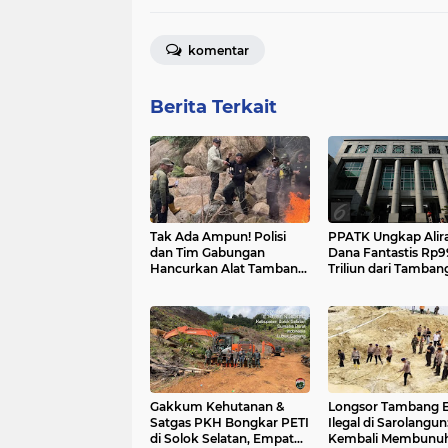
komentar
Berita Terkait
Tak Ada Ampun! Polisi
PPATK Ungkap Alir
dan Tim Gabungan
Dana Fantastis Rp9
Hancurkan Alat Tambang
Triliun dari Tamban
Emas Ilegal di Hutan
Emas Ilegal, Satga
Lindung TNKS
Turun Tangan
Gakkum Kehutanan &
Longsor Tambang 
Satgas PKH Bongkar PETI
Ilegal di Sarolangun
di Solok Selatan, Empat
Kembali Membunuh