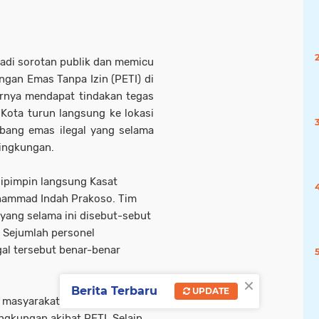
adi sorotan publik dan memicu
gan Emas Tanpa Izin (PETI) di
irnya mendapat tindakan tegas
 Kota turun langsung ke lokasi
mbang emas ilegal yang selama
lingkungan.
 dipimpin langsung Kasat
uhammad Indah Prakoso. Tim
 yang selama ini disebut-sebut
. Sejumlah personel
gal tersebut benar-benar
×
Berita Terbaru
UPDATE
n masyarakat yang selama
gkungan akibat PETI. Selain