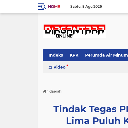
HOME
Sabtu
8 Agu 2026
Indeks
KPK
Perumda Air Minum
Video
›
daerah
Tindak Tegas PE
Lima Puluh 