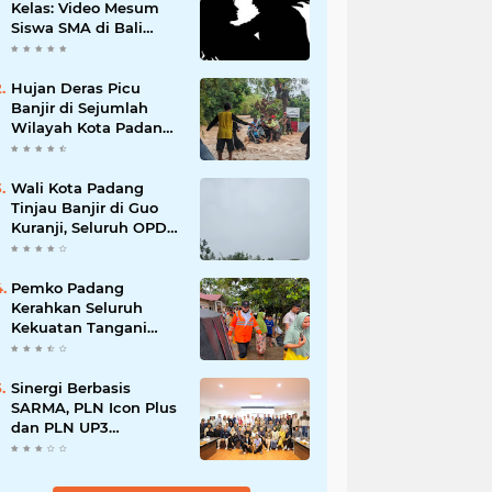
Kelas: Video Mesum
Siswa SMA di Bali
Viral, Hukuman dan
Penyesalan yang
Mengikuti
Hujan Deras Picu
Banjir di Sejumlah
Wilayah Kota Padang,
Warga Dievakuasi dan
Diminta Waspada
Banjir Susulan
Wali Kota Padang
Tinjau Banjir di Guo
Kuranji, Seluruh OPD
Disiagakan dan
Evakuasi Warga
Dipercepat
Pemko Padang
Kerahkan Seluruh
Kekuatan Tangani
Dampak Banjir, Fadly
Amran Desak
Percepatan Proyek
Sinergi Berbasis
Pengendalian
SARMA, PLN Icon Plus
Bencana
dan PLN UP3
Tanjungpinang
Perkuat Kolaborasi
Strategis