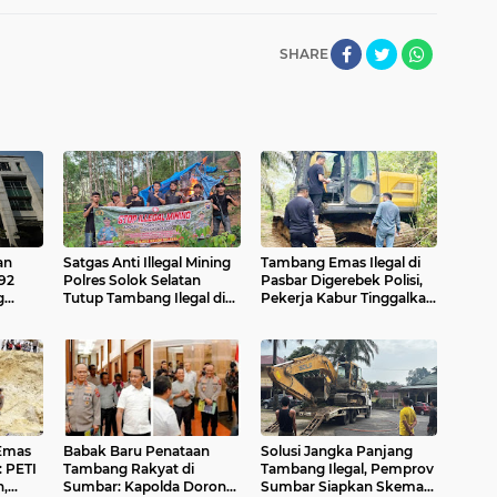
SHARE
an
Satgas Anti Illegal Mining
Tambang Emas Ilegal di
92
Polres Solok Selatan
Pasbar Digerebek Polisi,
g
Tutup Tambang Ilegal di
Pekerja Kabur Tinggalkan
s PKH
KPGD, Pondok Dibakar
4 Ekskavator di Lokasi
dan Lokasi Dipasangi
Police Line
Emas
Babak Baru Penataan
Solusi Jangka Panjang
: PETI
Tambang Rakyat di
Tambang Ilegal, Pemprov
,
Sumbar: Kapolda Dorong
Sumbar Siapkan Skema