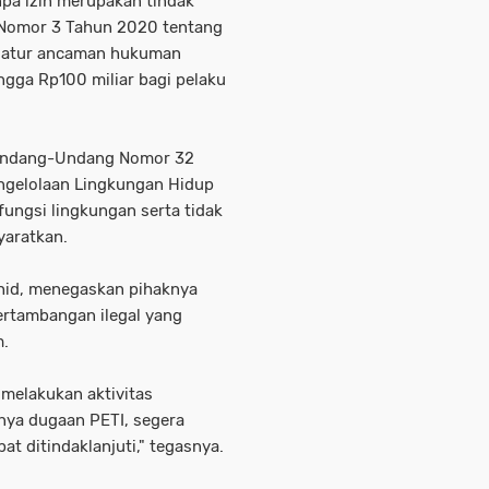
pa izin merupakan tindak
 Nomor 3 Tahun 2020 tentang
gatur ancaman hukuman
ngga Rp100 miliar bagi pelaku
at Undang-Undang Nomor 32
ngelolaan Lingkungan Hidup
ungsi lingkungan serta tidak
yaratkan.
ahid, menegaskan pihaknya
ertambangan ilegal yang
m.
melakukan aktivitas
nya dugaan PETI, segera
t ditindaklanjuti," tegasnya.