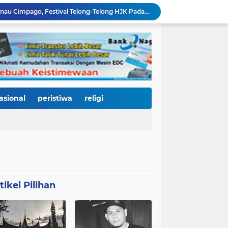
Ribuan Warga Padati Danau Cimpago, Festival Telong-Telong HJK Padang ke-357 Tuai Pujian dan Harapan untuk Terus Dilestarikan
Perkuat Tata Kelola Rumah Sakit Daerah, RS M. Djamil Dampingi RSUD dr. Sadikin Pariaman Wujudkan Layanan Kesehatan Berkualitas
Di Balik Gemerlap Telong-Telong, RS M. Djamil Menyalakan Cahaya Kesadaran Kesehatan untuk Warga Padang
Pascabanjir, PUPR Kota Padang Gerak Cepat Pulihkan Irigasi Pertanian di Kuranji dan Pauh, Pasokan Air Sawah Jadi Prioritas
Padang Utara Tampilkan Kearifan Lokal di Festival Telong-Telong, Tradisi Malamang dan Potensi Seafood Curi Perhatian Ribuan Pengunjung
HJK Padang ke-357 Berubah Jadi Gerakan Kemanusiaan, Pemko Hadirkan "Road to Gastronomy Charity" untuk Bantu Korban Banjir
Di Hari Jadi Kota Padang ke-357, Air Mata Wawako Maigus Nasir Tumpah Saat Menemui Lansia Sebatang Kara yang Bertahun-tahun Terbaring Sakit
HJK ke-357, Fadly Amran Tegaskan Arah Baru Kota Padang: Bangkit dari Bencana, Melaju Menjadi Kota Pendidikan, Pariwisata, dan Perdagangan Bertaraf Dunia
asional
peristiwa
religi
Ratusan Pelajar Padang Antusias Kunjungi KRI Teluk Kendari, Belajar Langsung Dunia Kemaritiman dan Pertahanan Negara
Ribuan Warga Padati Pantai Cimpago, Festival Pawai Telong-Telong HJK Padang ke-357 Tampilkan Semangat Budaya, Persatuan, dan Optimisme Menuju Kota Gastronomi Dunia
tikel Pilihan