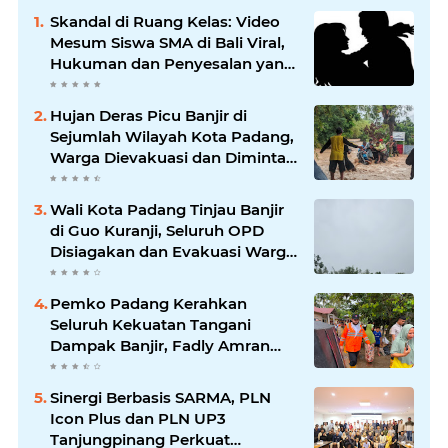
Skandal di Ruang Kelas: Video
Mesum Siswa SMA di Bali Viral,
Hukuman dan Penyesalan yang
Mengikuti
Hujan Deras Picu Banjir di
Sejumlah Wilayah Kota Padang,
Warga Dievakuasi dan Diminta
Waspada Banjir Susulan
Wali Kota Padang Tinjau Banjir
di Guo Kuranji, Seluruh OPD
Disiagakan dan Evakuasi Warga
Dipercepat
Pemko Padang Kerahkan
Seluruh Kekuatan Tangani
Dampak Banjir, Fadly Amran
Desak Percepatan Proyek
Pengendalian Bencana
Sinergi Berbasis SARMA, PLN
Icon Plus dan PLN UP3
Tanjungpinang Perkuat