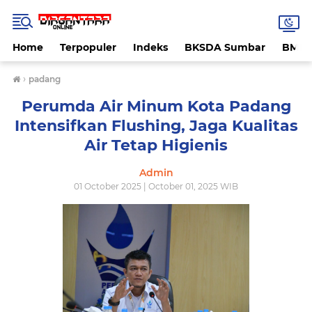
Home
Terpopuler
Indeks
BKSDA Sumbar
BMK
›
padang
Perumda Air Minum Kota Padang
Intensifkan Flushing, Jaga Kualitas
Air Tetap Higienis
Admin
01 October 2025 | October 01, 2025 WIB