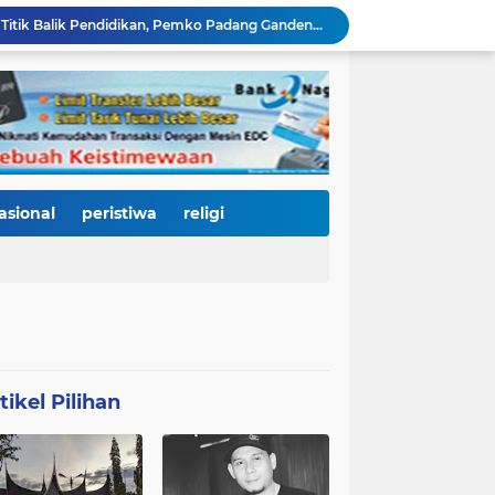
KRI Teluk Kendari-518 Bersandar di Teluk Bayur, Hadiah Istimewa HJK Padang ke-357: Warga Diajak Naik Kapal Perang Gratis
International Symposium Kota Tua Padang Gaungkan Kolaborasi Dunia, Fadly Amran Ajak Selamatkan Batang Arau dan Wujudkan Pariwisata Berkelanjutan
2.334 Peserta Padati Auditorium UNP, Fadly Amran Ajak Dunia Pendidikan Bersatu Wujudkan 'Padang Juara' Berdaya Saing Global
3.000 Mahasiswa Baru UNP Ikuti Police Goes To Campus, Ditlantas Polda Sumbar Tanamkan Budaya Tertib Berlalu Lintas Sejak Hari Pertama Kuliah
Open Ship Kapal Teluk Kendari Diprediksi Diserbu Pengunjung, Trans Padang Ubah Rute Koridor 2 dan 4, Tarif Seluruh Koridor Cuma Rp1
Tak Gentar Medan Ekstrem, Tim Trisula Polres Solok Selatan Sisir Sungai Bangko, Police Line Dipasang di Lokasi Dugaan Tambang Emas Ilegal
Depan SMAN 2 Payakumbuh Jadi Lokasi Penangkapan, Satresnarkoba Amankan Terduga Penyalahguna Narkotika dengan Barang Bukti 12,58 Gram Ganja
Merah Putih Berkibar, 500 Bendera Dibagikan untuk Menyalakan Semangat Kemerdekaan di Dharmasraya
asional
peristiwa
religi
Kurnia Nugraha Raih Indonesia Public Relations Top Leader 2026, Bukti Komitmen JNE Bangun Bisnis Berkelanjutan Lewat Komunikasi Berdampak
HJK Padang ke-357 Jadi Titik Balik Pendidikan, Pemko Padang Gandeng Universiti Kuala Lumpur Buka Jalan Beasiswa dan Kampus Internasional
tikel Pilihan