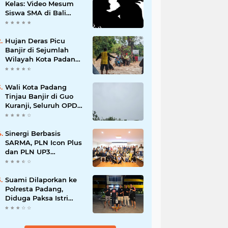
Kelas: Video Mesum
Siswa SMA di Bali
Viral, Hukuman dan
Penyesalan yang
Mengikuti
Hujan Deras Picu
Banjir di Sejumlah
Wilayah Kota Padang,
Warga Dievakuasi dan
Diminta Waspada
Banjir Susulan
Wali Kota Padang
Tinjau Banjir di Guo
Kuranji, Seluruh OPD
Disiagakan dan
Evakuasi Warga
Dipercepat
Sinergi Berbasis
SARMA, PLN Icon Plus
dan PLN UP3
Tanjungpinang
Perkuat Kolaborasi
Strategis
Suami Dilaporkan ke
Polresta Padang,
Diduga Paksa Istri
Layani Pria Lain
hingga Berulang Kali