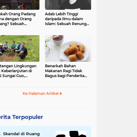
kah Orang Padang
Adab Lebih Tinggi
ma dengan Orang
daripada Ilmu dalam
ang? Sebuah
Islam: Sebuah Renungan
jelajahan Budaya
Mendalam
 Identitas
tangan Lingkungan
Benarkah Bahan
 Keberlanjutan di
Makanan Ragi Tidak
 Sungai Guo,
Bagus bagi Penderita
amatan Kuranji Kota
Asam Lambung?
ang, Propinsi
atera Barat
Ke Halaman Artikel
rita Terpopuler
Skandal di Ruang