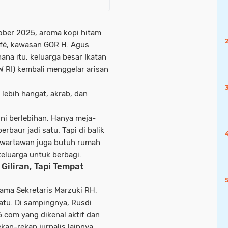
tober 2025, aroma kopi hitam
fé
, kawasan GOR H. Agus
ana itu, keluarga besar
Ikatan
W RI)
kembali menggelar arisan
a
lebih hangat, akrab, dan
ni berlebihan. Hanya meja-
rbaur jadi satu. Tapi di balik
wartawan juga butuh rumah
keluarga untuk berbagi.
Giliran, Tapi Tempat
sama Sekretaris
Marzuki RH
,
satu. Di sampingnya,
Rusdi
6.com
yang dikenal aktif dan
kan-rekan jurnalis lainnya.