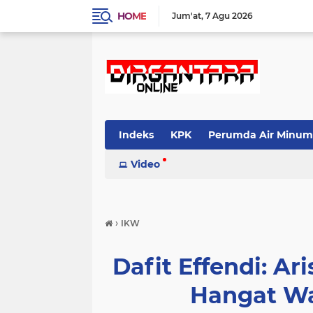
HOME
Jum'at
7 Agu 2026
Indeks
KPK
Perumda Air Minum
Video
›
IKW
Dafit Effendi: A
Hangat W