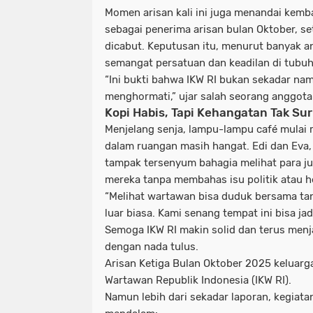
Momen arisan kali ini juga menandai kem
sebagai penerima arisan bulan Oktober, s
dicabut. Keputusan itu, menurut banyak 
semangat persatuan dan keadilan di tubuh 
“Ini bukti bahwa IKW RI bukan sekadar nama
menghormati,” ujar salah seorang anggot
Kopi Habis, Tapi Kehangatan Tak Sur
Menjelang senja, lampu-lampu café mulai
dalam ruangan masih hangat.
Edi dan Eva
tampak tersenyum bahagia melihat para ju
mereka tanpa membahas isu politik atau he
“Melihat wartawan bisa duduk bersama tanp
luar biasa. Kami senang tempat ini bisa j
Semoga IKW RI makin solid dan terus menja
dengan nada tulus.
Arisan Ketiga Bulan Oktober 2025
keluarg
Wartawan Republik Indonesia (IKW RI)
.
Namun lebih dari sekadar laporan, kegiat