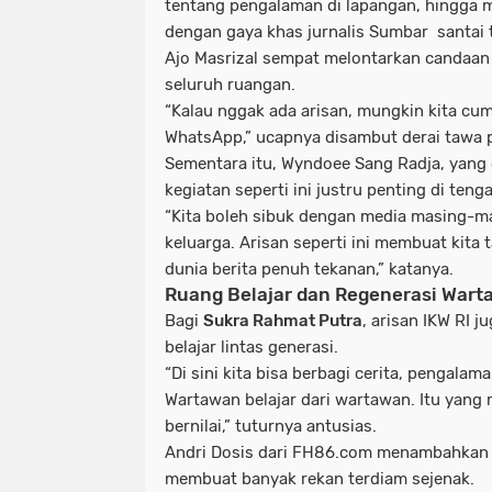
tentang pengalaman di lapangan, hingga m
dengan gaya khas jurnalis Sumbar santai 
Ajo Masrizal
sempat melontarkan candaan
seluruh ruangan.
“Kalau nggak ada arisan, mungkin kita cu
WhatsApp,” ucapnya disambut derai tawa 
Sementara itu,
Wyndoee Sang Radja
, yang
kegiatan seperti ini justru penting di tenga
“Kita boleh sibuk dengan media masing-masi
keluarga. Arisan seperti ini membuat kita 
dunia berita penuh tekanan,” katanya.
Ruang Belajar dan Regenerasi War
Bagi
Sukra Rahmat Putra
, arisan IKW RI 
belajar lintas generasi.
“Di sini kita bisa berbagi cerita, pengalama
Wartawan belajar dari wartawan. Itu yang 
bernilai,” tuturnya antusias.
Andri Dosis
dari
FH86.com
menambahkan s
membuat banyak rekan terdiam sejenak.