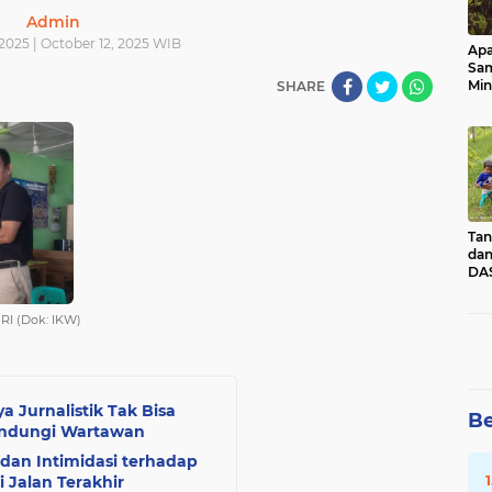
Admin
2025 | October 12, 2025 WIB
Apa
Sa
Min
SHARE
Pen
dan
Tan
dan
DAS
Kec
Pad
RI (Dok: IKW)
Sum
 Jurnalistik Tak Bisa
Be
indungi Wartawan
dan Intimidasi terhadap
i Jalan Terakhir