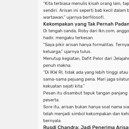
“Kita terbiasa menulis kisah orang lain, ta
sendiri. Arisan ini seperti bab kecil dalam
wartawan,” ujarnya berfilosofi.
Kekompakan yang Tak Pernah Pada
Di tengah canda,
Roby dari Ikn.com
, anggo
hadir, mengaku terkesan.
“Saya pikir arisan hanya formalitas. Ternyata
keluarga,” ujarnya tulus.
Menutup kegiatan,
Dafit Pelor
dari
Jelaja
penuh makna.
“Di IKW RI, tidak ada yang lebih tinggi ata
sama-sama pejuang pena. Mari jaga silatura
kekuatan sejati kita.”
Pesan itu disambut tepuk tangan panjang 
peserta.
Sore itu, arisan bukan hanya soal nama sia
telah menjadi
simbol kekompakan dan kehi
bernyala.
Rusdi Chandra: Jadi Penerima Arisa