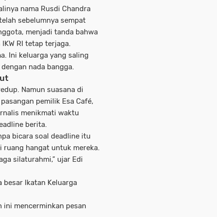
balinya nama
Rusdi Chandra
etelah sebelumnya sempat
anggota, menjadi tanda bahwa
IKW RI tetap terjaga.
. Ini keluarga yang saling
a dengan nada bangga.
ut
 redup. Namun suasana di
, pasangan pemilik Esa Café,
rnalis menikmati waktu
adline berita.
a bicara soal deadline itu
adi ruang hangat untuk mereka.
ga silaturahmi,” ujar Edi
a besar
Ikatan Keluarga
an ini mencerminkan pesan