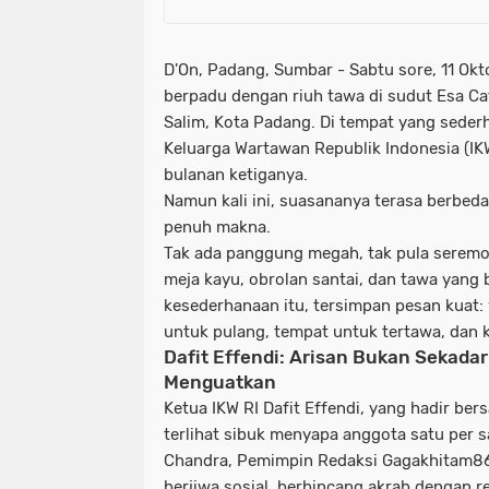
D'On, Padang, Sumbar -
Sabtu sore, 11 Ok
berpadu dengan riuh tawa di sudut
Esa Ca
Salim, Kota Padang. Di tempat yang sederh
Keluarga Wartawan Republik Indonesia (IK
bulanan ketiganya.
Namun kali ini, suasananya terasa berbed
penuh makna.
Tak ada panggung megah, tak pula seremo
meja kayu, obrolan santai, dan tawa yang be
kesederhanaan itu, tersimpan pesan kuat:
untuk pulang, tempat untuk tertawa, dan 
Dafit Effendi: Arisan Bukan Sekadar 
Menguatkan
Ketua IKW RI
Dafit Effendi
, yang hadir ber
terlihat sibuk menyapa anggota satu per 
Chandra
, Pemimpin Redaksi
Gagakhitam8
berjiwa sosial, berbincang akrab dengan re