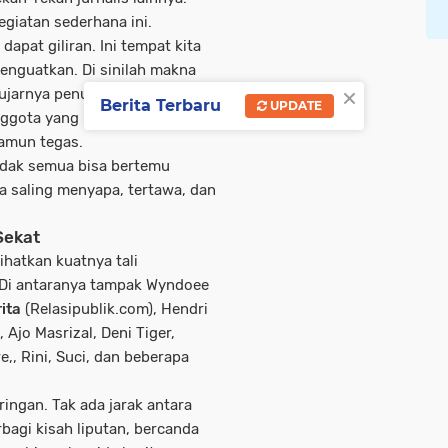
egiatan sederhana ini.
dapat giliran. Ini tempat kita
enguatkan. Di sinilah makna
×
 ujarnya penuh makna.
Berita Terbaru
UPDATE
ggota yang hadir. Rusdi
amun tegas.
Tidak semua bisa bertemu
isa saling menyapa, tertawa, dan
Sekat
hatkan kuatnya tali
 Di antaranya tampak
Wyndoee
ita
(Relasipublik.com),
Hendri
),
Ajo Masrizal
,
Deni Tiger
,
re
,,
Rini
,
Suci
, dan beberapa
ringan. Tak ada jarak antara
rbagi kisah liputan, bercanda