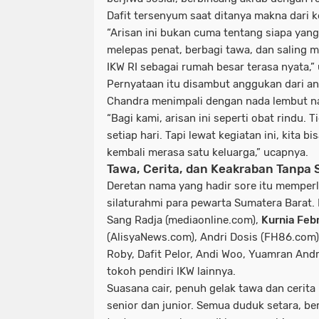
Dafit tersenyum saat ditanya makna dari k
“Arisan ini bukan cuma tentang siapa yang 
melepas penat, berbagi tawa, dan saling m
IKW RI sebagai rumah besar terasa nyata,”
Pernyataan itu disambut anggukan dari an
Chandra menimpali dengan nada lembut n
“Bagi kami, arisan ini seperti
obat rindu
. 
setiap hari. Tapi lewat kegiatan ini, kita b
kembali merasa satu keluarga,” ucapnya.
Tawa, Cerita, dan Keakraban Tanpa 
Deretan nama yang hadir sore itu memperli
silaturahmi para pewarta Sumatera Barat.
Sang Radja
(
mediaonline.com
),
Kurnia Febr
(
AlisyaNews.com
),
Andri Dosis
(
FH86.com
Roby
,
Dafit Pelor
,
Andi Woo
,
Yuamran And
tokoh pendiri IKW lainnya.
Suasana cair, penuh gelak tawa dan cerita 
senior dan junior. Semua duduk setara, be