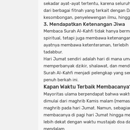
sekadar ayat-ayat tertentu, karena selur
dari berbagai fitnah yang terkait dengan Da
kesombongan, penyelewengan ilmu, hingga
3.
Mendapatkan Ketenangan Jiwa
Membaca Surah Al-Kahfi tidak hanya berm
spiritual, tetapi juga membawa
ketenangan
ayatnya membawa ketenteraman, terlebih 
tadabbur.
Hari Jumat sendiri adalah hari di mana um
memperbanyak dzikir, shalawat, dan mende
Surah Al-Kahfi menjadi pelengkap yang se
penuh berkah ini.
Kapan Waktu Terbaik Membacanya
Mayoritas ulama berpendapat bahwa wakt
dimulai dari
maghrib Kamis malam
(memasu
maghrib pada hari Jumat
. Namun, sebagi
membacanya di
pagi hari Jumat hingga me
lebih dekat dengan waktu mustajab doa da
mendalam.