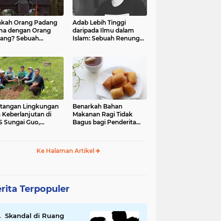
kah Orang Padang
Adab Lebih Tinggi
ma dengan Orang
daripada Ilmu dalam
ang? Sebuah
Islam: Sebuah Renungan
jelajahan Budaya
Mendalam
 Identitas
tangan Lingkungan
Benarkah Bahan
 Keberlanjutan di
Makanan Ragi Tidak
 Sungai Guo,
Bagus bagi Penderita
amatan Kuranji Kota
Asam Lambung?
ang, Propinsi
atera Barat
Ke Halaman Artikel
rita Terpopuler
Skandal di Ruang