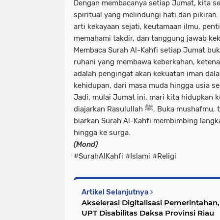
Dengan membacanya setiap Jumat, kita s
spiritual
yang melindungi hati dan pikiran.
arti kekayaan sejati, keutamaan ilmu, pen
memahami takdir, dan tanggung jawab kek
Membaca Surah Al-Kahfi setiap Jumat buka
ruhani
yang membawa keberkahan, ketenan
adalah pengingat akan kekuatan iman dal
kehidupan, dari masa muda hingga usia se
Jadi, mulai Jumat ini, mari kita hidupkan 
diajarkan Rasulullah ﷺ. Buka mushafmu, temukan cahaya itu, dan
biarkan Surah Al-Kahfi membimbing lan
hingga ke surga.
(Mond)
#SurahAlKahfi #Islami #Religi
Artikel Selanjutnya
Akselerasi Digitalisasi Pemerintahan
UPT Disabilitas Daksa Provinsi Riau