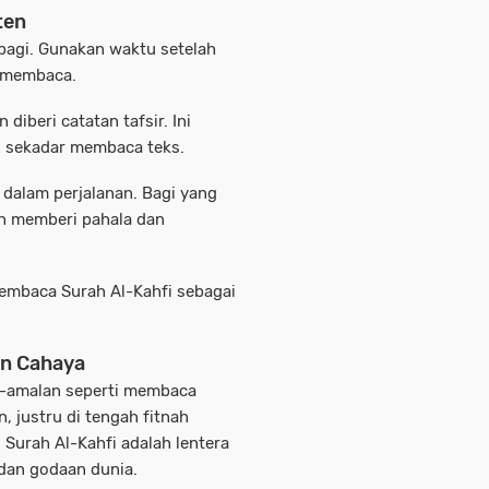
ten
pagi.
Gunakan waktu setelah
 membaca.
iberi catatan tafsir.
Ini
sekadar membaca teks.
 dalam perjalanan.
Bagi yang
n memberi pahala dan
embaca Surah Al-Kahfi sebagai
an Cahaya
an-amalan seperti membaca
n, justru di tengah fitnah
 Surah Al-Kahfi adalah
lentera
dan godaan dunia.