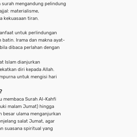
uh surah mengandung pelindung
jjal: materialisme,
 kekuasaan tiran.
anfaat untuk perlindungan
 batin
. Irama dan makna ayat-
bila dibaca perlahan dengan
at Islam dianjurkan
katkan diri kepada Allah.
mpurna untuk mengisi hari
?
u membaca Surah Al-Kahfi
ki malam Jumat) hingga
an besar ulama menganjurkan
njelang salat Jumat
, agar
n suasana spiritual yang