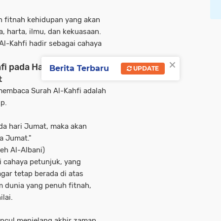
an
fitnah kehidupan
yang akan
a, harta, ilmu, dan kekuasaan
.
 Al-Kahfi hadir sebagai cahaya
×
i pada Hari Jumat
Berita Terbaru
UPDATE
t
 membaca Surah Al-Kahfi adalah
p.
da hari Jumat, maka akan
a Jumat."
leh Al-Albani)
i
cahaya petunjuk
, yang
gar tetap berada di atas
 dunia yang penuh fitnah,
lai.
uncul menjelang akhir zaman.