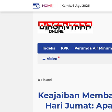
HOME
Kamis
6 Agu 2026
Indeks
KPK
Perumda Air Minum
Video
›
islami
Keajaiban Memba
Hari Jumat: Ap