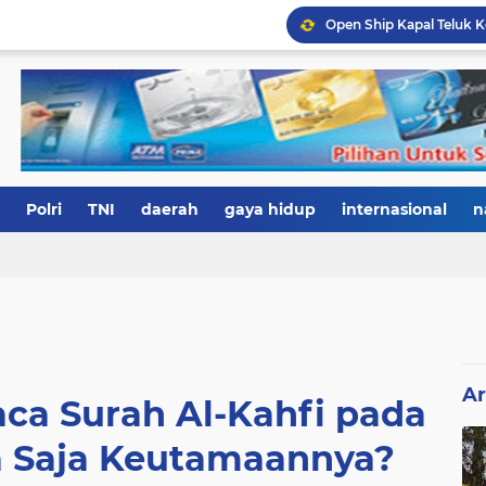
Polri
TNI
daerah
gaya hidup
internasional
n
Ar
ca Surah Al-Kahfi pada
a Saja Keutamaannya?