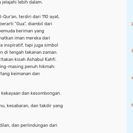
jelajahi lebih dalam.
Qur’an, terdiri dari 110 ayat,
erarti "Gua", diambil dari
 pemuda beriman yang
matkan iman mereka dari
 inspiratif, tapi juga simbol
n di tengah tekanan zaman.
itakan kisah Ashabul Kahfi.
sing-masing penuh hikmah:
ntang keimanan dan
an kekayaan dan kesombongan.
mu, kesabaran, dan takdir yang
ilan, dan perlindungan dari