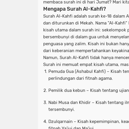
membaca surah ini di hari Jumat? Mari kita 
Mengapa Surah Al-Kahfi?
Surah Al-Kahfi adalah surah ke-18 dalam Al-
dan diturunkan di Mekah. Nama "Al-Kahfi" b
kisah utama dalam surah ini: sekelompok
bersembunyi di dalam gua untuk menyela
penguasa yang zalim. Kisah ini bukan hanya
dari keberanian mempertahankan keyakina
Namun, Surah Al-Kahfi tidak hanya mencer
Surah ini memuat
empat kisah utama
, ma
Pemuda Gua (Ashabul Kahfi)
– Kisah te
perlindungan dari fitnah agama.
Pemilik dua kebun
– Kisah tentang uji
Nabi Musa dan Khidir
– Kisah tentang il
tersembunyi.
Dzulqarnain
– Kisah kepemimpinan, kead
fitnah Ya’juj dan Ma’juj.