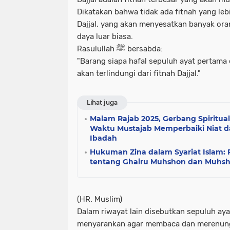
Dikatakan bahwa tidak ada fitnah yang leb
Dajjal, yang akan menyesatkan banyak ora
daya luar biasa.
Rasulullah ﷺ bersabda:
"Barang siapa hafal sepuluh ayat pertama 
akan terlindungi dari fitnah Dajjal."
Lihat juga
Malam Rajab 2025, Gerbang Spiritua
Waktu Mustajab Memperbaiki Niat
Ibadah
Hukuman Zina dalam Syariat Islam:
tentang Ghairu Muhshon dan Muhs
(HR. Muslim)
Dalam riwayat lain disebutkan sepuluh aya
menyarankan agar membaca dan merenungi