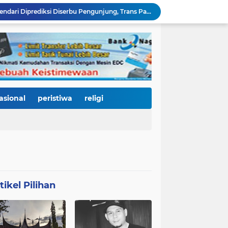
Open Ship Kapal Teluk Kendari Diprediksi Diserbu Pengunjung, Trans Padang Ubah Rute Koridor 2 dan 4, Tarif Seluruh Koridor Cuma Rp1
Tak Gentar Medan Ekstrem, Tim Trisula Polres Solok Selatan Sisir Sungai Bangko, Police Line Dipasang di Lokasi Dugaan Tambang Emas Ilegal
Depan SMAN 2 Payakumbuh Jadi Lokasi Penangkapan, Satresnarkoba Amankan Terduga Penyalahguna Narkotika dengan Barang Bukti 12,58 Gram Ganja
Merah Putih Berkibar, 500 Bendera Dibagikan untuk Menyalakan Semangat Kemerdekaan di Dharmasraya
Janji Bupati Annisa Mulai Terwujud, Pemkab Dharmasraya Benahi Jalan Pulau Punjung–Kampung Surau Sepanjang 5,6 Kilometer
Sambut HJK ke-357, Pemko Padang dan Kodaeral II Satukan Kekuatan Bersihkan Batang Arau, Gelar Bakti Sosial hingga Donor Darah untuk Warga
Dirut Perumda AM Kota Padang Gandeng HKI dan BPJN Sumbar Cari Solusi Kekeruhan Air Baku Sungai Paraku
Wakil Wali Kota Padang Dampingi Komisi V DPR RI Tinjau Jembatan Kalawi, Harapan Baru Percepatan Pemulihan Pascabanjir
asional
peristiwa
religi
Dua Atlet Muda SMPN 25 Padang Lolos ke O2SN Nasional, Siap Harumkan Nama Sumatera Barat
3.000 Mahasiswa Baru UNP Ikuti Police Goes To Campus, Ditlantas Polda Sumbar Tanamkan Budaya Tertib Berlalu Lintas Sejak Hari Pertama Kuliah
tikel Pilihan