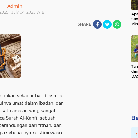
Admin
2025 | July 04, 2025 WIB
Apa
Sa
Min
SHARE
Pen
dan
Tan
dan
DAS
Kec
Pad
Sum
 bukan sekadar hari biasa. Ia
pulnya umat dalam ibadah, dan
ah satu amalan yang sangat
Be
a Surah Al-Kahfi
, sebuah
perlindungan dari fitnah, dan
apa sebenarnya keistimewaan