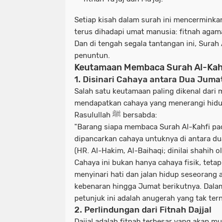
Setiap kisah dalam surah ini mencermink
terus dihadapi umat manusia:
fitnah agam
Dan di tengah segala tantangan ini, Surah
penuntun.
Keutamaan Membaca Surah Al-Kahf
1.
Disinari Cahaya antara Dua Juma
Salah satu keutamaan paling dikenal dari
mendapatkan cahaya yang menerangi hidu
Rasulullah ﷺ bersabda:
"Barang siapa membaca Surah Al-Kahfi pa
dipancarkan cahaya untuknya di antara du
(HR. Al-Hakim, Al-Baihaqi; dinilai shahih o
Cahaya ini bukan hanya cahaya fisik, tetap
menyinari hati dan jalan hidup seseorang a
kebenaran hingga Jumat berikutnya. Dalam
petunjuk ini adalah anugerah yang tak terni
2.
Perlindungan dari Fitnah Dajjal
Dajjal adalah fitnah terbesar yang akan m