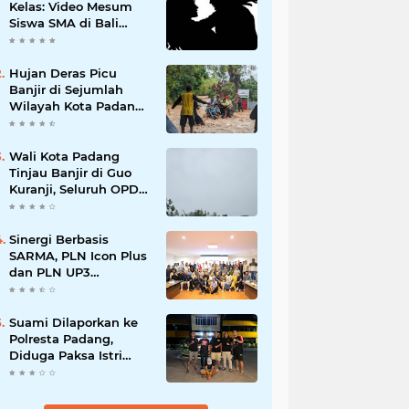
Kelas: Video Mesum
Siswa SMA di Bali
Viral, Hukuman dan
Penyesalan yang
Mengikuti
Hujan Deras Picu
Banjir di Sejumlah
Wilayah Kota Padang,
Warga Dievakuasi dan
Diminta Waspada
Banjir Susulan
Wali Kota Padang
Tinjau Banjir di Guo
Kuranji, Seluruh OPD
Disiagakan dan
Evakuasi Warga
Dipercepat
Sinergi Berbasis
SARMA, PLN Icon Plus
dan PLN UP3
Tanjungpinang
Perkuat Kolaborasi
Strategis
Suami Dilaporkan ke
Polresta Padang,
Diduga Paksa Istri
Layani Pria Lain
hingga Berulang Kali