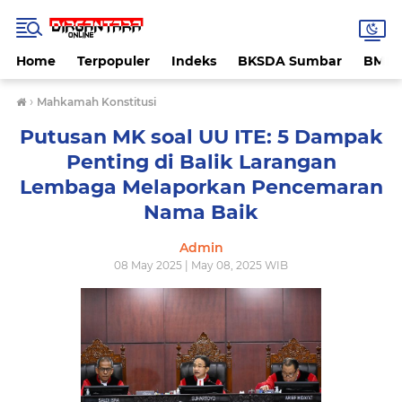
Home
Terpopuler
Indeks
BKSDA Sumbar
BMK
›
Mahkamah Konstitusi
Putusan MK soal UU ITE: 5 Dampak
Penting di Balik Larangan
Lembaga Melaporkan Pencemaran
Nama Baik
Admin
08 May 2025 | May 08, 2025 WIB