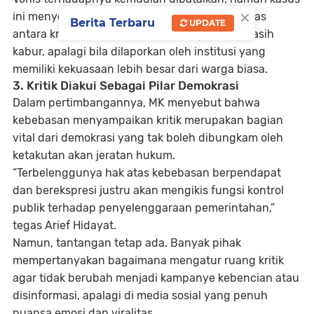
×
ini menyoroti problem klasik dalam UU ITE:
batas
Berita Terbaru
UPDATE
antara kritik, pencemaran, dan penghinaan masih
kabur
, apalagi bila dilaporkan oleh institusi yang
memiliki kekuasaan lebih besar dari warga biasa.
3. Kritik Diakui Sebagai Pilar Demokrasi
Dalam pertimbangannya, MK menyebut bahwa
kebebasan menyampaikan kritik merupakan bagian
vital dari demokrasi
yang tak boleh dibungkam oleh
ketakutan akan jeratan hukum.
“Terbelenggunya hak atas kebebasan berpendapat
dan berekspresi justru akan mengikis fungsi kontrol
publik terhadap penyelenggaraan pemerintahan,”
tegas Arief Hidayat.
Namun, tantangan tetap ada. Banyak pihak
mempertanyakan bagaimana mengatur ruang kritik
agar tidak berubah menjadi kampanye kebencian atau
disinformasi, apalagi di media sosial yang penuh
nuansa emosi dan viralitas.