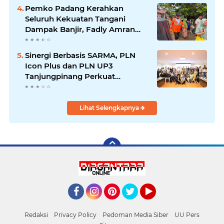
Pemko Padang Kerahkan
Seluruh Kekuatan Tangani
Dampak Banjir, Fadly Amran
Desak Percepatan Proyek
Pengendalian Bencana
Sinergi Berbasis SARMA, PLN
Icon Plus dan PLN UP3
Tanjungpinang Perkuat
Kolaborasi Strategis
Lihat Selengkapnya
Facebook
Instagram
Pinterest
Twitter
YouTube
Redaksi
Privacy Policy
Pedoman Media Siber
UU Pers