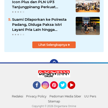
Icon Plus dan PLN UP3
Tanjungpinang Perkuat
Kolaborasi Strategis
Suami Dilaporkan ke Polresta
Padang, Diduga Paksa Istri
Layani Pria Lain hingga
Berulang Kali
Lihat Selengkapnya
Facebook
Instagram
Pinterest
Twitter
YouTube
Redaksi
Privacy Policy
Pedoman Media Siber
UU Pers
Sitemap
Copyright ©
2026 Dirgantara Online