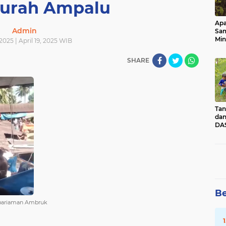
Lurah Ampalu
Apa
Admin
Sa
Min
 2025 | April 19, 2025 WIB
Pen
dan
SHARE
Tan
dan
DAS
Kec
Pad
Sum
Be
pariaman Ambruk