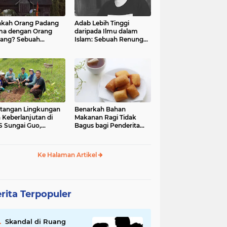
kah Orang Padang
Adab Lebih Tinggi
ma dengan Orang
daripada Ilmu dalam
ang? Sebuah
Islam: Sebuah Renungan
jelajahan Budaya
Mendalam
 Identitas
tangan Lingkungan
Benarkah Bahan
 Keberlanjutan di
Makanan Ragi Tidak
 Sungai Guo,
Bagus bagi Penderita
amatan Kuranji Kota
Asam Lambung?
ang, Propinsi
atera Barat
Ke Halaman Artikel
rita Terpopuler
Skandal di Ruang