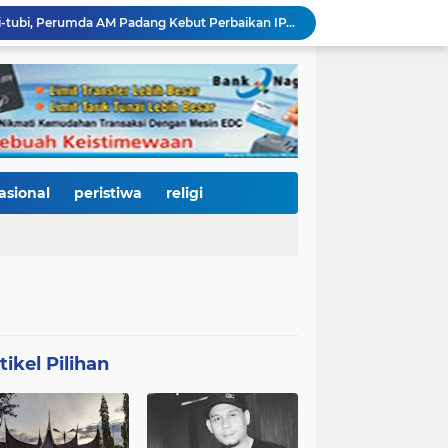
Bencana Datang Bertubi-tubi, Perumda AM Padang Kebut Perbaikan IPA Gunung Pangilun, Ditarget Tuntas Akhir Agustus
Mata Jeli HJK 357: Warga Padang Diajak Jadi Pengawas Kebersihan, Kemeriahan HJK Harus Tetap Rancak dan Bersih
Padang Gastronomy Market Hari Kedua: Surga Kuliner Tradisional di Kota Tua, UMKM Lokal Banjir Apresiasi
Gowes Siti Nurbaya Jadi Magnet Pesepeda Luar Daerah, HJK ke-357 Padang Makin Meriah
Tanam Pohon di Tepian Batang Arau, Padang dan Hildesheim Teguhkan Persahabatan Menuju Kota Global
Pasca Banjir, PUPR Padang Bergerak Cepat: Tanggul Lapau Munggu Diperbaiki, Sungkai dan SMPN 41 Dibersihkan
3.000 Pesepeda Kepung Kota Padang, Gowes Siti Nurbaya Adventure-X Jadi Pesta Olahraga dan Promosi Wisata
66 Kepala Dapur MBG Diproses Pecat! Ada Terlibat Judi Online hingga Kasus Keracunan Berulang
asional
peristiwa
religi
Dugaan Kekerasan PJU Polda Sumbar terhadap Sopir Disorot, Miko Kamal: Jangan Ada Kekebalan Hukum bagi Aparat
KY Tetapkan 14 Calon Hakim Agung dan Hakim Ad Hoc MA, Nama Dr. Dhifla Wiyani dari Sumbar Masuk Dalam Daftar Kamar Pidana
tikel Pilihan