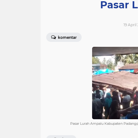
Pasar 
19 April
komentar
Pasar Lurah Ampalu Kabupaten Padang