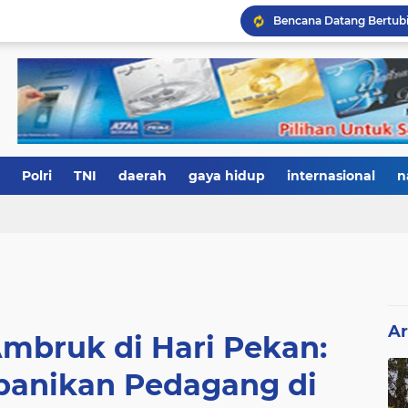
Polri
TNI
daerah
gaya hidup
internasional
n
Ar
Ambruk di Hari Pekan:
epanikan Pedagang di