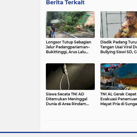
Berita Terkait
Longsor Tutup Sebagian
Disdik Padang Turu
Jalur Padangpariaman–
Tangan Usai Viral 
Bukittinggi, Arus Lalu
Bullying Siswi SD, 
Lintas Berlaku Buka-
Mengaku Diteror P
Tutup di Km 61
WhatsApp: "Tungg
Fakta, Jangan
Menghakimi"
Siswa Secata TNI AD
TNI AL Gerak Cepat
Ditemukan Meninggal
Evakuasi Penemua
Dunia di Area Rindam
Mayat Pria di Sunga
I/Bukit Barisan, Kodam:
Batang Arau, Warg
Hasil Autopsi Tidak
Muara Padang Gege
Temukan Tanda
Kekerasan