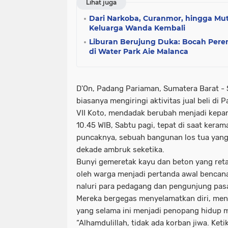
Lihat juga
Dari Narkoba, Curanmor, hingga Muti
Keluarga Wanda Kembali
Liburan Berujung Duka: Bocah Per
di Water Park Aie Malanca
D'On, Padang Pariaman, Sumatera Barat
- 
biasanya mengiringi aktivitas jual beli di
VII Koto, mendadak berubah menjadi kepan
10.45 WIB, Sabtu pagi, tepat di saat kera
puncaknya, sebuah bangunan los tua yang
dekade ambruk seketika.
Bunyi gemeretak kayu dan beton yang retak 
oleh warga menjadi pertanda awal bencana
naluri para pedagang dan pengunjung pas
Mereka bergegas menyelamatkan diri, me
yang selama ini menjadi penopang hidup 
“Alhamdulillah, tidak ada korban jiwa. Ket