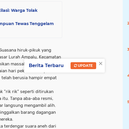
lasi: Warga Tolak
empuan Tewas Tenggelam
Suasana hiruk-pikuk yang
 Pasar Lurah Ampalu, Kecamatan
×
ikan massal. Sekitar pukul
Berita Terbaru
UPDATE
maian hari pekan mencapai
 telah berusia hampir empat
"rik rik" seperti ditirukan
 itu. Tanpa aba-aba resmi,
ar langsung mengambil alih.
ninggalkan barang dagangan
mereka.
ika terdengar suara aneh dari