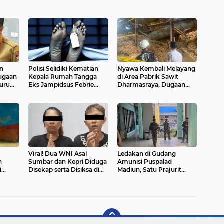
n
Polisi Selidiki Kematian
Nyawa Kembali Melayang
Dugaan
Kepala Rumah Tangga
di Area Pabrik Sawit
Guru
Eks Jampidsus Febrie
Dharmasraya, Dugaan
esan
Adriansyah, Polda Metro
Lemahnya Penerapan K3
u
Jaya Dalami Seluruh
Jadi Sorotan
Rangkaian Peristiwa
Viral! Dua WNI Asal
Ledakan di Gudang
n
Sumbar dan Kepri Diduga
Amunisi Puspalad
i
Disekap serta Disiksa di
Madiun, Satu Prajurit
a
Myanmar, Dipaksa Tebus
Gugur dan Enam Terluka,
r
Rp220 Juta
TNI AD Bentuk Tim
Investigasi