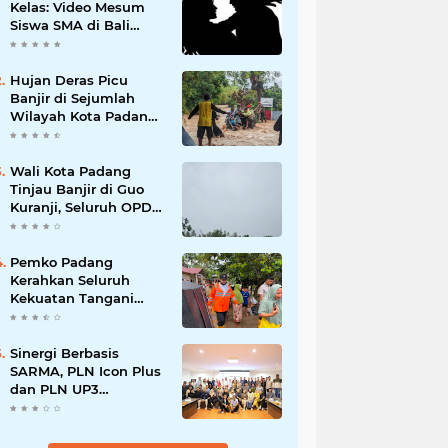
Kelas: Video Mesum
Siswa SMA di Bali
Viral, Hukuman dan
Penyesalan yang
Mengikuti
Hujan Deras Picu
Banjir di Sejumlah
Wilayah Kota Padang,
Warga Dievakuasi dan
Diminta Waspada
Banjir Susulan
Wali Kota Padang
Tinjau Banjir di Guo
Kuranji, Seluruh OPD
Disiagakan dan
Evakuasi Warga
Dipercepat
Pemko Padang
Kerahkan Seluruh
Kekuatan Tangani
Dampak Banjir, Fadly
Amran Desak
Percepatan Proyek
Sinergi Berbasis
Pengendalian
SARMA, PLN Icon Plus
Bencana
dan PLN UP3
Tanjungpinang
Perkuat Kolaborasi
Strategis