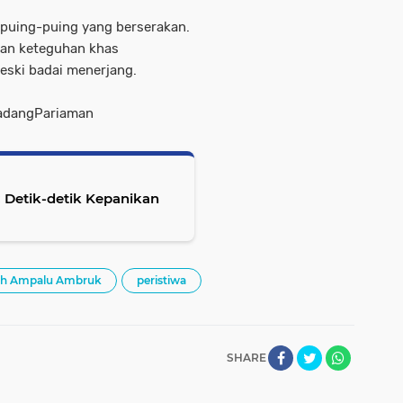
a puing-puing yang berserakan.
kan keteguhan khas
ski badai menerjang.
adangPariaman
 Detik-detik Kepanikan
ah Ampalu Ambruk
peristiwa
SHARE