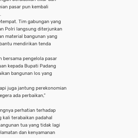
mian pasar pun kembali
.
setempat. Tim gabungan yang
an Polri langsung diterjunkan
an material bangunan yang
bantu mendirikan tenda
 bersama pengelola pasar
uan kepada Bupati Padang
baikan bangunan los yang
tapi juga jantung perekonomian
egera ada perbaikan,”
ingnya perhatian terhadap
g kali terabaikan padahal
angunan tua yang tidak lagi
selamatan dan kenyamanan