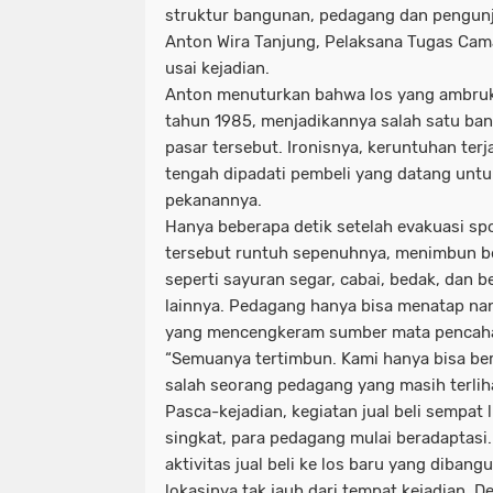
struktur bangunan, pedagang dan pengunju
Anton Wira Tanjung, Pelaksana Tugas Cama
usai kejadian.
Anton menuturkan bahwa los yang ambruk it
tahun 1985, menjadikannya salah satu ban
pasar tersebut. Ironisnya, keruntuhan terj
tengah dipadati pembeli yang datang un
pekanannya.
Hanya beberapa detik setelah evakuasi sp
tersebut runtuh sepenuhnya, menimbun b
seperti sayuran segar, cabai, bedak, dan 
lainnya. Pedagang hanya bisa menatap n
yang mencengkeram sumber mata pencaha
“Semuanya tertimbun. Kami hanya bisa be
salah seorang pedagang yang masih terlih
Pasca-kejadian, kegiatan jual beli sempa
singkat, para pedagang mulai beradaptas
aktivitas jual beli ke los baru yang diban
lokasinya tak jauh dari tempat kejadian. D