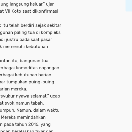
ng langsung keluar,” ujar
t VII Koto saat dikonfirmasi
u telah berdiri sejak sekitar
gunan paling tua di kompleks
adi justru pada saat pasar
tuk memenuhi kebutuhan
ontan itu, bangunan tua
erbagai komoditas dagangan
berbagai kebutuhan harian
anar tumpukan puing-puing
rian mereka.
rsyukur nyawa selamat,” ucap
at syok namun tabah.
t lumpuh. Namun, dalam waktu
i. Mereka memindahkan
gun pada tahun 2016, yang
engan beralaskan tikar dan