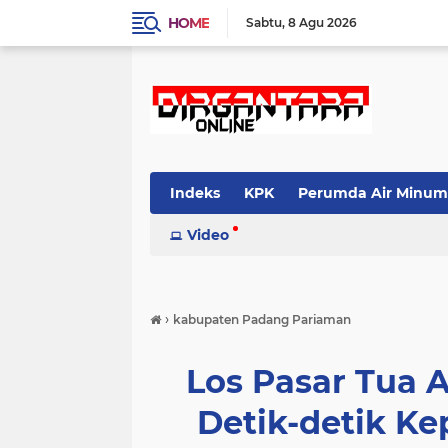
HOME
Sabtu
8 Agu 2026
Indeks
KPK
Perumda Air Minum
Video
›
kabupaten Padang Pariaman
Los Pasar Tua 
Detik-detik K