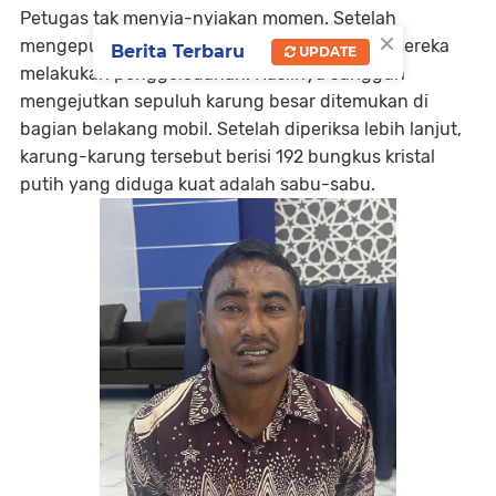
Petugas tak menyia-nyiakan momen. Setelah
×
mengepung dan mengamankan kendaraan, mereka
Berita Terbaru
UPDATE
melakukan penggeledahan. Hasilnya sungguh
mengejutkan sepuluh karung besar ditemukan di
bagian belakang mobil. Setelah diperiksa lebih lanjut,
karung-karung tersebut berisi 192 bungkus kristal
putih yang diduga kuat adalah sabu-sabu.