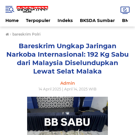
Home
Terpopuler
Indeks
BKSDA Sumbar
BMK
›
bareskrim Polri
Bareskrim Ungkap Jaringan
Narkoba Internasional: 192 Kg Sabu
dari Malaysia Diselundupkan
Lewat Selat Malaka
Admin
14 April 2025 | April 14, 2025 WIB