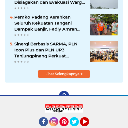
Disiagakan dan Evakuasi Warga
Dipercepat
Pemko Padang Kerahkan
Seluruh Kekuatan Tangani
Dampak Banjir, Fadly Amran
Desak Percepatan Proyek
Pengendalian Bencana
Sinergi Berbasis SARMA, PLN
Icon Plus dan PLN UP3
Tanjungpinang Perkuat
Kolaborasi Strategis
Lihat Selengkapnya