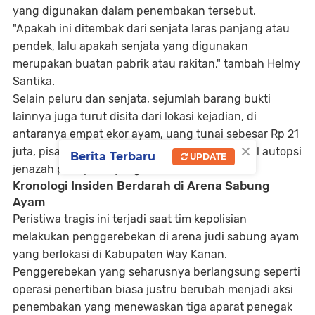
yang digunakan dalam penembakan tersebut.
"Apakah ini ditembak dari senjata laras panjang atau
pendek, lalu apakah senjata yang digunakan
merupakan buatan pabrik atau rakitan," tambah Helmy
Santika.
Selain peluru dan senjata, sejumlah barang bukti
lainnya juga turut disita dari lokasi kejadian, di
antaranya empat ekor ayam, uang tunai sebesar Rp 21
×
juta, pisau taji, pakaian milik korban, serta hasil autopsi
Berita Terbaru
UPDATE
jenazah para polisi yang tewas.
Kronologi Insiden Berdarah di Arena Sabung
Ayam
Peristiwa tragis ini terjadi saat tim kepolisian
melakukan penggerebekan di arena judi sabung ayam
yang berlokasi di Kabupaten Way Kanan.
Penggerebekan yang seharusnya berlangsung seperti
operasi penertiban biasa justru berubah menjadi aksi
penembakan yang menewaskan tiga aparat penegak