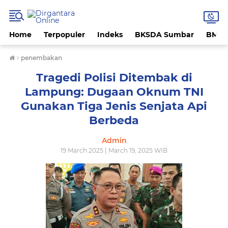
Home
Terpopuler
Indeks
BKSDA Sumbar
BMK
›
penembakan
Tragedi Polisi Ditembak di
Lampung: Dugaan Oknum TNI
Gunakan Tiga Jenis Senjata Api
Berbeda
Admin
19 March 2025 | March 19, 2025 WIB