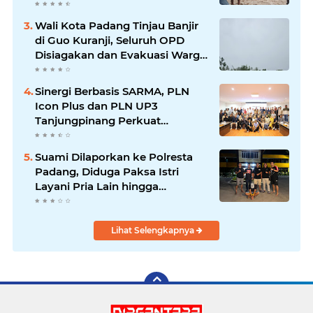
Waspada Banjir Susulan
Wali Kota Padang Tinjau Banjir
di Guo Kuranji, Seluruh OPD
Disiagakan dan Evakuasi Warga
Dipercepat
Sinergi Berbasis SARMA, PLN
Icon Plus dan PLN UP3
Tanjungpinang Perkuat
Kolaborasi Strategis
Suami Dilaporkan ke Polresta
Padang, Diduga Paksa Istri
Layani Pria Lain hingga
Berulang Kali
Lihat Selengkapnya