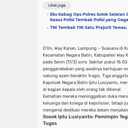
Lihat juga
Eks Kabag Ops Polres Solok Selatan
Kasus Polisi Tembak Polisi yang Ge
TNI Tembak TNI Satu Prajurit Tewas
D'On, Way Kanan, Lampung
– Suasana di K
Kecamatan Negara Batin, Kabupaten Way
pada Senin (17/3) sore. Sekitar pukul 16.5
penggerebekan yang awalnya bertujuan me
sabung ayam berakhir tragis. Tiga anggota
Kapolsek Negara Batin Iptu Lusiyanto, me
di bagian kepala oleh orang tak dikenal.
Kematian mereka meninggalkan duka mend
keluarga dan kolega di kepolisian, tetapi 
mengenal dedikasi mereka dalam menjalan
Sosok Iptu Lusiyanto: Pemimpin Te
Tugas