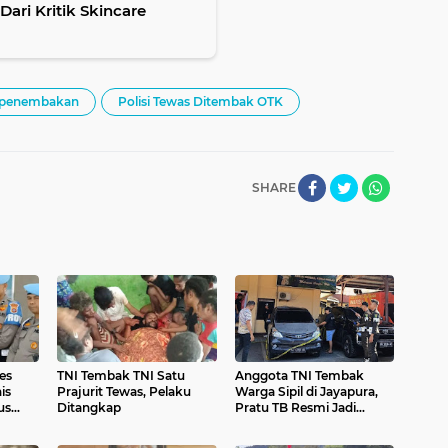
Dari Kritik Skincare
penembakan
Polisi Tewas Ditembak OTK
SHARE
es
TNI Tembak TNI Satu
Anggota TNI Tembak
is
Prajurit Tewas, Pelaku
Warga Sipil di Jayapura,
us
Ditangkap
Pratu TB Resmi Jadi
i yang
Tersangka dan Terancam
Dipecat