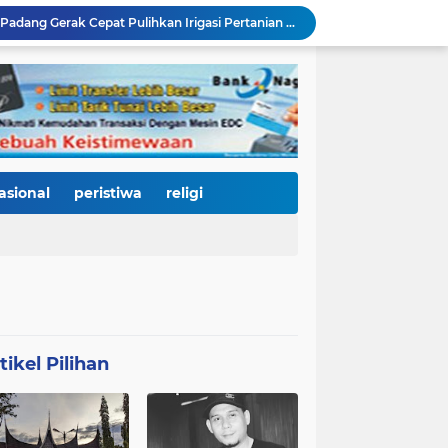
Pascabanjir, PUPR Kota Padang Gerak Cepat Pulihkan Irigasi Pertanian di Kuranji dan Pauh, Pasokan Air Sawah Jadi Prioritas
Padang Utara Tampilkan Kearifan Lokal di Festival Telong-Telong, Tradisi Malamang dan Potensi Seafood Curi Perhatian Ribuan Pengunjung
HJK Padang ke-357 Berubah Jadi Gerakan Kemanusiaan, Pemko Hadirkan "Road to Gastronomy Charity" untuk Bantu Korban Banjir
Dua Perwira Polresta Banda Aceh Dikabarkan Diamankan Mabes Polri, Dugaan Narkoba hingga Penyalahgunaan Wewenang Masih Menunggu Kepastian
Kurnia Nugraha Raih Indonesia Public Relations Top Leader 2026, Bukti Komitmen JNE Bangun Bisnis Berkelanjutan Lewat Komunikasi Berdampak
HJK Padang ke-357 Jadi Titik Balik Pendidikan, Pemko Padang Gandeng Universiti Kuala Lumpur Buka Jalan Beasiswa dan Kampus Internasional
KRI Teluk Kendari-518 Bersandar di Teluk Bayur, Hadiah Istimewa HJK Padang ke-357: Warga Diajak Naik Kapal Perang Gratis
International Symposium Kota Tua Padang Gaungkan Kolaborasi Dunia, Fadly Amran Ajak Selamatkan Batang Arau dan Wujudkan Pariwisata Berkelanjutan
asional
peristiwa
religi
Perkuat Tata Kelola Rumah Sakit Daerah, RS M. Djamil Dampingi RSUD dr. Sadikin Pariaman Wujudkan Layanan Kesehatan Berkualitas
Di Balik Gemerlap Telong-Telong, RS M. Djamil Menyalakan Cahaya Kesadaran Kesehatan untuk Warga Padang
tikel Pilihan