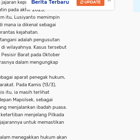
Berita Terbaru
jajaran kepolisian Lampung. Ia
UPDATE
tin pada akhir 2023,
m itu, Lusiyanto memimpin
i mana ia dikenal sebagai
rantas kejahatan.
 tangani adalah pengusutan
 di wilayahnya. Kasus tersebut
 Pesisir Barat pada Oktober
kerasnya dalam mengungkap
sebagai aparat penegak hukum,
rakat. Pada Kamis (13/3),
 itu, ia masih terlihat
depan Mapolsek, sebagai
ang menjalankan ibadah puasa.
 ketertiban menjelang Pilkada
jajarannya untuk memastikan
 dalam menegakkan hukum akan