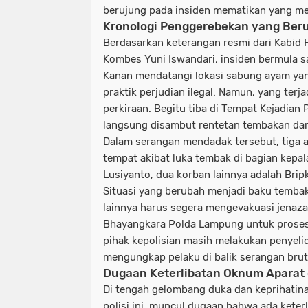
berujung pada insiden mematikan yang m
Kronologi Penggerebekan yang Ber
Berdasarkan keterangan resmi dari Kabid
Kombes Yuni Iswandari, insiden bermula s
Kanan mendatangi lokasi sabung ayam ya
praktik perjudian ilegal. Namun, yang terja
perkiraan. Begitu tiba di Tempat Kejadian 
langsung disambut rentetan tembakan dari
Dalam serangan mendadak tersebut, tiga a
tempat akibat luka tembak di bagian kepala
Lusiyanto, dua korban lainnya adalah Brip
Situasi yang berubah menjadi baku temba
lainnya harus segera mengevakuasi jenaz
Bhayangkara Polda Lampung untuk proses a
pihak kepolisian masih melakukan penyel
mengungkap pelaku di balik serangan brut
Dugaan Keterlibatan Oknum Aparat 
Di tengah gelombang duka dan keprihatin
polisi ini, muncul dugaan bahwa ada kete