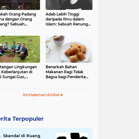
kah Orang Padang
Adab Lebih Tinggi
ma dengan Orang
daripada Ilmu dalam
ang? Sebuah
Islam: Sebuah Renungan
jelajahan Budaya
Mendalam
 Identitas
tangan Lingkungan
Benarkah Bahan
 Keberlanjutan di
Makanan Ragi Tidak
 Sungai Guo,
Bagus bagi Penderita
amatan Kuranji Kota
Asam Lambung?
ang, Propinsi
atera Barat
Ke Halaman Artikel
rita Terpopuler
Skandal di Ruang