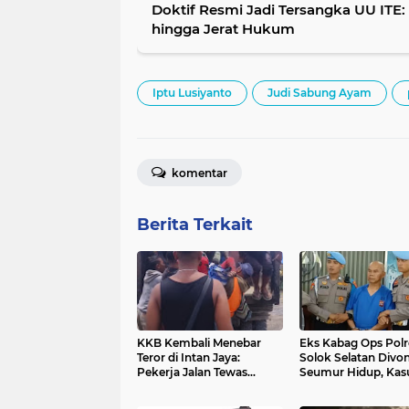
Doktif Resmi Jadi Tersangka UU ITE: 
hingga Jerat Hukum
Iptu Lusiyanto
Judi Sabung Ayam
komentar
Berita Terkait
KKB Kembali Menebar
Eks Kabag Ops Polr
Teror di Intan Jaya:
Solok Selatan Divon
Pekerja Jalan Tewas
Seumur Hidup, Kas
Ditembak Saat Bekerja
Polisi Tembak Polis
untuk Negeri
Gegerkan Sumbar