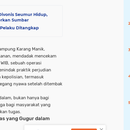
 Divonis Seumur Hidup,
gerkan Sumbar
, Pelaku Ditangkap
ampung Karang Manik,
 Kanan, mendadak mencekam
0 WIB, sebuah operasi
nindak praktik perjudian
 kepolisian, termasuk
regang nyawa setelah ditembak
alam, bukan hanya bagi
juga bagi masyarakat yang
kan tugas.
gas yang Gugur dalam
×