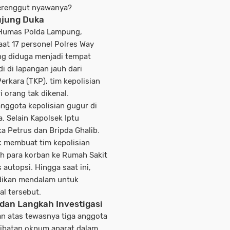
erenggut nyawanya?
ujung Duka
 Humas Polda Lampung,
aat 17 personel Polres Way
ng diduga menjadi tempat
di di lapangan jauh dari
Perkara (TKP), tim kepolisian
 orang tak dikenal.
nggota kepolisian gugur di
. Selain Kapolsek Iptu
ka Petrus dan Bripda Ghalib.
k membuat tim kepolisian
ah para korban ke Rumah Sakit
utopsi. Hingga saat ini,
idikan mendalam untuk
al tersebut.
dan Langkah Investigasi
an atas tewasnya tiga anggota
rlibatan oknum aparat dalam