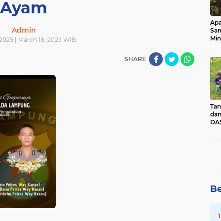
Ayam
Apa
Admin
Sa
Min
2025 | March 18, 2025 WIB
Pen
dan
SHARE
Tan
dan
DAS
Kec
Pad
Sum
Be