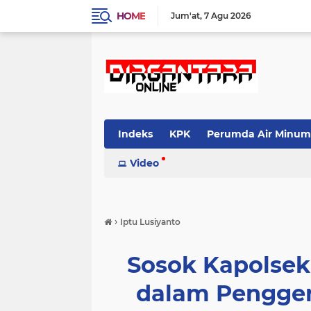
HOME
Jum'at
7 Agu 2026
Indeks
KPK
Perumda Air Minum
Video
›
Iptu Lusiyanto
Sosok Kapolsek
dalam Pengger