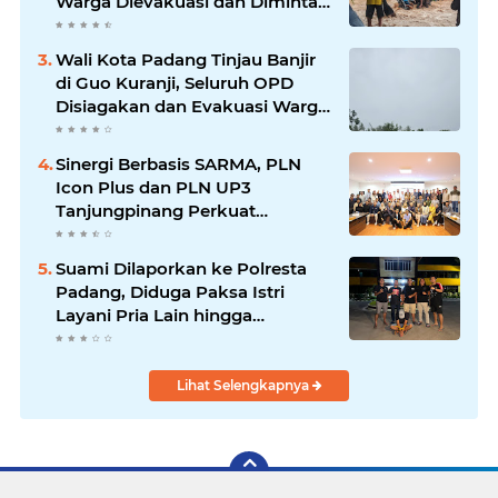
Warga Dievakuasi dan Diminta
Waspada Banjir Susulan
Wali Kota Padang Tinjau Banjir
di Guo Kuranji, Seluruh OPD
Disiagakan dan Evakuasi Warga
Dipercepat
Sinergi Berbasis SARMA, PLN
Icon Plus dan PLN UP3
Tanjungpinang Perkuat
Kolaborasi Strategis
Suami Dilaporkan ke Polresta
Padang, Diduga Paksa Istri
Layani Pria Lain hingga
Berulang Kali
Lihat Selengkapnya