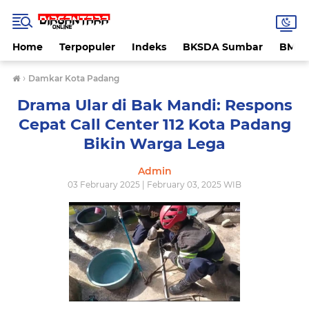
Home
Terpopuler
Indeks
BKSDA Sumbar
BMK
›
Damkar Kota Padang
Drama Ular di Bak Mandi: Respons
Cepat Call Center 112 Kota Padang
Bikin Warga Lega
Admin
03 February 2025 | February 03, 2025 WIB