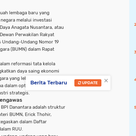
ebuah lembaga baru yang
negara melalui investasi
) Daya Anagata Nusantara, atau
ah Dewan Perwakilan Rakyat
as Undang-Undang Nomor 19
egara (BUMN) dalam Rapat
alam reformasi tata kelola
ngkatkan daya saing ekonomi
×
ra yang lebih efektif. BPI
Berita Terbaru
UPDATE
a dalam optimalisasi
stri strategis.
 Pengawas
BPI Danantara adalah struktur
ri BUMN, Erick Thohir,
tegaskan dalam Daftar
 dalam RUU.