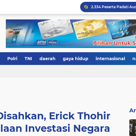
Polri
TNI
daerah
gaya hidup
internasional
n
Ar
isahkan, Erick Thohir
laan Investasi Negara