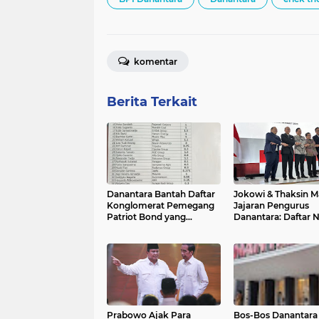
komentar
Berita Terkait
Danantara Bantah Daftar
Jokowi & Thaksin 
Konglomerat Pemegang
Jajaran Pengurus
Patriot Bond yang
Danantara: Daftar
Beredar di Medsos
Lengkap dan Peran
Prabowo Ajak Para
Bos-Bos Danantara