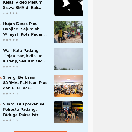
Kelas: Video Mesum
Siswa SMA di Bali
Viral, Hukuman dan
Penyesalan yang
Mengikuti
Hujan Deras Picu
Banjir di Sejumlah
Wilayah Kota Padang,
Warga Dievakuasi dan
Diminta Waspada
Banjir Susulan
Wali Kota Padang
Tinjau Banjir di Guo
Kuranji, Seluruh OPD
Disiagakan dan
Evakuasi Warga
Dipercepat
Sinergi Berbasis
SARMA, PLN Icon Plus
dan PLN UP3
Tanjungpinang
Perkuat Kolaborasi
Strategis
Suami Dilaporkan ke
Polresta Padang,
Diduga Paksa Istri
Layani Pria Lain
hingga Berulang Kali