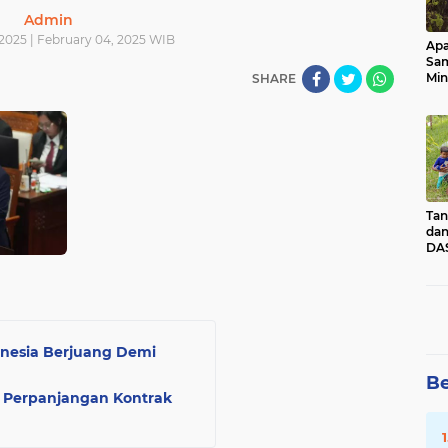
Admin
2025 | February 04, 2025 WIB
Apa
Sa
Min
SHARE
Pen
dan
Tan
dan
DAS
Kec
Pad
Sum
onesia Berjuang Demi
Be
 Perpanjangan Kontrak