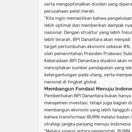
serta mengoptimalkan dividen yang dipero
perusahaan pelat merah.
"Kita ingin memastikan bahwa pengelolaan
lebih optimal dan memberikan dampak ny
nasional. Dengan struktur yang lebih fokus
lebih terarah, BPI Danantara akan menjad
target pertumbuhan ekonomi sebesar
8%
,
oleh pemerintahan Presiden Prabowo Subia
Keberadaan BPI Danantara diyakini akan
menciptakan sumber pendapatan yang lebi
ketergantungan pada utang, serta mempe
nasional di tingkat global.
Membangun Fondasi Menuju Indone
Pembentukan BPI Danantara bukan hanya 
manajemen investasi, tetapi juga bagian da
membangun ekonomi yang lebih tangguh d
bahwa transformasi BUMN melalui badan i
strategi jangka panjang menuju Indonesi
"Melalui sinergi antara pemerintah, BUMN