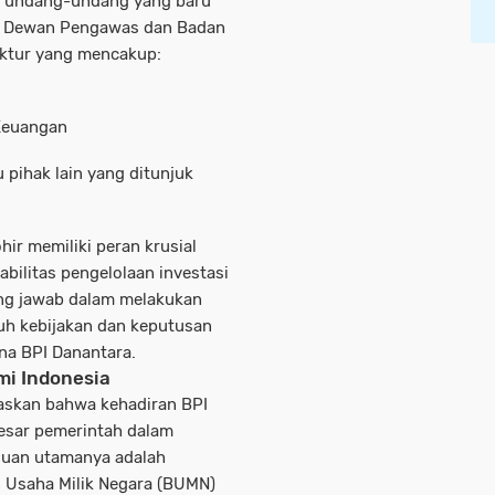
M undang-undang yang baru
s
Dewan Pengawas
dan
Badan
uktur yang mencakup:
 Keuangan
u pihak lain yang ditunjuk
ir memiliki peran krusial
bilitas pengelolaan investasi
ng jawab dalam melakukan
uh kebijakan dan keputusan
na BPI Danantara.
mi Indonesia
laskan bahwa kehadiran BPI
esar pemerintah dalam
ujuan utamanya adalah
n Usaha Milik Negara (BUMN)