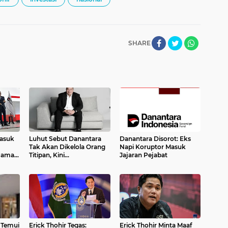
SHARE
Masuk
Luhut Sebut Danantara
Danantara Disorot: Eks
Tak Akan Dikelola Orang
Napi Koruptor Masuk
 Nama
Titipan, Kini
Jajaran Pejabat
nya
Keponakannya Jadi CIO
 Temui
Erick Thohir Tegas:
Erick Thohir Minta Maaf