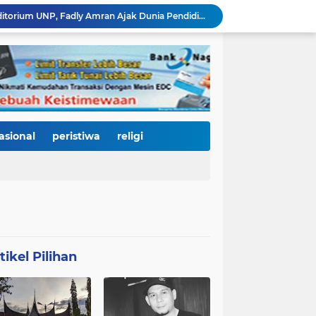
2.334 Peserta Padati Auditorium UNP, Fadly Amran Ajak Dunia Pendidikan Bersatu Wujudkan 'Padang Juara' Berdaya Saing Global
3.000 Mahasiswa Baru UNP Ikuti Police Goes To Campus, Ditlantas Polda Sumbar Tanamkan Budaya Tertib Berlalu Lintas Sejak Hari Pertama Kuliah
Open Ship Kapal Teluk Kendari Diprediksi Diserbu Pengunjung, Trans Padang Ubah Rute Koridor 2 dan 4, Tarif Seluruh Koridor Cuma Rp1
Tak Gentar Medan Ekstrem, Tim Trisula Polres Solok Selatan Sisir Sungai Bangko, Police Line Dipasang di Lokasi Dugaan Tambang Emas Ilegal
Depan SMAN 2 Payakumbuh Jadi Lokasi Penangkapan, Satresnarkoba Amankan Terduga Penyalahguna Narkotika dengan Barang Bukti 12,58 Gram Ganja
Merah Putih Berkibar, 500 Bendera Dibagikan untuk Menyalakan Semangat Kemerdekaan di Dharmasraya
Janji Bupati Annisa Mulai Terwujud, Pemkab Dharmasraya Benahi Jalan Pulau Punjung–Kampung Surau Sepanjang 5,6 Kilometer
HJK Padang ke-357 Jadi Titik Balik Pendidikan, Pemko Padang Gandeng Universiti Kuala Lumpur Buka Jalan Beasiswa dan Kampus Internasional
asional
peristiwa
religi
KRI Teluk Kendari-518 Bersandar di Teluk Bayur, Hadiah Istimewa HJK Padang ke-357: Warga Diajak Naik Kapal Perang Gratis
International Symposium Kota Tua Padang Gaungkan Kolaborasi Dunia, Fadly Amran Ajak Selamatkan Batang Arau dan Wujudkan Pariwisata Berkelanjutan
tikel Pilihan