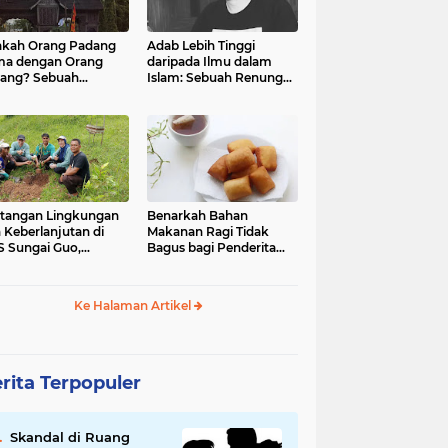
kah Orang Padang
Adab Lebih Tinggi
ma dengan Orang
daripada Ilmu dalam
ang? Sebuah
Islam: Sebuah Renungan
jelajahan Budaya
Mendalam
 Identitas
tangan Lingkungan
Benarkah Bahan
 Keberlanjutan di
Makanan Ragi Tidak
 Sungai Guo,
Bagus bagi Penderita
amatan Kuranji Kota
Asam Lambung?
ang, Propinsi
atera Barat
Ke Halaman Artikel
rita Terpopuler
Skandal di Ruang