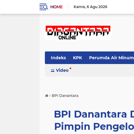
HOME
Kamis
6 Agu 2026
Indeks
KPK
Perumda Air Minum
Video
›
BPI Danantara
BPI Danantara D
Pimpin Pengelo