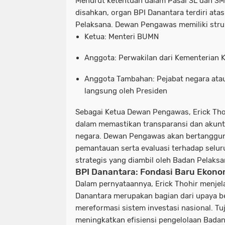
Menurut ketentuan dalam Pasal 3L dan 3
disahkan, organ BPI Danantara terdiri ata
Pelaksana
. Dewan Pengawas memiliki str
Ketua
: Menteri BUMN
Anggota
: Perwakilan dari Kementerian
Anggota Tambahan
: Pejabat negara ata
langsung oleh Presiden
Sebagai Ketua Dewan Pengawas, Erick Thoh
dalam memastikan transparansi dan akunta
negara. Dewan Pengawas akan bertanggu
pemantauan serta evaluasi terhadap selur
strategis yang diambil oleh Badan Pelaksa
BPI Danantara: Fondasi Baru Ekono
Dalam pernyataannya, Erick Thohir menje
Danantara merupakan bagian dari upaya b
mereformasi sistem investasi nasional. T
meningkatkan efisiensi pengelolaan Bada