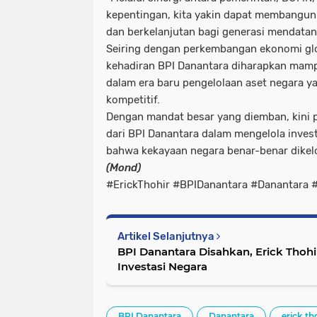
kepentingan, kita yakin dapat membangun
dan berkelanjutan bagi generasi mendatan
Seiring dengan perkembangan ekonomi glo
kehadiran BPI Danantara diharapkan mam
dalam era baru pengelolaan aset negara ya
kompetitif.
Dengan mandat besar yang diemban, kini p
dari BPI Danantara dalam mengelola inves
bahwa kekayaan negara benar-benar dikel
(Mond)
#ErickThohir #BPIDanantara #Danantara #
Artikel Selanjutnya
BPI Danantara Disahkan, Erick Thoh
Investasi Negara
BPI Danantara
Danantara
erick th