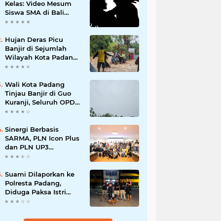
Kelas: Video Mesum
Siswa SMA di Bali
Viral, Hukuman dan
Penyesalan yang
Mengikuti
Hujan Deras Picu
Banjir di Sejumlah
Wilayah Kota Padang,
Warga Dievakuasi dan
Diminta Waspada
Banjir Susulan
Wali Kota Padang
Tinjau Banjir di Guo
Kuranji, Seluruh OPD
Disiagakan dan
Evakuasi Warga
Dipercepat
Sinergi Berbasis
SARMA, PLN Icon Plus
dan PLN UP3
Tanjungpinang
Perkuat Kolaborasi
Strategis
Suami Dilaporkan ke
Polresta Padang,
Diduga Paksa Istri
Layani Pria Lain
hingga Berulang Kali