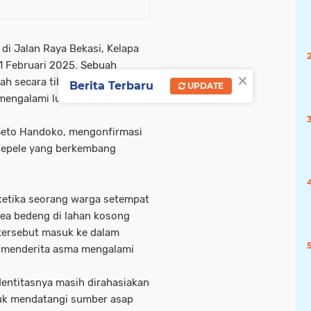
di Jalan Raya Bekasi, Kelapa
21 Februari 2025. Sebuah
×
ah secara tiba-tiba di sebuah
Berita Terbaru
UPDATE
engalami luka serius,
 Seto Handoko, mengonfirmasi
 sepele yang berkembang
 ketika seorang warga setempat
rea bedeng di lahan kosong
tersebut masuk ke dalam
 menderita asma mengalami
dentitasnya masih dirahasiakan
k mendatangi sumber asap