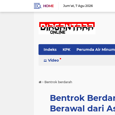
HOME
Jum'at
7 Agu 2026
Indeks
KPK
Perumda Air Minum
Video
›
Bentrok berdarah
Bentrok Berdar
Berawal dari A