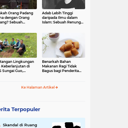
kah Orang Padang
Adab Lebih Tinggi
ma dengan Orang
daripada Ilmu dalam
ang? Sebuah
Islam: Sebuah Renungan
jelajahan Budaya
Mendalam
 Identitas
tangan Lingkungan
Benarkah Bahan
 Keberlanjutan di
Makanan Ragi Tidak
 Sungai Guo,
Bagus bagi Penderita
amatan Kuranji Kota
Asam Lambung?
ang, Propinsi
atera Barat
Ke Halaman Artikel
rita Terpopuler
Skandal di Ruang