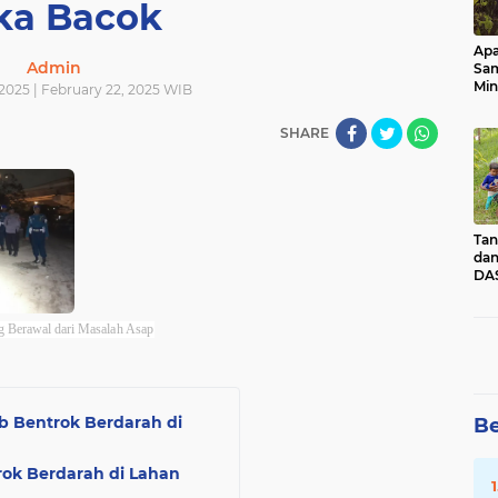
ka Bacok
Apa
Admin
Sa
Min
2025 | February 22, 2025 WIB
Pen
dan
SHARE
Tan
dan
DAS
Kec
Pad
Sum
g Berawal dari Masalah Asap
b Bentrok Berdarah di
Be
ok Berdarah di Lahan