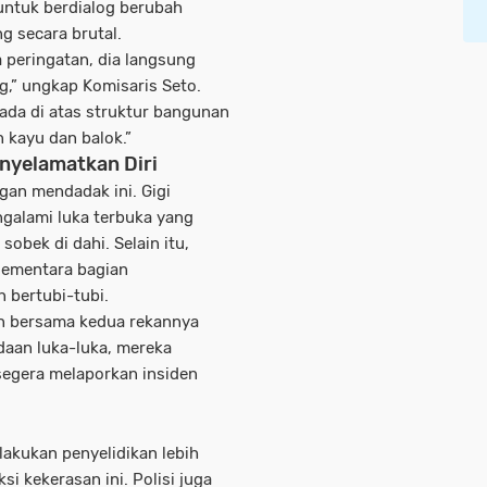
 untuk berdialog berubah
ng secara brutal.
 peringatan, dia langsung
,” ungkap Komisaris Seto.
rada di atas struktur bangunan
kayu dan balok.”
nyelamatkan Diri
gan mendadak ini. Gigi
ngalami luka terbuka yang
sobek di dahi. Selain itu,
sementara bagian
 bertubi-tubi.
n bersama kedua rekannya
daan luka-luka, mereka
 segera melaporkan insiden
lakukan penyelidikan lebih
si kekerasan ini. Polisi juga