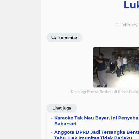
Lu
22 February 
komentar
Kronologi Bentrok Berdarah di Kelapa Gadin
Lihat juga
Karaoke Tak Mau Bayar, Ini Penyeba
Babarsari
Anggota DPRD Jadi Tersangka Bentr
Tebu, Hak Imunitas Tidak Berlaku