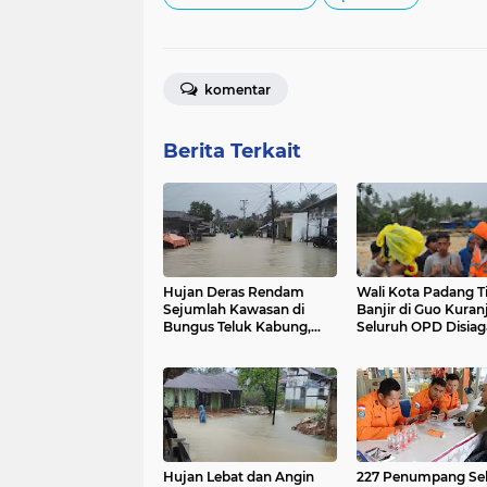
komentar
Berita Terkait
Hujan Deras Rendam
Wali Kota Padang T
Sejumlah Kawasan di
Banjir di Guo Kuranj
Bungus Teluk Kabung,
Seluruh OPD Disia
Kecamatan Bergerak
dan Evakuasi Warg
Cepat Bantu Warga
Dipercepat
Hujan Lebat dan Angin
227 Penumpang Se