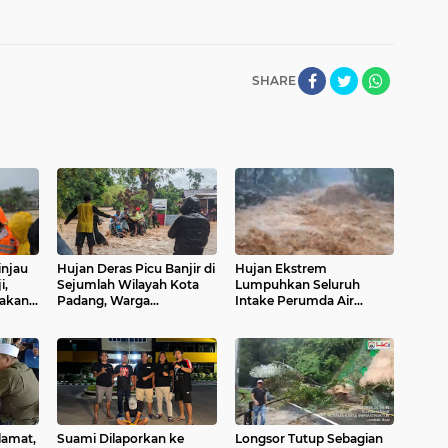
SHARE
injau
Hujan Deras Picu Banjir di
Hujan Ekstrem
i,
Sejumlah Wilayah Kota
Lumpuhkan Seluruh
gakan
Padang, Warga
Intake Perumda Air
a
Dievakuasi dan Diminta
Minum Kota Padang,
Waspada Banjir Susulan
Direktur Utama Imbau
Pelanggan Tampung Air
dan Tetap Waspada
lamat,
Suami Dilaporkan ke
Longsor Tutup Sebagian