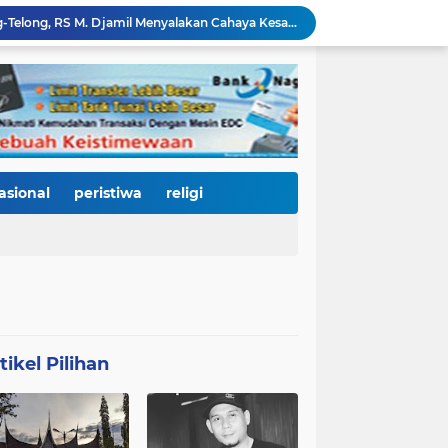
Di Balik Gemerlap Telong-Telong, RS M. Djamil Menyalakan Cahaya Kesadaran Kesehatan untuk Warga Padang
Pascabanjir, PUPR Kota Padang Gerak Cepat Pulihkan Irigasi Pertanian di Kuranji dan Pauh, Pasokan Air Sawah Jadi Prioritas
Padang Utara Tampilkan Kearifan Lokal di Festival Telong-Telong, Tradisi Malamang dan Potensi Seafood Curi Perhatian Ribuan Pengunjung
HJK Padang ke-357 Berubah Jadi Gerakan Kemanusiaan, Pemko Hadirkan "Road to Gastronomy Charity" untuk Bantu Korban Banjir
Dua Perwira Polresta Banda Aceh Dikabarkan Diamankan Mabes Polri, Dugaan Narkoba hingga Penyalahgunaan Wewenang Masih Menunggu Kepastian
Kurnia Nugraha Raih Indonesia Public Relations Top Leader 2026, Bukti Komitmen JNE Bangun Bisnis Berkelanjutan Lewat Komunikasi Berdampak
HJK Padang ke-357 Jadi Titik Balik Pendidikan, Pemko Padang Gandeng Universiti Kuala Lumpur Buka Jalan Beasiswa dan Kampus Internasional
KRI Teluk Kendari-518 Bersandar di Teluk Bayur, Hadiah Istimewa HJK Padang ke-357: Warga Diajak Naik Kapal Perang Gratis
asional
peristiwa
religi
International Symposium Kota Tua Padang Gaungkan Kolaborasi Dunia, Fadly Amran Ajak Selamatkan Batang Arau dan Wujudkan Pariwisata Berkelanjutan
Perkuat Tata Kelola Rumah Sakit Daerah, RS M. Djamil Dampingi RSUD dr. Sadikin Pariaman Wujudkan Layanan Kesehatan Berkualitas
tikel Pilihan